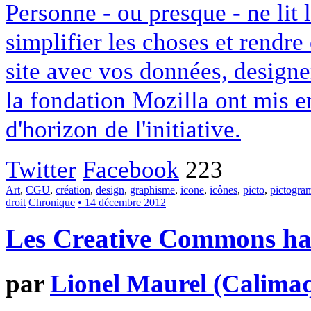
Personne - ou presque - ne lit 
simplifier les choses et rendr
site avec vos données, designe
la fondation Mozilla ont mis en
d'horizon de l'initiative.
Twitter
Facebook
223
Art
,
CGU
,
création
,
design
,
graphisme
,
icone
,
icônes
,
picto
,
pictogr
droit
Chronique
• 14 décembre 2012
Les Creative Commons hack
par
Lionel Maurel (Calima