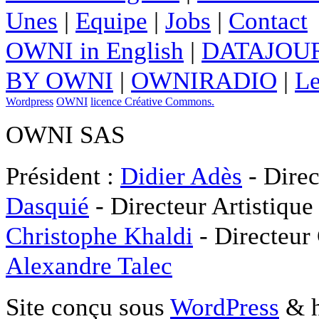
Unes
|
Equipe
|
Jobs
|
Contact
OWNI in English
|
DATAJOUR
BY OWNI
|
OWNIRADIO
|
Le
Wordpress
OWNI
licence Créative Commons.
OWNI SAS
Président :
Didier Adès
- Direc
Dasquié
- Directeur Artistique
Christophe Khaldi
- Directeur
Alexandre Talec
Site conçu sous
WordPress
& h