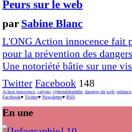
Peurs sur le web
par
Sabine Blanc
L'ONG Action innocence fait p
pour la prévention des danger
Une notoriété bâtie sur une vi
Twitter
Facebook
148
Action innocence
,
calysto
,
cyberpédophilie
,
dangers du web
,
enfance
Facebook
♥
Twitter
♥
Newsletter
♥
RSS
En une