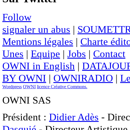
Follow
signaler un abus
|
SOUMETTR
Mentions légales
|
Charte édito
Unes
|
Equipe
|
Jobs
|
Contact
OWNI in English
|
DATAJOUR
BY OWNI
|
OWNIRADIO
|
Le
Wordpress
OWNI
licence Créative Commons.
OWNI SAS
Président :
Didier Adès
- Direc
Dasquié
- Directeur Artistique