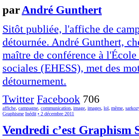
par
André Gunthert
Sitôt publiée, l'affiche de ca
détournée. André Gunthert, che
maître de conférence à l'École
sociales (EHESS), met des mot
détournement.
Twitter
Facebook
706
affiche
,
campagne
,
communication
,
image
,
images
,
lol
,
mème
,
sarkoz
Graphisme
Inédit
• 2 décembre 2011
Vendredi c’est Graphism