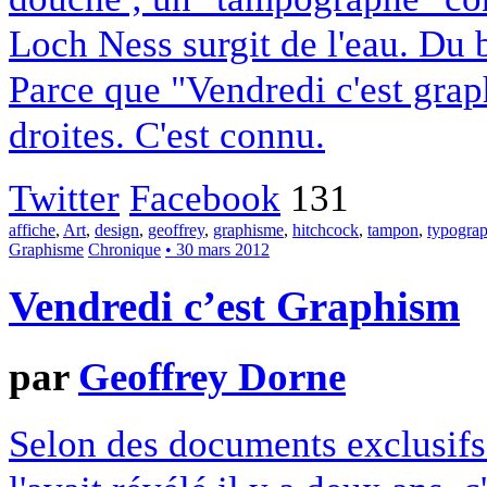
Loch Ness surgit de l'eau. Du b
Parce que "Vendredi c'est grap
droites. C'est connu.
Twitter
Facebook
131
affiche
,
Art
,
design
,
geoffrey
,
graphisme
,
hitchcock
,
tampon
,
typograp
Graphisme
Chronique
• 30 mars 2012
Vendredi c’est Graphism
par
Geoffrey Dorne
Selon des documents exclusif