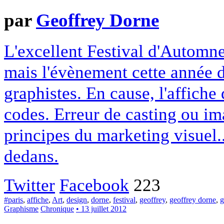
par
Geoffrey Dorne
L'excellent Festival d'Automne 
mais l'évènement cette année d
graphistes. En cause, l'affiche
codes. Erreur de casting ou i
principes du marketing visuel..
dedans.
Twitter
Facebook
223
#paris
,
affiche
,
Art
,
design
,
dorne
,
festival
,
geoffrey
,
geoffrey dorne
,
g
Graphisme
Chronique
• 13 juillet 2012