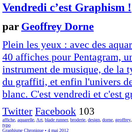
Vendredi c’est Graphism !
par
Geoffrey Dorne
Plein les yeux : avec des aqua
40 affiches pour Pentagram, un 
instrument de musique, de la 
du graffiti, et enfin l'univers 
blanc. C'est vendredi et c'est 
Twitter
Facebook
103
affiche
,
aquarelle
,
Art
,
blade runner
,
broderie
,
design
,
dorne
,
geoffrey
typo
Graphisme
Chronique
• 4 mai 2012