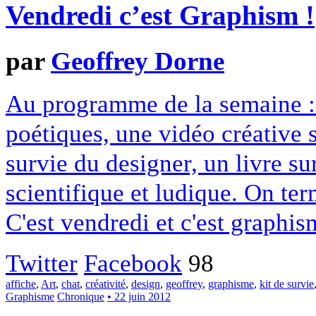
Vendredi c’est Graphism !
par
Geoffrey Dorne
Au programme de la semaine : 
poétiques, une vidéo créative 
survie du designer, un livre su
scientifique et ludique. On ter
C'est vendredi et c'est graphis
Twitter
Facebook
98
affiche
,
Art
,
chat
,
créativité
,
design
,
geoffrey
,
graphisme
,
kit de survie
Graphisme
Chronique
• 22 juin 2012