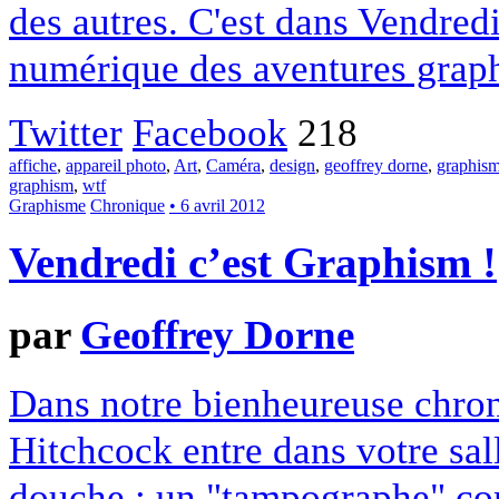
des autres. C'est dans Vendredi
numérique des aventures graph
Twitter
Facebook
218
affiche
,
appareil photo
,
Art
,
Caméra
,
design
,
geoffrey dorne
,
graphis
graphism
,
wtf
Graphisme
Chronique
• 6 avril 2012
Vendredi c’est Graphism !
par
Geoffrey Dorne
Dans notre bienheureuse chron
Hitchcock entre dans votre sall
douche ; un "tampographe" con