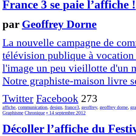
France 3 se paie l’affiche !
par
Geoffrey Dorne
La nouvelle campagne de com
télévision publique à vocation 
l'image un peu vieillotte d'un
Notre graphiste-maison livre s
Twitter
Facebook
273
affiche
,
communication
,
design
,
france3
,
geoffrey
,
geoffrey dorne
,
gr
Graphisme
Chronique
• 14 septembre 2012
Décoller l’affiche du Fes