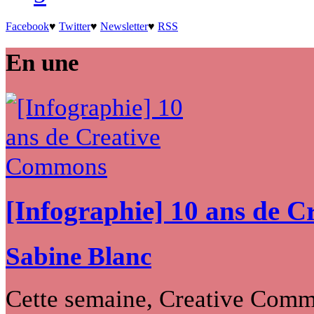
Facebook
♥
Twitter
♥
Newsletter
♥
RSS
En une
[Infographie] 10 ans de 
Sabine Blanc
Cette semaine, Creative Commo