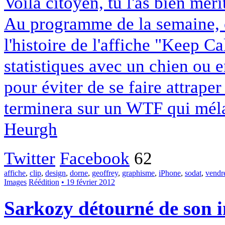
Voilà citoyen, tu l'as bien méri
Au programme de la semaine, 
l'histoire de l'affiche "Keep 
statistiques avec un chien ou 
pour éviter de se faire attraper
terminera sur un WTF qui mél
Heurgh
Twitter
Facebook
62
affiche
,
clip
,
design
,
dorne
,
geoffrey
,
graphisme
,
iPhone
,
sodat
,
vendr
Images
Réédition
• 19 février 2012
Sarkozy détourné de son 