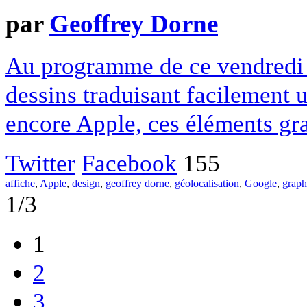
par
Geoffrey Dorne
Au programme de ce vendredi u
dessins traduisant facilement
encore Apple, ces éléments gra
Twitter
Facebook
155
affiche
,
Apple
,
design
,
geoffrey dorne
,
géolocalisation
,
Google
,
grap
1/3
1
2
3