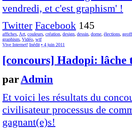
vendredi, et c'est graphism' !
Twitter
Facebook
145
affiches
,
Art
,
couleurs
,
création
,
design
,
dessin
,
dorne
,
élections
,
geoff
graphism
,
Vidéo
,
wtf
Vive Internet!
Inédit
• 4 juin 2011
[concours] Hadopi: lâche 
par
Admin
Et voici les résultats du conco
civilisateur processus de comm
gagnant(e)s!