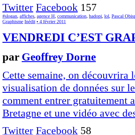
Twitter
Facebook
157
#slogan
,
affiches
,
agence H
,
communication
,
hadopi
,
lol
,
Pascal Obis
Graphisme
Inédit
• 4 février 2011
VENDREDI C’EST GRAP
par
Geoffrey Dorne
Cette semaine, on découvrira l
visualisation de données sur le 
comment entrer gratuitement a
Bretagne et une vidéo avec de
Twitter
Facebook
58