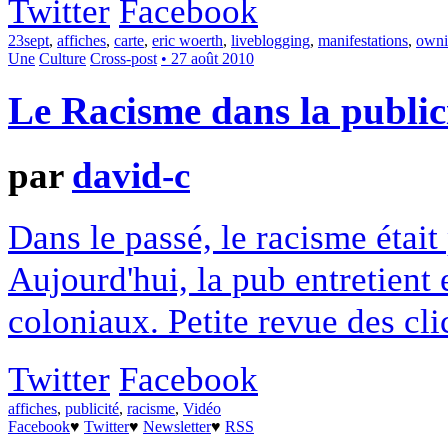
Twitter
Facebook
23sept
,
affiches
,
carte
,
eric woerth
,
liveblogging
,
manifestations
,
owni
Une
Culture
Cross-post
• 27 août 2010
Le Racisme dans la public
par
david-c
Dans le passé, le racisme était
Aujourd'hui, la pub entretient e
coloniaux. Petite revue des cli
Twitter
Facebook
affiches
,
publicité
,
racisme
,
Vidéo
Facebook
♥
Twitter
♥
Newsletter
♥
RSS