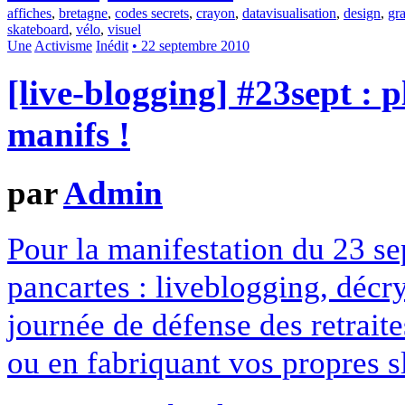
affiches
,
bretagne
,
codes secrets
,
crayon
,
datavisualisation
,
design
,
gr
skateboard
,
vélo
,
visuel
Une
Activisme
Inédit
• 22 septembre 2010
[live-blogging] #23sept : p
manifs !
par
Admin
Pour la manifestation du 23 
pancartes : liveblogging, décry
journée de défense des retraite
ou en fabriquant vos propres s