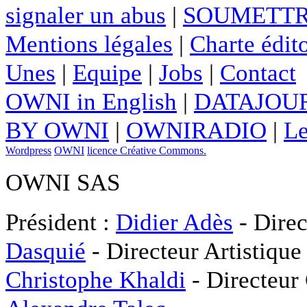
signaler un abus
|
SOUMETTR
Mentions légales
|
Charte édito
Unes
|
Equipe
|
Jobs
|
Contact
OWNI in English
|
DATAJOUR
BY OWNI
|
OWNIRADIO
|
Le
Wordpress
OWNI
licence Créative Commons.
OWNI SAS
Président :
Didier Adès
- Direc
Dasquié
- Directeur Artistique
Christophe Khaldi
- Directeur