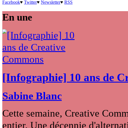
Facebook
♥
Twitter
♥
Newsletter
♥
RSS
En une
[Infographie] 10 ans de 
Sabine Blanc
Cette semaine, Creative Commo
entier. Une décennie d'alternati