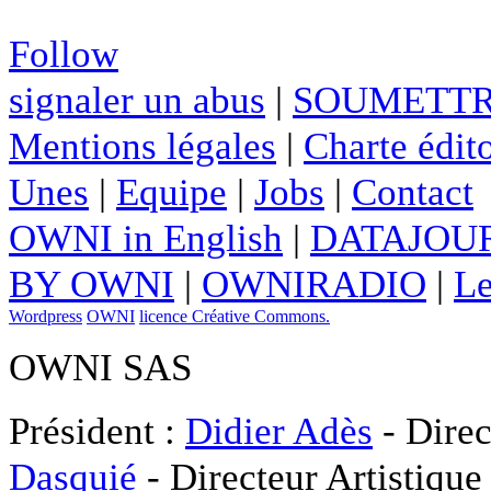
Follow
signaler un abus
|
SOUMETTR
Mentions légales
|
Charte édito
Unes
|
Equipe
|
Jobs
|
Contact
OWNI in English
|
DATAJOUR
BY OWNI
|
OWNIRADIO
|
Le
Wordpress
OWNI
licence Créative Commons.
OWNI SAS
Président :
Didier Adès
- Direc
Dasquié
- Directeur Artistique