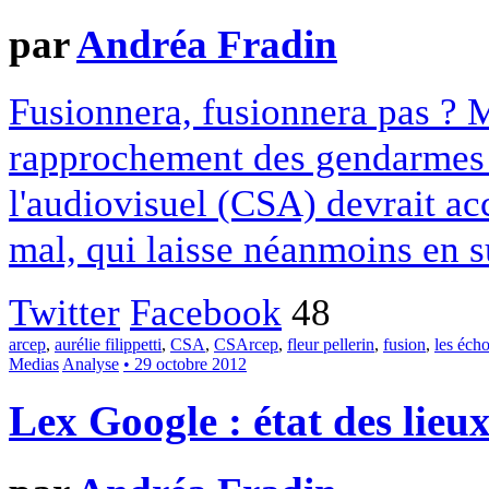
par
Andréa Fradin
Fusionnera, fusionnera pas ? 
rapprochement des gendarmes 
l'audiovisuel (CSA) devrait a
mal, qui laisse néanmoins en 
Twitter
Facebook
48
arcep
,
aurélie filippetti
,
CSA
,
CSArcep
,
fleur pellerin
,
fusion
,
les éch
Medias
Analyse
• 29 octobre 2012
Lex Google : état des lieu