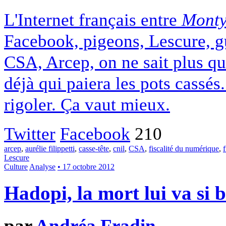
L'Internet français entre
Monty
Facebook, pigeons, Lescure, gu
CSA, Arcep, on ne sait plus qu
déjà qui paiera les pots cassés
rigoler. Ça vaut mieux.
Twitter
Facebook
210
arcep
,
aurélie filippetti
,
casse-tête
,
cnil
,
CSA
,
fiscalité du numérique
,
Lescure
Culture
Analyse
• 17 octobre 2012
Hadopi, la mort lui va si 
par
Andréa Fradin