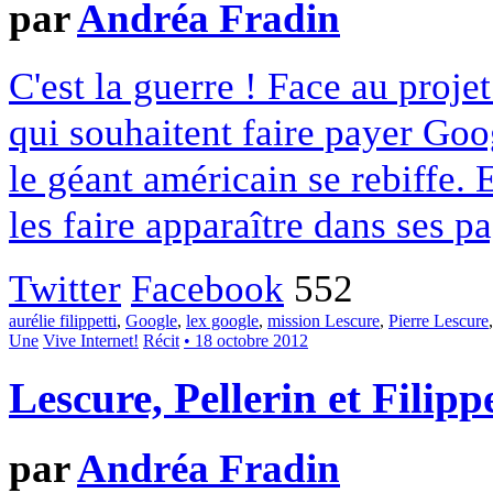
par
Andréa Fradin
C'est la guerre ! Face au projet
qui souhaitent faire payer Goog
le géant américain se rebiffe.
les faire apparaître dans ses pa
Twitter
Facebook
552
aurélie filippetti
,
Google
,
lex google
,
mission Lescure
,
Pierre Lescure
Une
Vive Internet!
Récit
• 18 octobre 2012
Lescure, Pellerin et Filip
par
Andréa Fradin