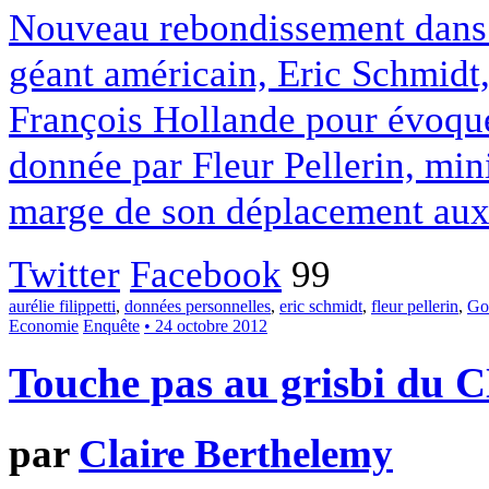
Nouveau rebondissement dans l
géant américain, Eric Schmidt
François Hollande pour évoque
donnée par Fleur Pellerin, min
marge de son déplacement aux
Twitter
Facebook
99
aurélie filippetti
,
données personnelles
,
eric schmidt
,
fleur pellerin
,
Go
Economie
Enquête
• 24 octobre 2012
Touche pas au grisbi du 
par
Claire Berthelemy