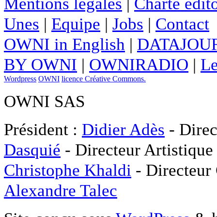
Mentions légales
|
Charte édito
Unes
|
Equipe
|
Jobs
|
Contact
OWNI in English
|
DATAJOUR
BY OWNI
|
OWNIRADIO
|
Le
Wordpress
OWNI
licence Créative Commons.
OWNI SAS
Président :
Didier Adès
- Direc
Dasquié
- Directeur Artistique
Christophe Khaldi
- Directeur
Alexandre Talec