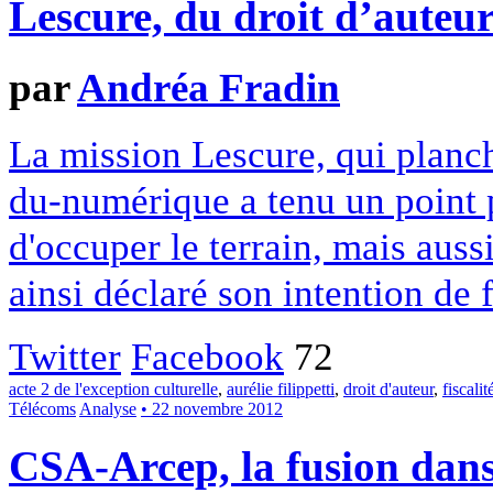
Lescure, du droit d’auteu
par
Andréa Fradin
La mission Lescure, qui planche
du-numérique a tenu un point p
d'occuper le terrain, mais aussi
ainsi déclaré son intention de 
Twitter
Facebook
72
acte 2 de l'exception culturelle
,
aurélie filippetti
,
droit d'auteur
,
fiscali
Télécoms
Analyse
• 22 novembre 2012
CSA-Arcep, la fusion dans 