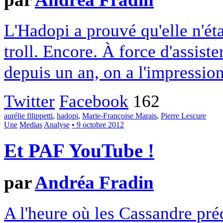
L'Hadopi a prouvé qu'elle n'éta
troll. Encore. À force d'assist
depuis un an, on a l'impression
Twitter
Facebook
162
aurélie filippetti
,
hadopi
,
Marie-Françoise Marais
,
Pierre Lescure
Une
Medias
Analyse
• 9 octobre 2012
Et PAF YouTube !
par
Andréa Fradin
A l'heure où les Cassandre pré