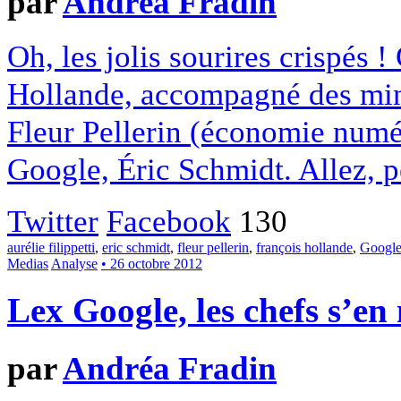
par
Andréa Fradin
Oh, les jolis sourires crispés 
Hollande, accompagné des minis
Fleur Pellerin (économie numér
Google, Éric Schmidt. Allez, pe
Twitter
Facebook
130
aurélie filippetti
,
eric schmidt
,
fleur pellerin
,
françois hollande
,
Googl
Medias
Analyse
• 26 octobre 2012
Lex Google, les chefs s’en
par
Andréa Fradin