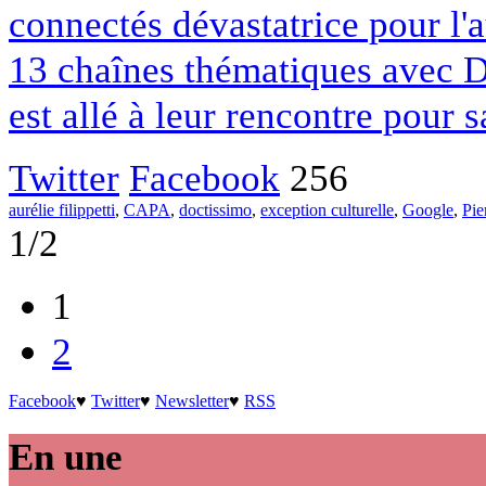
connectés dévastatrice pour l
13 chaînes thématiques avec 
est allé à leur rencontre pour sa
Twitter
Facebook
256
aurélie filippetti
,
CAPA
,
doctissimo
,
exception culturelle
,
Google
,
Pie
1/2
1
2
Facebook
♥
Twitter
♥
Newsletter
♥
RSS
En une