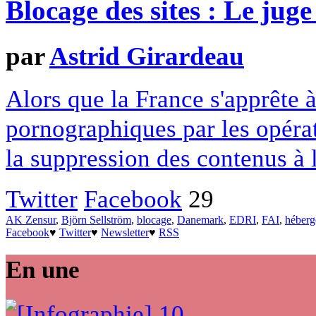
Blocage des sites : Le juge
par
Astrid Girardeau
Alors que la France s'apprête à
pornographiques par les opéra
la suppression des contenus à l
Twitter
Facebook
29
AK Zensur
,
Björn Sellström
,
blocage
,
Danemark
,
EDRI
,
FAI
,
héberg
Facebook
♥
Twitter
♥
Newsletter
♥
RSS
En une