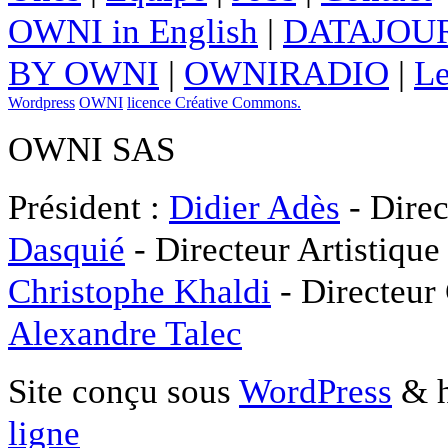
OWNI in English
|
DATAJOUR
BY OWNI
|
OWNIRADIO
|
Le
Wordpress
OWNI
licence Créative Commons.
OWNI SAS
Président :
Didier Adès
- Direc
Dasquié
- Directeur Artistique
Christophe Khaldi
- Directeur
Alexandre Talec
Site conçu sous
WordPress
& h
ligne