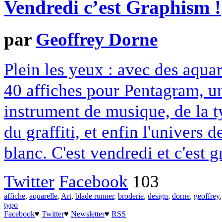
Vendredi c’est Graphism !
par
Geoffrey Dorne
Plein les yeux : avec des aqua
40 affiches pour Pentagram, un 
instrument de musique, de la 
du graffiti, et enfin l'univers 
blanc. C'est vendredi et c'est 
Twitter
Facebook
103
affiche
,
aquarelle
,
Art
,
blade runner
,
broderie
,
design
,
dorne
,
geoffrey
typo
Facebook
♥
Twitter
♥
Newsletter
♥
RSS