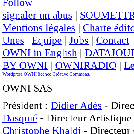
Follow
signaler un abus
|
SOUMETTR
Mentions légales
|
Charte édito
Unes
|
Equipe
|
Jobs
|
Contact
OWNI in English
|
DATAJOUR
BY OWNI
|
OWNIRADIO
|
Le
Wordpress
OWNI
licence Créative Commons.
OWNI SAS
Président :
Didier Adès
- Direc
Dasquié
- Directeur Artistique
Christophe Khaldi
- Directeur