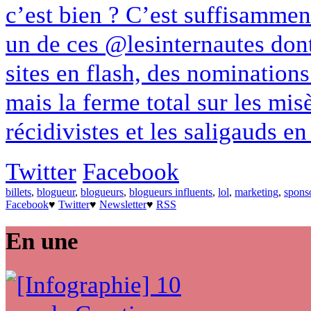
c’est bien ? C’est suffisammen
un de ces @lesinternautes dont
sites en flash, des nominations
mais la ferme total sur les mis
récidivistes et les saligauds en
Twitter
Facebook
billets
,
blogueur
,
blogueurs
,
blogueurs influents
,
lol
,
marketing
,
spons
Facebook
♥
Twitter
♥
Newsletter
♥
RSS
En une