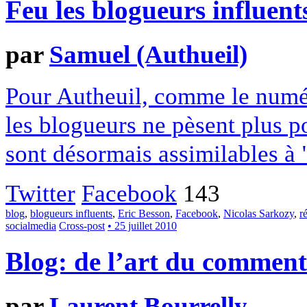
Feu les blogueurs influent
par
Samuel (Authueil)
Pour Autheuil, comme le numé
les blogueurs ne pèsent plus p
sont désormais assimilables à
Twitter
Facebook
143
blog
,
blogueurs influents
,
Eric Besson
,
Facebook
,
Nicolas Sarkozy
,
r
socialmedia
Cross-post
• 25 juillet 2010
Blog: de l’art du comment
par
Laurent Bourrelly