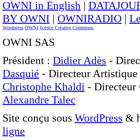
OWNI in English
|
DATAJOUR
BY OWNI
|
OWNIRADIO
|
Le
Wordpress
OWNI
licence Créative Commons.
OWNI SAS
Président :
Didier Adès
- Direc
Dasquié
- Directeur Artistique
Christophe Khaldi
- Directeur
Alexandre Talec
Site conçu sous
WordPress
& h
ligne