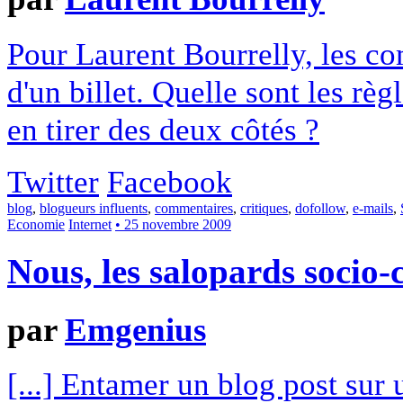
Pour Laurent Bourrelly, les co
d'un billet. Quelle sont les rè
en tirer des deux côtés ?
Twitter
Facebook
blog
,
blogueurs influents
,
commentaires
,
critiques
,
dofollow
,
e-mails
,
Economie
Internet
• 25 novembre 2009
Nous, les salopards socio-c
par
Emgenius
[...] Entamer un blog post sur 