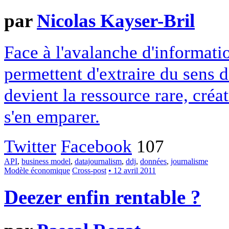
par
Nicolas Kayser-Bril
Face à l'avalanche d'informati
permettent d'extraire du sens 
devient la ressource rare, créa
s'en emparer.
Twitter
Facebook
107
API
,
business model
,
datajournalism
,
ddj
,
données
,
journalisme
Modèle économique
Cross-post
• 12 avril 2011
Deezer enfin rentable ?