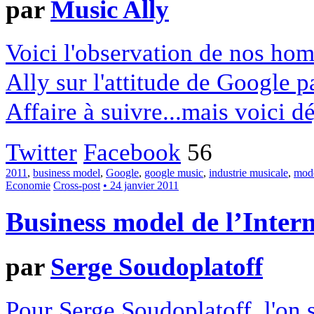
par
Music Ally
Voici l'observation de nos ho
Ally sur l'attitude de Google 
Affaire à suivre...mais voici d
Twitter
Facebook
56
2011
,
business model
,
Google
,
google music
,
industrie musicale
,
mod
Economie
Cross-post
• 24 janvier 2011
Business model de l’Intern
par
Serge Soudoplatoff
Pour Serge Soudoplatoff, l'on 