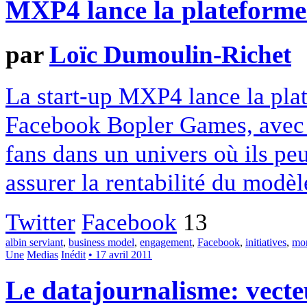
MXP4 lance la plateform
par
Loïc Dumoulin-Richet
La start-up MXP4 lance la pla
Facebook Bopler Games, avec la
fans dans un univers où ils peu
assurer la rentabilité du modèl
Twitter
Facebook
13
albin serviant
,
business model
,
engagement
,
Facebook
,
initiatives
,
mon
Une
Medias
Inédit
• 17 avril 2011
Le datajournalisme: vecteu