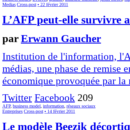
Medias
Cross-post
• 22 février 2011
L’AFP peut-elle survivre 
par
Erwann Gaucher
Institution de l'information, 
médias, une phase de remise e
économique provoquée par la 
Twitter
Facebook
209
AFP
,
business model
,
information
,
réseaux sociaux
Entreprises
Cross-post
• 14 février 2011
Le modèle Beezik décorti