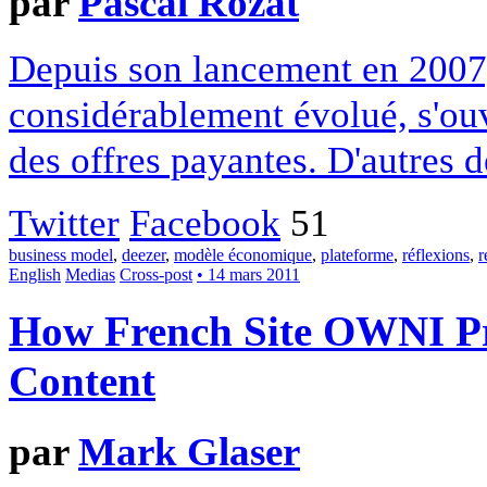
par
Pascal Rozat
Depuis son lancement en 2007,
considérablement évolué, s'ou
des offres payantes. D'autres d
Twitter
Facebook
51
business model
,
deezer
,
modèle économique
,
plateforme
,
réflexions
,
r
English
Medias
Cross-post
• 14 mars 2011
How French Site OWNI Pro
Content
par
Mark Glaser