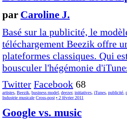
par
Caroline J.
Basé sur la publicité, le modèl
téléchargement Beezik offre un
plateformes classiques. Qui est
bousculer l'hégémonie d'iTune
Twitter
Facebook
68
artistes
,
Beezik
,
business model
,
deezer
,
initiatives
,
iTunes
,
publicité
,
Industrie musicale
Cross-post
• 2 février 2011
Google vs. music