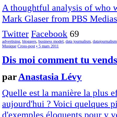
A thoughtful analysis of who
Mark Glaser from PBS Mediash
Twitter
Facebook
69
advertising
,
bloggers
,
business model
,
data journalism
,
datajournalism
Musique
Cross-post
• 5 mars 2011
Dis moi comment tu vends t
par
Anastasia Lévy
Quelle est la manière la plus 
aujourd'hui ? Voici quelques p
d'exemples éloquents pour y voi