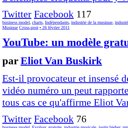
Twitter
Facebook
117
business model
,
charts
,
Indépendants
,
industrie de la musique
,
industr
Musique
Cross-post
• 26 février 2011
YouTube: un modèle gratu
par
Eliot Van Buskirk
Est-il provocateur et insensé 
vidéo numéro un peut rapporter 
tous cas ce qu'affirme Eliot V
Twitter
Facebook
76
business model
,
Evolver
,
gratuite
,
industrie musicale
,
justin bieber
,
mp