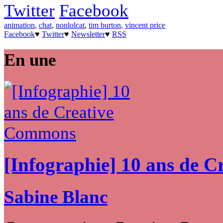
Twitter
Facebook
animation
,
chat
,
nonlolcat
,
tim burton
,
vincent price
Facebook
♥
Twitter
♥
Newsletter
♥
RSS
En une
[Infographie] 10 ans de 
Sabine Blanc