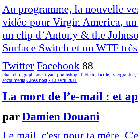
Au programme, la nouvelle ver
vidéo pour Virgin America, un 
un clip d’Antony & the Johnso
Surface Switch et un WTF très 
Twitter
Facebook
88
chat
,
clip
,
graphisme
,
nyan
,
photoshop
,
Tablette
,
tactile
,
typographie
,
socialmedia
Cross-post
• 13 avril 2011
La mort de l’e-mail : et ap
par
Damien Douani
Le mail, c'est pour ta mère. C