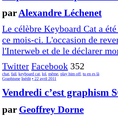
par
Alexandre Léchenet
Le célèbre Keyboard Cat a été r
ce mois-ci. L'occasion de reve
l'Interweb et de le déclarer mo
Twitter
Facebook
352
chat
,
fail
,
keyboard cat
,
lol
,
mème
,
play him off
,
tu en es là
Graphisme
Inédit
• 22 avril 2011
Vendredi c’est graphism 
par
Geoffrey Dorne