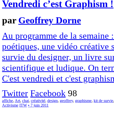
Vendredi c’est Graphism !
par
Geoffrey Dorne
Au programme de la semaine : 
poétiques, une vidéo créative 
survie du designer, un livre su
scientifique et ludique. On ter
C'est vendredi et c'est graphis
Twitter
Facebook
98
affiche
,
Art
,
chat
,
créativité
,
design
,
geoffrey
,
graphisme
,
kit de survie
Activisme
ITW
• 7 juin 2011