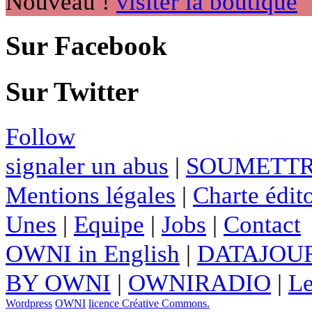
Nouveau !
visiter la boutique
Sur Facebook
Sur Twitter
Follow
signaler un abus
|
SOUMETTR
Mentions légales
|
Charte édito
Unes
|
Equipe
|
Jobs
|
Contact
OWNI in English
|
DATAJOUR
BY OWNI
|
OWNIRADIO
|
Le
Wordpress
OWNI
licence Créative Commons.