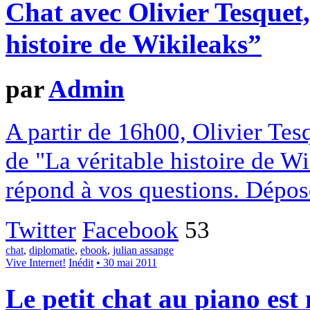
Chat avec Olivier Tesquet,
histoire de Wikileaks”
par
Admin
A partir de 16h00, Olivier Tes
de "La véritable histoire de W
répond à vos questions. Dépose
Twitter
Facebook
53
chat
,
diplomatie
,
ebook
,
julian assange
Vive Internet!
Inédit
• 30 mai 2011
Le petit chat au piano est