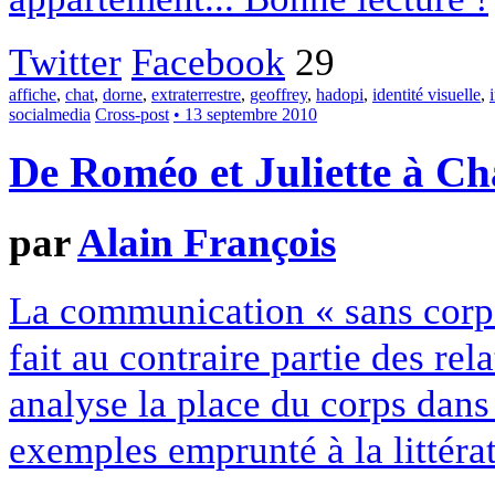
Twitter
Facebook
29
affiche
,
chat
,
dorne
,
extraterrestre
,
geoffrey
,
hadopi
,
identité visuelle
,
socialmedia
Cross-post
• 13 septembre 2010
De Roméo et Juliette à Ch
par
Alain François
La communication « sans corps »
fait au contraire partie des rel
analyse la place du corps dan
exemples emprunté à la littérat