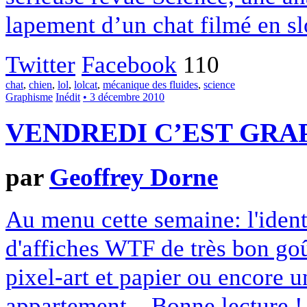
lapement d’un chat filmé en s
Twitter
Facebook
110
chat
,
chien
,
lol
,
lolcat
,
mécanique des fluides
,
science
Graphisme
Inédit
• 3 décembre 2010
VENDREDI C’EST GRAP
par
Geoffrey Dorne
Au menu cette semaine: l'ident
d'affiches WTF de très bon goû
pixel-art et papier ou encore u
appartement... Bonne lecture !