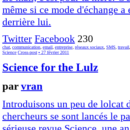
même si ce mode d'échange a e
derrière lui.
Twitter
Facebook
230
chat
,
communication
,
email
,
entreprise
,
réseaux sociaux
,
SMS
,
travail
Science
Cross-post
• 27 février 2011
Science for the Lulz
par
vran
Introduisons un peu de lolcat 
chercheurs se sont lancés le pa
sérieuse revue Science, une an