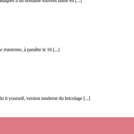
attaqués à un domaine souvent laissé en [...]
 iranienne
, à paraître le 16 [...]
 it yourself, version moderne du bricolage [...]