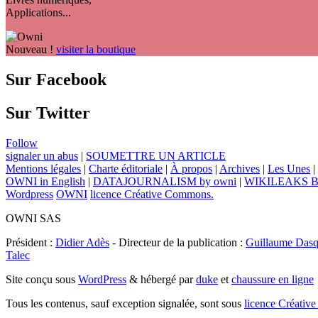
Applications...
Nouveau !
visiter la boutique
Sur Facebook
Sur Twitter
Follow
signaler un abus
|
SOUMETTRE UN ARTICLE
Mentions légales
|
Charte éditoriale
|
À propos
|
Archives
|
Les Unes
|
OWNI in English
|
DATAJOURNALISM by owni
|
WIKILEAKS 
Wordpress
OWNI
licence Créative Commons.
OWNI SAS
Président :
Didier Adès
- Directeur de la publication :
Guillaume Dasq
Talec
Site conçu sous
WordPress
& hébergé par
duke
et
chaussure en ligne
Tous les contenus, sauf exception signalée, sont sous
licence Créat