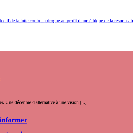
ectif de la lutte contre la drogue au profit d'une éthique de la responsabi
s
. Une décennie d'alternative à une vision [...]
 informer