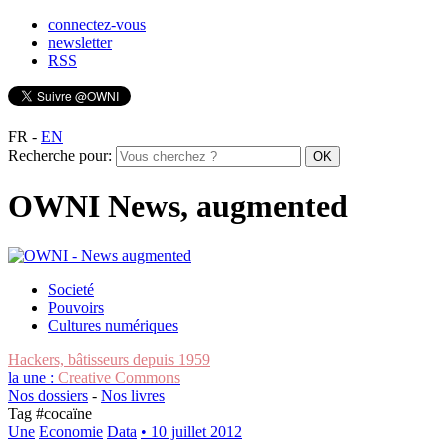
connectez-vous
newsletter
RSS
FR
-
EN
Recherche pour:
OWNI News, augmented
Societé
Pouvoirs
Cultures numériques
Hackers, bâtisseurs depuis 1959
la une :
Creative Commons
Nos dossiers
-
Nos livres
Tag #
cocaïne
Une
Economie
Data
• 10 juillet 2012