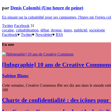
par
Denis Colombi (Une heure de peine)
En misant sur la culpabilité pour ses campagnes, l'Inpes nie l'enjeu coll
Twitter
Facebook
31
cocaïne
,
culpabilisation
,
débat
,
drogue
,
inpes
,
publicité
,
sociologie
Facebook
♥
Twitter
♥
Newsletter
♥
RSS
En une
[Infographie] 10 ans de Creative Common
Sabine Blanc
Cette semaine, Creative Commons fête ses dix ans dans le monde entier
188
Charte de confidentialité : des icônes pour