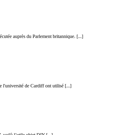
cutée auprès du Parlement britannique. [...]
l'université de Cardiff ont utilisé [...]
voilà l’utile objet DIY [...]