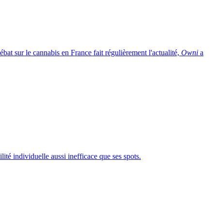
at sur le cannabis en France fait régulièrement l'actualité,
Owni
a
lité individuelle aussi inefficace que ses spots.