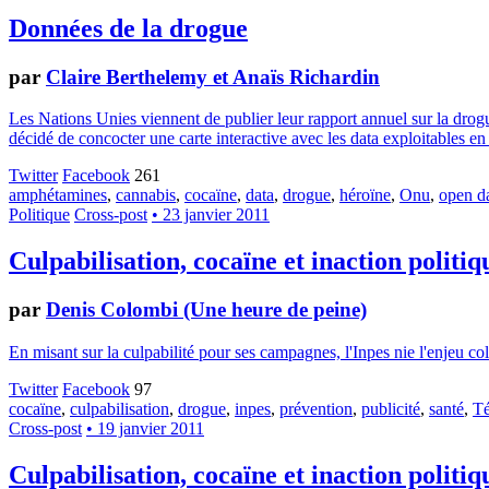
Données de la drogue
par
Claire Berthelemy et Anaïs Richardin
Les Nations Unies viennent de publier leur rapport annuel sur la drogu
décidé de concocter une carte interactive avec les data exploitables e
Twitter
Facebook
261
amphétamines
,
cannabis
,
cocaïne
,
data
,
drogue
,
héroïne
,
Onu
,
open d
Politique
Cross-post
• 23 janvier 2011
Culpabilisation, cocaïne et inaction politiq
par
Denis Colombi (Une heure de peine)
En misant sur la culpabilité pour ses campagnes, l'Inpes nie l'enjeu coll
Twitter
Facebook
97
cocaïne
,
culpabilisation
,
drogue
,
inpes
,
prévention
,
publicité
,
santé
,
Té
Cross-post
• 19 janvier 2011
Culpabilisation, cocaïne et inaction politiq