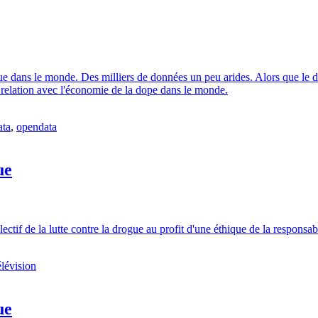
e dans le monde. Des milliers de données un peu arides. Alors que le déb
n relation avec l'économie de la dope dans le monde.
ata
,
opendata
ue
ectif de la lutte contre la drogue au profit d'une éthique de la responsabi
lévision
ue