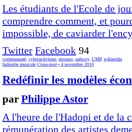
Les étudiants de l'Ecole de jo
comprendre comment, et pourquoi
impossible, de caviarder l'enc
Twitter
Facebook
94
communauté
,
cyberactivisme
,
morano
,
sarkozy
,
UMP
,
wikipedia
Industrie musicale
Cross-post
• 4 novembre 2010
Redéfinir les modèles éco
par
Philippe Astor
A l'heure de l'Hadopi et de la 
rémunération des artistes deme