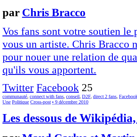
par
Chris Bracco
Vos fans sont votre soutien le 
vous un artiste. Chris Bracco 
pour nouer une relation de qua
qu'ils vous apportent.
Twitter
Facebook
25
communauté
,
connect with fans
,
conseil
,
D2F
,
direct 2 fans
,
Faceboo
Une
Politique
Cross-post
• 9 décembre 2010
Les dessous de Wikipédia