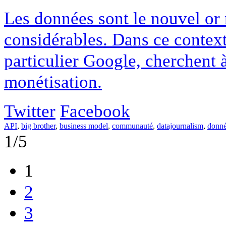
Les données sont le nouvel or
considérables. Dans ce context
particulier Google, cherchent à
monétisation.
Twitter
Facebook
API
,
big brother
,
business model
,
communauté
,
datajournalism
,
donné
1/5
1
2
3