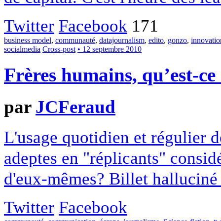
Twitter
Facebook
171
business model
,
communauté
,
datajournalism
,
edito
,
gonzo
,
innovatio
socialmedia
Cross-post
• 12 septembre 2010
Frères humains, qu’est-ce 
par
JCFeraud
L'usage quotidien et régulier d
adeptes en "réplicants" consi
d'eux-mêmes? Billet halluciné
Twitter
Facebook