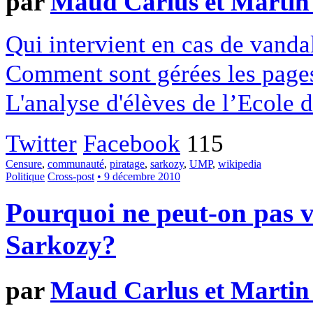
par
Maud Carlus et Martin 
Qui intervient en cas de vanda
Comment sont gérées les pages 
L'analyse d'élèves de l’Ecole 
Twitter
Facebook
115
Censure
,
communauté
,
piratage
,
sarkozy
,
UMP
,
wikipedia
Politique
Cross-post
• 9 décembre 2010
Pourquoi ne peut-on pas v
Sarkozy?
par
Maud Carlus et Martin 