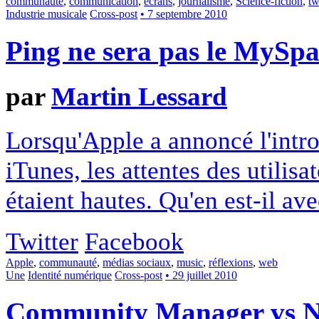
communauté
,
communication
,
écrans
,
journalisme
,
Science-fiction
,
tw
Industrie musicale
Cross-post
• 7 septembre 2010
Ping ne sera pas le MySpac
par
Martin Lessard
Lorsqu'Apple a annoncé l'intro
iTunes, les attentes des utili
étaient hautes. Qu'en est-il av
Twitter
Facebook
Apple
,
communauté
,
médias sociaux
,
music
,
réflexions
,
web
Une
Identité numérique
Cross-post
• 29 juillet 2010
Community Manager vs N