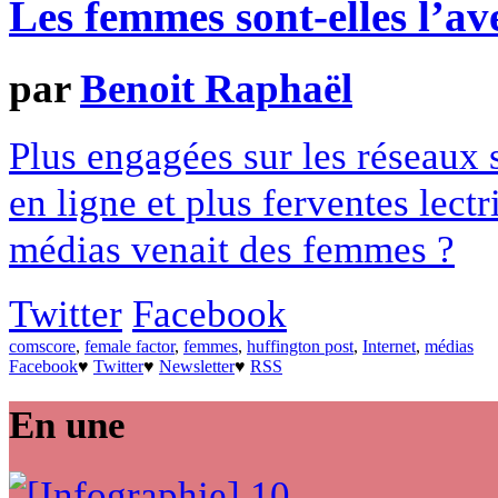
Les femmes sont-elles l’av
par
Benoit Raphaël
Plus engagées sur les réseaux
en ligne et plus ferventes lectr
médias venait des femmes ?
Twitter
Facebook
comscore
,
female factor
,
femmes
,
huffington post
,
Internet
,
médias
Facebook
♥
Twitter
♥
Newsletter
♥
RSS
En une