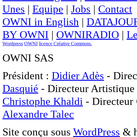
Unes
|
Equipe
|
Jobs
|
Contact
OWNI in English
|
DATAJOUR
BY OWNI
|
OWNIRADIO
|
Le
Wordpress
OWNI
licence Créative Commons.
OWNI SAS
Président :
Didier Adès
- Direc
Dasquié
- Directeur Artistique
Christophe Khaldi
- Directeur
Alexandre Talec
Site conçu sous
WordPress
& h