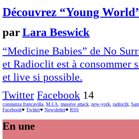
Découvrez “Young World”
par
Lara Beswick
“Medicine Babies” de No Surre
et Radioclit est à consommer s
et live si possible.
Twitter
Facebook
14
constanza francavilla
,
M.I.A
,
massive attack
,
new-york
,
radioclit
,
San
Facebook
♥
Twitter
♥
Newsletter
♥
RSS
En une