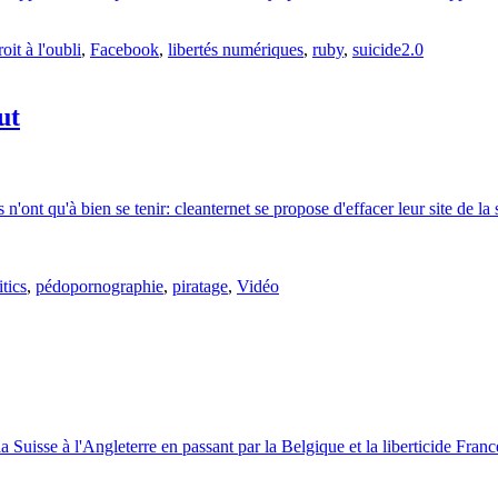
roit à l'oubli
,
Facebook
,
libertés numériques
,
ruby
,
suicide2.0
ut
n'ont qu'à bien se tenir: cleanternet se propose d'effacer leur site de l
tics
,
pédopornographie
,
piratage
,
Vidéo
uisse à l'Angleterre en passant par la Belgique et la liberticide France