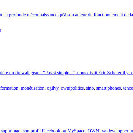
ntre la profonde méconnaissance qu'à son auteur du fonctionnement de l
e
ière un firewall géant. "Pas si simple...", nous disait Eric Scherer il y 
nformation
,
monétisation
,
ogilvy
,
ownipolitics
,
sino
,
smart phones
,
tence
n supprimant son profil Facebook ou MySpace, OWNI va développer une a