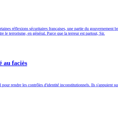
rtaines réflexions sécuritaires françaises, une partie du gouvernement br
e le terrorisme, en général. Parce que la terreur est partout, Sir.
é au faciès
nel pour rendre les contrôles d'identité inconstitutionnels. Ils s'appuient 