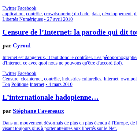
Twitter
Facebook
application
,
contrôle
,
crowdsourcing du bade
,
data
,
développement
,
d
Libertés Numériques
• 27 avril 2010
Censure de l’Internet: la parodie qui dit to
par
Cyroul
Internet est dangereux, il faut donc le contrôler. Les pédopornographes 
d'Internet, ce avec quoi nous ne pouvons qu'être d'accord (lol).
Twitter
Facebook
Censure
,
cleanternet
,
contrôle
,
industries culturelles
,
Internet
,
ownipoli
Top
Politique
Internet
• 4 mars 2010
L’internationale hadopienne…
par
Stéphane Favereaux
Dans un mouvement désormais de plus en plus étendu à l'Europe, de la S
visant toujours plus à porter atteintes aux libertés sur le Net.