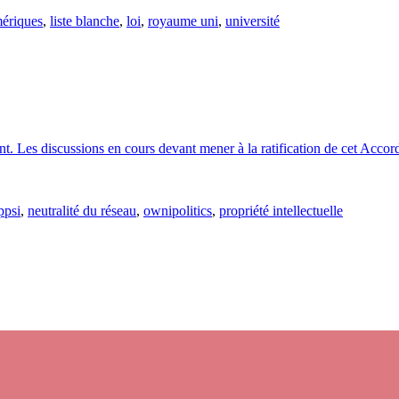
mériques
,
liste blanche
,
loi
,
royaume uni
,
université
nt. Les discussions en cours devant mener à la ratification de cet Ac
ppsi
,
neutralité du réseau
,
ownipolitics
,
propriété intellectuelle