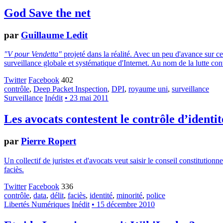
God Save the net
par
Guillaume Ledit
"V pour Vendetta"
projeté dans la réalité. Avec un peu d'avance sur ce
surveillance globale et systématique d'Internet. Au nom de la lutte contr
Twitter
Facebook
402
contrôle
,
Deep Packet Inspection
,
DPI
,
royaume uni
,
surveillance
Surveillance
Inédit
• 23 mai 2011
Les avocats contestent le contrôle d’identit
par
Pierre Ropert
Un collectif de juristes et d'avocats veut saisir le conseil constitution
faciès.
Twitter
Facebook
336
contrôle
,
data
,
délit
,
faciès
,
identité
,
minorité
,
police
Libertés Numériques
Inédit
• 15 décembre 2010