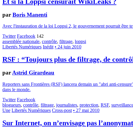
Et si la Loppsi censurait WikiLeaks ?
par
Boris Manenti
Avec l'instauration de la loi Loppsi 2, le gouvernement pourrait être t
Twitter
Facebook
142
assemblée nationale
,
contrôle
,
filtrage
,
loppsi
Libertés Numériques
Inédit
• 24 juin 2010
RSF : “Toujours plus de filtrage, de contrô
par
Astrid Girardeau
Reporters sans Frontières (RSF) lancera demain un "abri anti-censure" po
dans le monde.
Twitter
Facebook
blogueurs
,
contrôle
,
filtrage
,
journalistes
,
protection
,
RSF
,
surveillanc
Une
Libertés Numériques
Cross-post
• 27 mai 2010
Sur Internet, on n’envisage pas l’anonyma