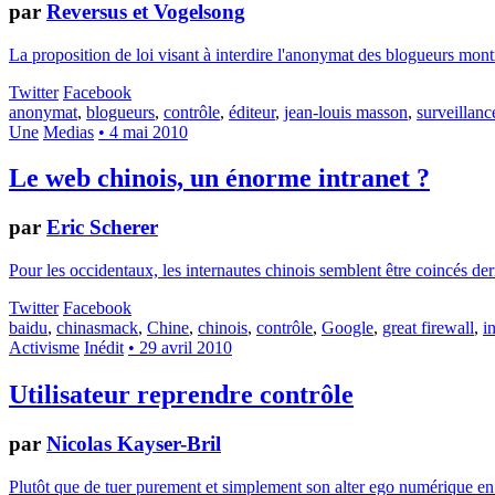
par
Reversus et Vogelsong
La proposition de loi visant à interdire l'anonymat des blogueurs mo
Twitter
Facebook
anonymat
,
blogueurs
,
contrôle
,
éditeur
,
jean-louis masson
,
surveillanc
Une
Medias
• 4 mai 2010
Le web chinois, un énorme intranet ?
par
Eric Scherer
Pour les occidentaux, les internautes chinois semblent être coincés derr
Twitter
Facebook
baidu
,
chinasmack
,
Chine
,
chinois
,
contrôle
,
Google
,
great firewall
,
i
Activisme
Inédit
• 29 avril 2010
Utilisateur reprendre contrôle
par
Nicolas Kayser-Bril
Plutôt que de tuer purement et simplement son alter ego numérique e