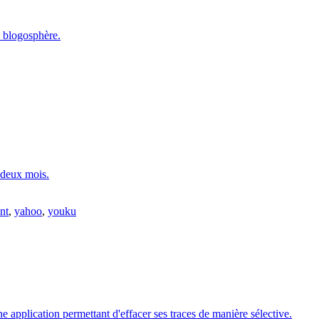
a blogosphère.
a deux mois.
nt
,
yahoo
,
youku
pplication permettant d'effacer ses traces de manière sélective.