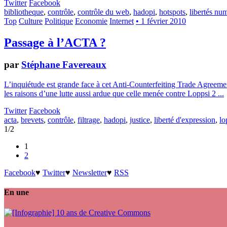
Twitter
Facebook
bibliotheque
,
contrôle
,
contrôle du web
,
hadopi
,
hotspots
,
libertés nu
Top
Culture
Politique
Economie
Internet
• 1 février 2010
Passage à l’ACTA ?
par
Stéphane Favereaux
L’inquiétude est grande face à cet Anti-Counterfeiting Trade Agreeme
les raisons d’une lutte aussi ardue que celle menée contre Loppsi 2 ...
Twitter
Facebook
acta
,
brevets
,
contrôle
,
filtrage
,
hadopi
,
justice
,
liberté d'expression
,
lo
1/2
1
2
Facebook
♥
Twitter
♥
Newsletter
♥
RSS
En une