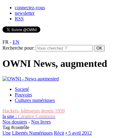
connectez-vous
newsletter
RSS
FR
-
EN
Recherche pour:
OWNI News, augmented
Societé
Pouvoirs
Cultures numériques
Hackers, bâtisseurs depuis 1959
la une :
Creative Commons
Nos dossiers
-
Nos livres
Tag #
contrôle
Une
Libertés Numériques
Récit
• 5 avril 2012