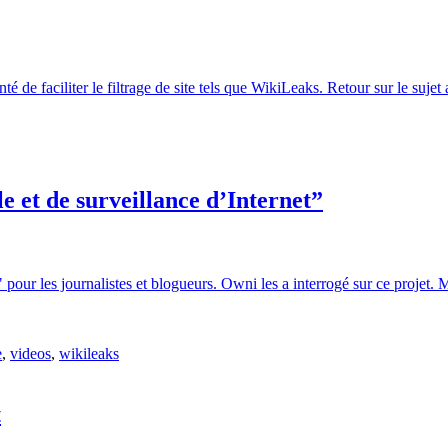
enté de faciliter le filtrage de site tels que WikiLeaks. Retour sur le su
le et de surveillance d’Internet”
ur les journalistes et blogueurs. Owni les a interrogé sur ce projet. Mai
e
,
videos
,
wikileaks
t