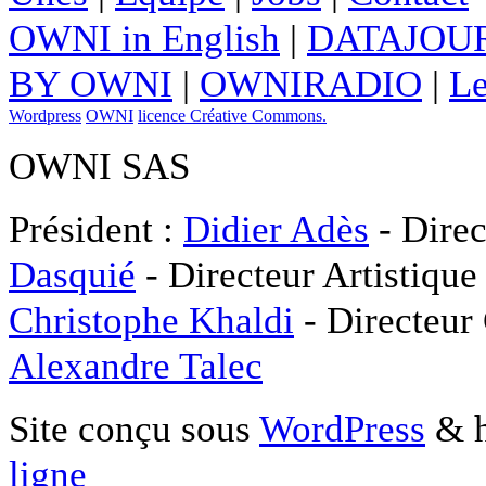
OWNI in English
|
DATAJOUR
BY OWNI
|
OWNIRADIO
|
Le
Wordpress
OWNI
licence Créative Commons.
OWNI SAS
Président :
Didier Adès
- Direc
Dasquié
- Directeur Artistique
Christophe Khaldi
- Directeur
Alexandre Talec
Site conçu sous
WordPress
& h
ligne