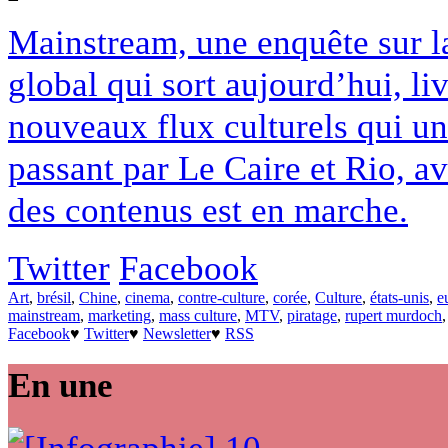
Mainstream, une enquête sur la
global qui sort aujourd’hui, li
nouveaux flux culturels qui 
passant par Le Caire et Rio, av
des contenus est en marche.
Twitter
Facebook
Art
,
brésil
,
Chine
,
cinema
,
contre-culture
,
corée
,
Culture
,
états-unis
,
e
mainstream
,
marketing
,
mass culture
,
MTV
,
piratage
,
rupert murdoch
Facebook
♥
Twitter
♥
Newsletter
♥
RSS
En une