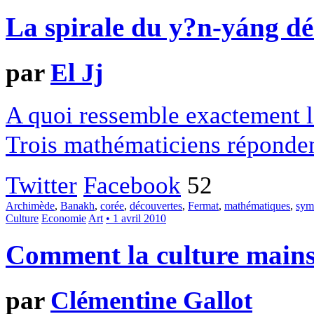
La spirale du y?n-yáng dé
par
El Jj
A quoi ressemble exactement la 
Trois mathématiciens répondent
Twitter
Facebook
52
Archimède
,
Banakh
,
corée
,
découvertes
,
Fermat
,
mathématiques
,
sym
Culture
Economie
Art
• 1 avril 2010
Comment la culture mains
par
Clémentine Gallot