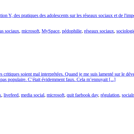
tion Y, des pratiques des adolescents sur les réseaux sociaux et de l'imp
as sociaux
,
microsoft
,
MySpace
,
pédophilie
,
réseaux sociaux
,
sociologi
es critiques soient mal interprétées. Quand je me suis lamenté sur le 
t pas populaire. C’était évidemment faux. Cela m’ennuyait [...]
k
,
livefeed
,
media social
,
microsoft
,
quit faebook day
,
régulation
,
social