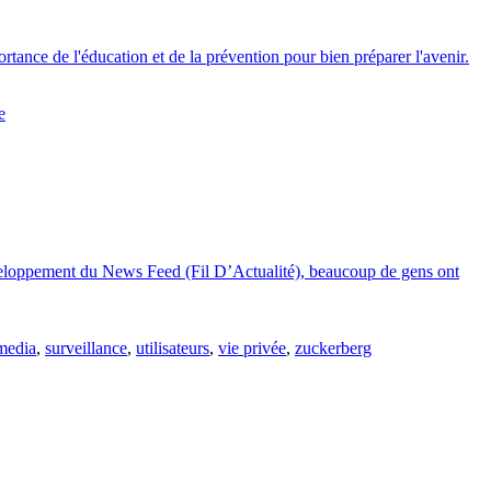
ortance de l'éducation et de la prévention pour bien préparer l'avenir.
e
développement du News Feed (Fil D’Actualité), beaucoup de gens ont
media
,
surveillance
,
utilisateurs
,
vie privée
,
zuckerberg