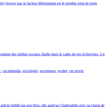
ty) trouve que le facteur déterminant est le nombre total de mots
cialiste des médias sociaux étudie dans le cadre de ses recherches. Un
c
,
socialmedia
,
sociologie
,
sociologue
,
twitter
,
vie privée
ticle publié sur son blog, elle analyse Chatroulette avec sa vision de