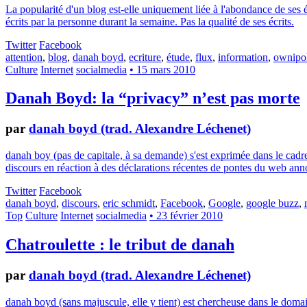
La popularité d'un blog est-elle uniquement liée à l'abondance de ses
écrits par la personne durant la semaine. Pas la qualité de ses écrits.
Twitter
Facebook
attention
,
blog
,
danah boyd
,
ecriture
,
étude
,
flux
,
information
,
ownipol
Culture
Internet
socialmedia
• 15 mars 2010
Danah Boyd: la “privacy” n’est pas morte
par
danah boyd (trad. Alexandre Léchenet)
danah boy (pas de capitale, à sa demande) s'est exprimée dans le cadr
discours en réaction à des déclarations récentes de pontes du web anno
Twitter
Facebook
danah boyd
,
discours
,
eric schmidt
,
Facebook
,
Google
,
google buzz
,
Top
Culture
Internet
socialmedia
• 23 février 2010
Chatroulette : le tribut de danah
par
danah boyd (trad. Alexandre Léchenet)
danah boyd (sans majuscule, elle y tient) est chercheuse dans le doma