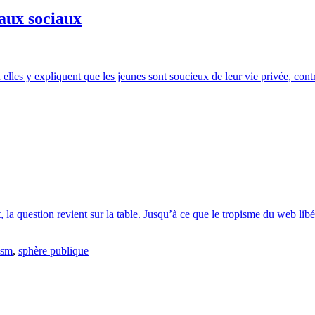
eaux sociaux
les y expliquent que les jeunes sont soucieux de leur vie privée, contr
la question revient sur la table. Jusqu’à ce que le tropisme du web libér
ism
,
sphère publique