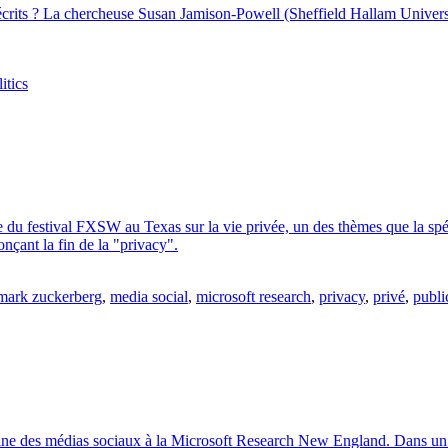
 écrits ? La chercheuse Susan Jamison-Powell (Sheffield Hallam Universi
itics
e du festival FXSW au Texas sur la vie privée, un des thèmes que la spé
nçant la fin de la "privacy".
mark zuckerberg
,
media social
,
microsoft research
,
privacy
,
privé
,
publi
ine des médias sociaux à la Microsoft Research New England. Dans un ar