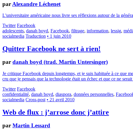
par
Alexandre Léchenet
L'universitaire américaine nous livre ses réflexions autour de la généra
Twitter
Facebook
adolescents
,
danah boyd
,
Facebook
,
filtrage
,
information
,
lessig
,
médi
socialmedia
Traduction
• 1 juin 2010
Quitter Facebook ne sert à rien!
par
danah boyd (trad. Martin Untersinger)
Je critique Facebook depuis longtemps, et je suis habituée à ce que m
cru que je pensais que la technologie était un échec et que ce ne serai
Twitter
Facebook
confidentialité
,
danah boyd
,
diaspora
,
données personnelles
,
Faceboo
socialmedia
Cross-post
• 21 avril 2010
Web de flux : j’arrose donc j’attire
par
Martin Lessard