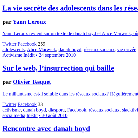
La vie secrète des adolescents dans les rés
par
Yann Leroux
Yann Leroux revient sur un texte de danah boyd et Alice Marwick, où el
Twitter
Facebook
259
adolescents
,
Alice Marwick
,
danah boyd
,
réseaux sociaux
,
vie privée
Activisme
Inédit
• 24 septembre 2010
Sur le web, l’insurrection qui baille
par
Olivier Tesquet
Le militantisme est-il soluble dans les réseaux sociaux? Régulièrement, 
Twitter
Facebook
33
activisme
,
danah boyd
,
diaspora
,
Facebook
,
réseaux sociaux
,
slacktiv
socialmedia
Inédit
• 30 août 2010
Rencontre avec danah boyd