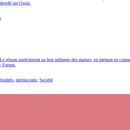
 abordé sur Owni.
n
e réseau participerait au bon mélange des masses, en mettant en contact
cy Forum.
égalités
,
méritocratie
,
Société
s