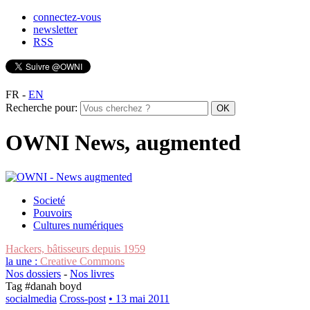
connectez-vous
newsletter
RSS
FR
-
EN
Recherche pour:
OWNI News, augmented
Societé
Pouvoirs
Cultures numériques
Hackers, bâtisseurs depuis 1959
la une :
Creative Commons
Nos dossiers
-
Nos livres
Tag #
danah boyd
socialmedia
Cross-post
• 13 mai 2011