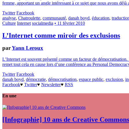
femme, apportant un angle intéressant à ce sujet que nous avons déjà
Twitter
Facebook
analyse
,
Chatroulette
,
communauté
,
danah boyd
,
éducation
,
traductio
Culture
Internet
socialmedia
• 11 février 2010
L’Internet comme miroir des exclusions
par
Yann Leroux
L’Internet est souvent présenté comme un facteur de démocratisation. L
remet tout cela en cause lors d’une conférence au Personal Democra
Twitter
Facebook
danah boyd
,
démocratie
,
démocratisation
,
espace public
,
exclusion
,
in
Facebook
♥
Twitter
♥
Newsletter
♥
RSS
En une
[Infographie] 10 ans de Creative Common