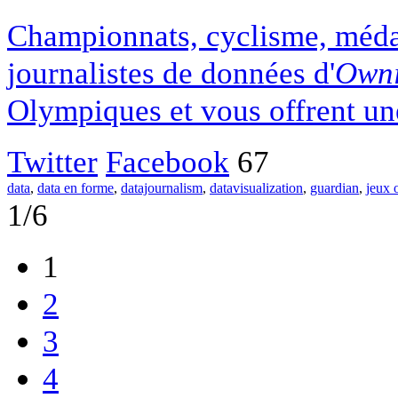
Championnats, cyclisme, médail
journalistes de données d'
Own
Olympiques et vous offrent un
Twitter
Facebook
67
data
,
data en forme
,
datajournalism
,
datavisualization
,
guardian
,
jeux 
1/6
1
2
3
4