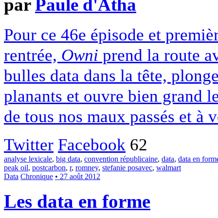
par
Paule d'Atha
Pour ce 46e épisode et premièr
rentrée,
Owni
prend la route a
bulles data dans la tête, plon
planants et ouvre bien grand le
de tous nos maux passés et à v
Twitter
Facebook
62
analyse lexicale
,
big data
,
convention républicaine
,
data
,
data en form
peak oil
,
postcarbon
,
r
,
romney
,
stefanie posavec
,
walmart
Data
Chronique
• 27 août 2012
Les data en forme