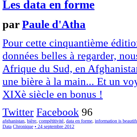
Les data en forme
par
Paule d'Atha
Pour cette cinquantième éditi
données belles à regarder, no
Afrique du Sud, en Afghanista
une bière à la main... Et un v
XIXè siècle en bonus !
Twitter
Facebook
96
afghanistan
,
bière
,
compétitivité
,
data en forme
,
information is beautif
Data
Chronique
• 24 septembre 2012