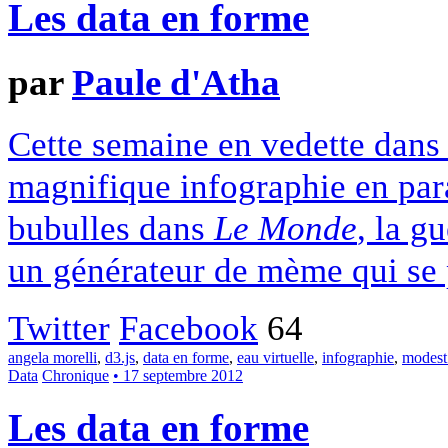
Les data en forme
par
Paule d'Atha
Cette semaine en vedette dans 
magnifique infographie en paral
bubulles dans
Le Monde
, la g
un générateur de mème qui se 
Twitter
Facebook
64
angela morelli
,
d3.js
,
data en forme
,
eau virtuelle
,
infographie
,
modest
Data
Chronique
• 17 septembre 2012
Les data en forme