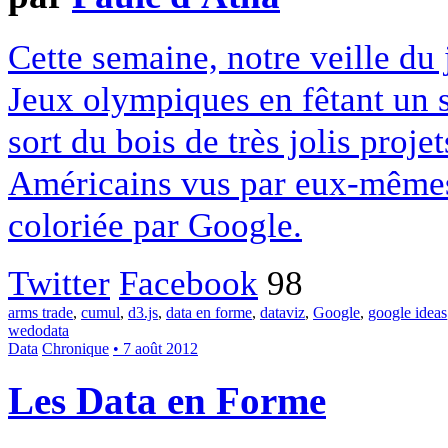
Cette semaine, notre veille du
Jeux olympiques en fêtant un s
sort du bois de très jolis proj
Américains vus par eux-même
coloriée par Google.
Twitter
Facebook
98
arms trade
,
cumul
,
d3.js
,
data en forme
,
dataviz
,
Google
,
google ideas
wedodata
Data
Chronique
• 7 août 2012
Les Data en Forme