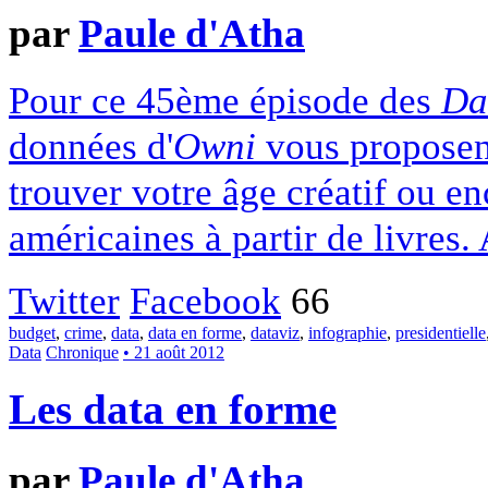
par
Paule d'Atha
Pour ce 45ème épisode des
Da
données d'
Owni
vous proposent
trouver votre âge créatif ou en
américaines à partir de livres. 
Twitter
Facebook
66
budget
,
crime
,
data
,
data en forme
,
dataviz
,
infographie
,
presidentielle
Data
Chronique
• 21 août 2012
Les data en forme
par
Paule d'Atha