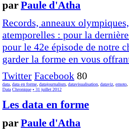
par
Paule d'Atha
Records, anneaux olympiques, 
atemporelles : pour la derniè
pour le 42e épisode de notre c
garder la forme en vous offran
Twitter
Facebook
80
data
,
data en forme
,
datajournalism
,
datavisualisation
,
dataviz
,
emoto
,
Data
Chronique
• 31 juillet 2012
Les data en forme
par
Paule d'Atha