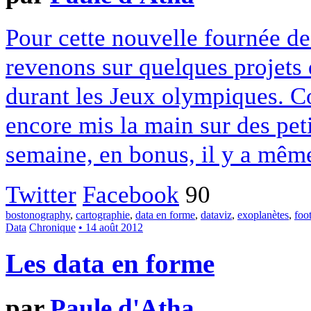
Pour cette nouvelle fournée de
revenons sur quelques projets
durant les Jeux olympiques. C
encore mis la main sur des peti
semaine, en bonus, il y a mêm
Twitter
Facebook
90
bostonography
,
cartographie
,
data en forme
,
dataviz
,
exoplanètes
,
foot
Data
Chronique
• 14 août 2012
Les data en forme
par
Paule d'Atha