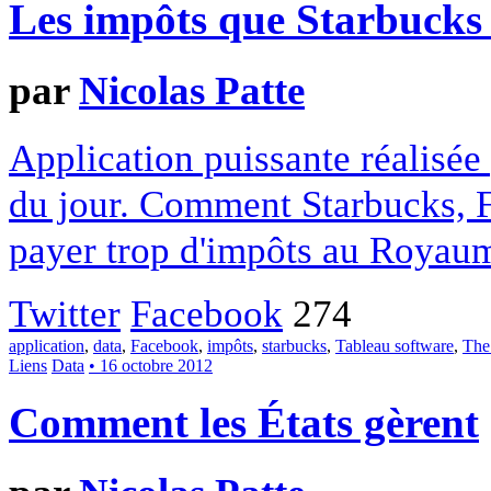
Les impôts que Starbucks 
par
Nicolas Patte
Application puissante réalisée
du jour. Comment Starbucks, F
payer trop d'impôts au Royau
Twitter
Facebook
274
application
,
data
,
Facebook
,
impôts
,
starbucks
,
Tableau software
,
The
Liens
Data
• 16 octobre 2012
Comment les États gèrent