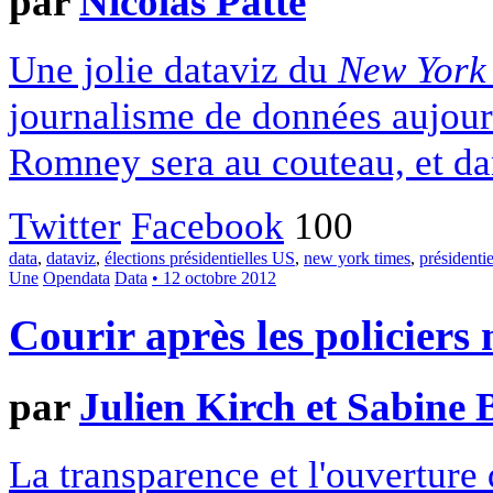
par
Nicolas Patte
Une jolie dataviz du
New York
journalisme de données aujour
Romney sera au couteau, et da
Twitter
Facebook
100
data
,
dataviz
,
élections présidentielles US
,
new york times
,
présidentie
Une
Opendata
Data
• 12 octobre 2012
Courir après les policier
par
Julien Kirch et Sabine 
La transparence et l'ouverture