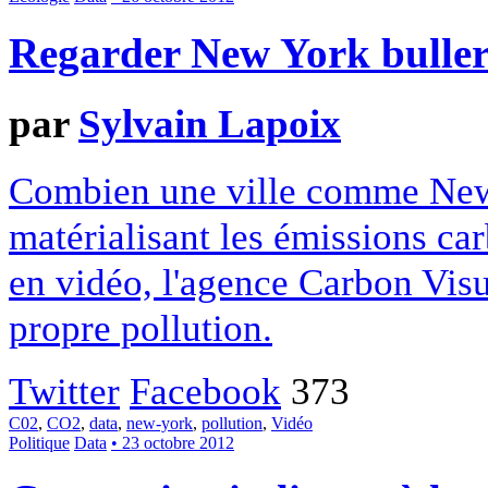
Regarder New York bulle
par
Sylvain Lapoix
Combien une ville comme New 
matérialisant les émissions ca
en vidéo, l'agence Carbon Vis
propre pollution.
Twitter
Facebook
373
C02
,
CO2
,
data
,
new-york
,
pollution
,
Vidéo
Politique
Data
• 23 octobre 2012