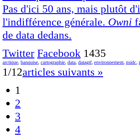
Pas d'ici 50 ans, mais plutôt d
l'indifférence générale.
Owni
f
de data dedans.
Twitter
Facebook
1435
arctique
,
banquise
,
cartographie
,
data
,
datagif
,
environnement
,
nsidc
,
1/12
articles suivants »
1
2
3
4