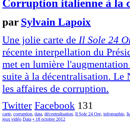
Corruption italienne à la 
par
Sylvain Lapoix
Une jolie carte de
Il Sole 24 O
récente interpellation du Prési
met en lumière l'augmentation 
suite à la décentralisation. Le
les affaires de corruption.
Twitter
Facebook
131
carte
,
corruption
,
data
,
décentralisation
,
Il Sole 24 Ore
,
infographie
,
It
jeux vidéo
Data
• 18 octobre 2012