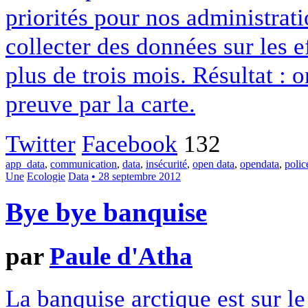
priorités pour nos administrat
collecter des données sur les e
plus de trois mois. Résultat : 
preuve par la carte.
Twitter
Facebook
132
app_data
,
communication
,
data
,
insécurité
,
open data
,
opendata
,
polic
Une
Ecologie
Data
• 28 septembre 2012
Bye bye banquise
par
Paule d'Atha
La banquise arctique est sur l