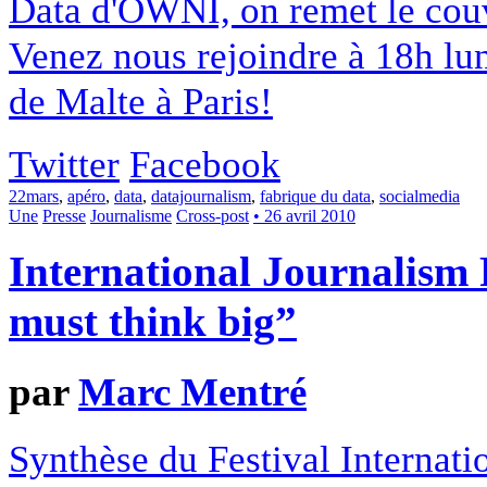
Data d'OWNI, on remet le couv
Venez nous rejoindre à 18h lun
de Malte à Paris!
Twitter
Facebook
22mars
,
apéro
,
data
,
datajournalism
,
fabrique du data
,
socialmedia
Une
Presse
Journalisme
Cross-post
• 26 avril 2010
International Journalism F
must think big”
par
Marc Mentré
Synthèse du Festival Internati