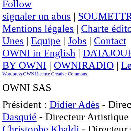
Follow
signaler un abus
|
SOUMETTR
Mentions légales
|
Charte édito
Unes
|
Equipe
|
Jobs
|
Contact
OWNI in English
|
DATAJOUR
BY OWNI
|
OWNIRADIO
|
Le
Wordpress
OWNI
licence Créative Commons.
OWNI SAS
Président :
Didier Adès
- Direc
Dasquié
- Directeur Artistique
Christophe Khaldi
- Directeur