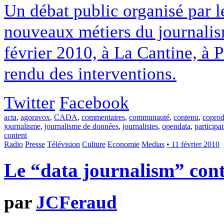
Un débat public organisé par l
nouveaux métiers du journalism
février 2010, à La Cantine, à 
rendu des interventions.
Twitter
Facebook
acta
,
agoravox
,
CADA
,
commentaires
,
communauté
,
contenu
,
coprod
journalisme
,
journalisme de données
,
journalistes
,
opendata
,
participa
content
Radio
Presse
Télévision
Culture
Economie
Medias
• 11 février 2010
Le “data journalism” con
par
JCFeraud