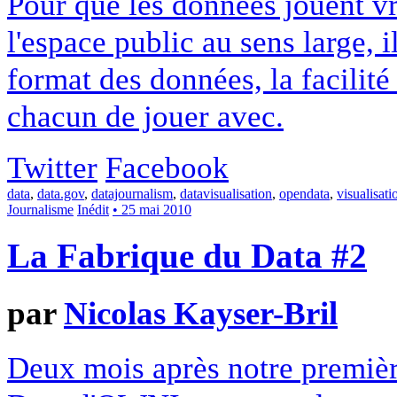
Pour que les données jouent vr
l'espace public au sens large, i
format des données, la facilité 
chacun de jouer avec.
Twitter
Facebook
data
,
data.gov
,
datajournalism
,
datavisualisation
,
opendata
,
visualisati
Journalisme
Inédit
• 25 mai 2010
La Fabrique du Data #2
par
Nicolas Kayser-Bril
Deux mois après notre premièr