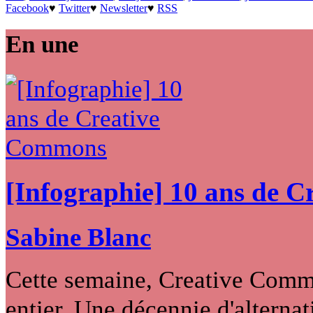
Facebook
♥
Twitter
♥
Newsletter
♥
RSS
En une
[Infographie] 10 ans de 
Sabine Blanc
Cette semaine, Creative Commo
entier. Une décennie d'alternati