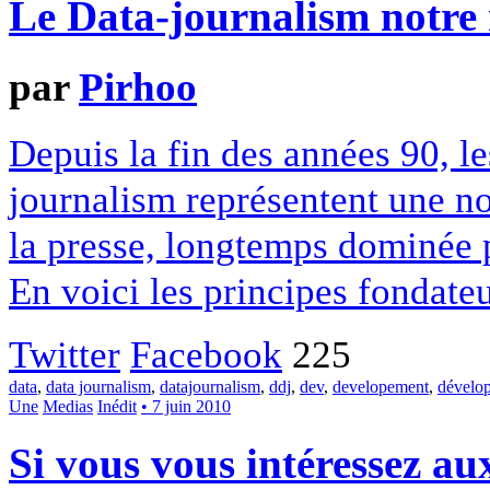
Le Data-journalism notre 
par
Pirhoo
Depuis la fin des années 90, l
journalism représentent une no
la presse, longtemps dominée p
En voici les principes fondat
Twitter
Facebook
225
data
,
data journalism
,
datajournalism
,
ddj
,
dev
,
developement
,
dévelo
Une
Medias
Inédit
• 7 juin 2010
Si vous vous intéressez au