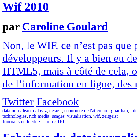
Wif 2010
par
Caroline Goulard
Non, le WIF, ce n’est pas que p
développeurs. Il y a bien eu 
HTML5, mais à côté de cela, o
de l’information en ligne, des 
Twitter
Facebook
datajournalism
,
dataviz
,
design
,
économie de l'attention
,
guardian
,
inf
technologies
,
rich media
,
usages
,
visualisation
,
wif
,
zeitgeist
Journalisme
Inédit
• 1 juin 2010