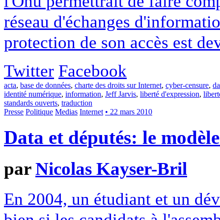
l'Onu permettrait de faire com
réseau d'échanges d'information
protection de son accès est de
Twitter
Facebook
acta
,
base de données
,
charte des droits sur Internet
,
cyber-censure
,
da
identité numérique
,
information
,
Jeff Jarvis
,
liberté d'expression
,
liber
standards ouverts
,
traduction
Presse
Politique
Medias
Internet
• 22 mars 2010
Data et députés: le modèl
par
Nicolas Kayser-Bril
En 2004, un étudiant et un dév
bien si les candidats à l'asse