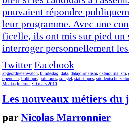
pouvaient répondre publiqueme
leur programme. Avec une conf
ficelle, ils ont mis sur pied un
interroger personnellement les
Twitter
Facebook
abgeordnetenwatch
,
bundestag
,
data
,
datajournalism
,
datajournalism
,
opendata
,
Politique
,
politiques
,
spiegel
,
statistiques
,
süddeutsche zeitu
Medias
Internet
• 9 mars 2010
Les nouveaux métiers du 
par
Nicolas Marronnier