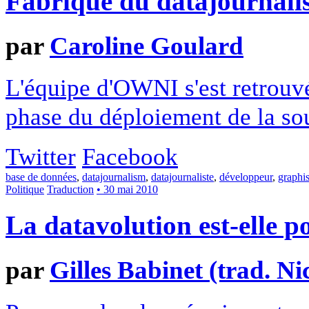
Fabrique du datajournali
par
Caroline Goulard
L'équipe d'OWNI s'est retrouv
phase du déploiement de la so
Twitter
Facebook
base de données
,
datajournalism
,
datajournaliste
,
développeur
,
graphis
Politique
Traduction
• 30 mai 2010
La datavolution est-elle p
par
Gilles Babinet (trad. Ni