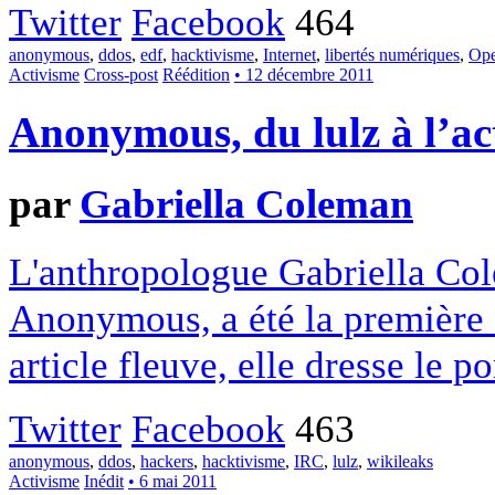
Twitter
Facebook
464
anonymous
,
ddos
,
edf
,
hacktivisme
,
Internet
,
libertés numériques
,
Ope
Activisme
Cross-post
Réédition
• 12 décembre 2011
Anonymous, du lulz à l’act
par
Gabriella Coleman
L'anthropologue Gabriella Col
Anonymous, a été la première 
article fleuve, elle dresse le p
Twitter
Facebook
463
anonymous
,
ddos
,
hackers
,
hacktivisme
,
IRC
,
lulz
,
wikileaks
Activisme
Inédit
• 6 mai 2011