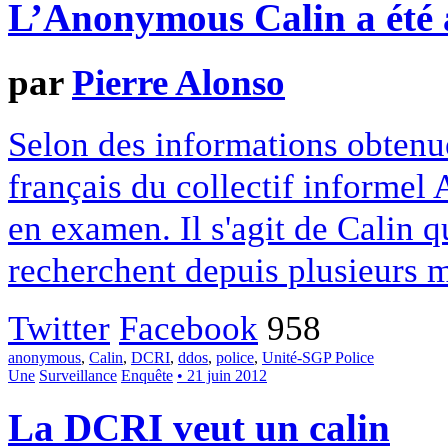
L’Anonymous Calin a été 
par
Pierre Alonso
Selon des informations obtenu
français du collectif informel
en examen. Il s'agit de Calin q
recherchent depuis plusieurs m
Twitter
Facebook
958
anonymous
,
Calin
,
DCRI
,
ddos
,
police
,
Unité-SGP Police
Une
Surveillance
Enquête
• 21 juin 2012
La DCRI veut un calin