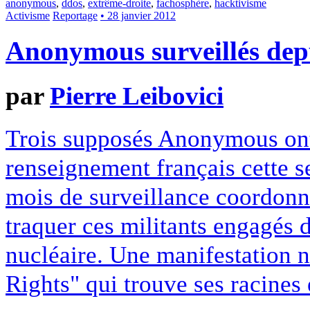
anonymous
,
ddos
,
extrême-droite
,
fachosphère
,
hacktivisme
Activisme
Reportage
• 28 janvier 2012
Anonymous surveillés dep
par
Pierre Leibovici
Trois supposés Anonymous ont é
renseignement français cette 
mois de surveillance coordonné
traquer ces militants engagés 
nucléaire. Une manifestation
Rights" qui trouve ses racines e