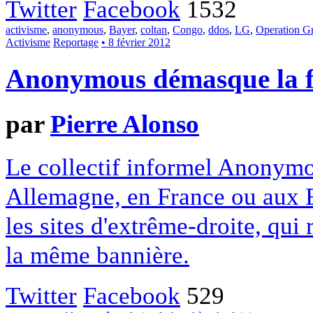
Twitter
Facebook
1532
activisme
,
anonymous
,
Bayer
,
coltan
,
Congo
,
ddos
,
LG
,
Operation Gr
Activisme
Reportage
• 8 février 2012
Anonymous démasque la f
par
Pierre Alonso
Le collectif informel Anonymo
Allemagne, en France ou aux Et
les sites d'extrême-droite, qui
la même bannière.
Twitter
Facebook
529