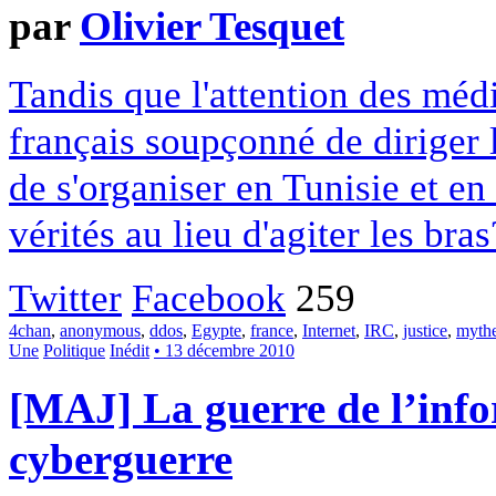
par
Olivier Tesquet
Tandis que l'attention des méd
français soupçonné de diriger
de s'organiser en Tunisie et en
vérités au lieu d'agiter les bras
Twitter
Facebook
259
4chan
,
anonymous
,
ddos
,
Egypte
,
france
,
Internet
,
IRC
,
justice
,
myth
Une
Politique
Inédit
• 13 décembre 2010
[MAJ] La guerre de l’info
cyberguerre