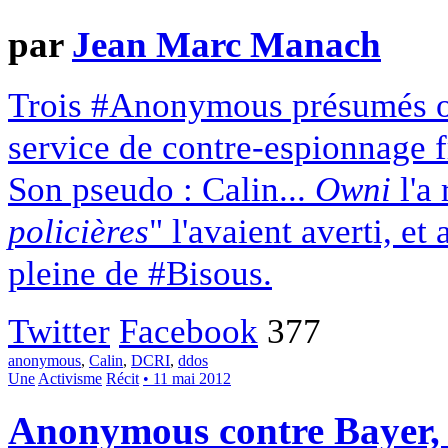
par
Jean Marc Manach
Trois #Anonymous présumés on
service de contre-espionnage 
Son pseudo : Calin...
Owni
l'a 
policières
" l'avaient averti, et
pleine de #Bisous.
Twitter
Facebook
377
anonymous
,
Calin
,
DCRI
,
ddos
Une
Activisme
Récit
• 11 mai 2012
Anonymous contre Bayer,