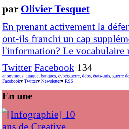
par
Olivier Tesquet
En prenant activement la déf
ont-ils franchi un cap supplém
l'information? Le vocabulaire m
Twitter
Facebook
134
anonymous
,
attaque
,
banques
,
cyberguerre
,
ddos
,
états-unis
,
guerre de
Facebook
♥
Twitter
♥
Newsletter
♥
RSS
En une