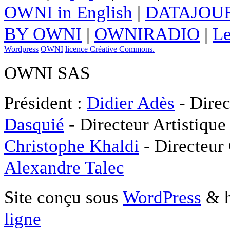
OWNI in English
|
DATAJOUR
BY OWNI
|
OWNIRADIO
|
Le
Wordpress
OWNI
licence Créative Commons.
OWNI SAS
Président :
Didier Adès
- Direc
Dasquié
- Directeur Artistique
Christophe Khaldi
- Directeur
Alexandre Talec
Site conçu sous
WordPress
& h
ligne