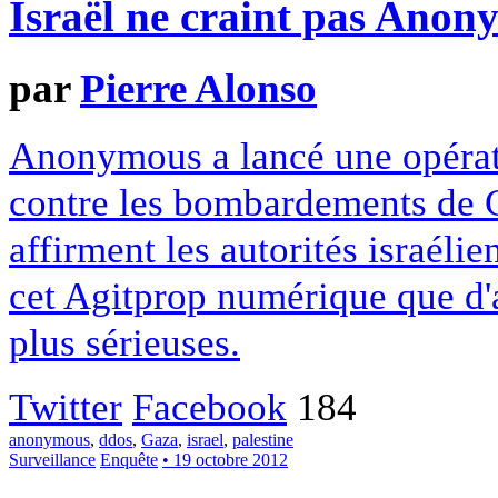
Israël ne craint pas Ano
par
Pierre Alonso
Anonymous a lancé une opérati
contre les bombardements de G
affirment les autorités israéli
cet Agitprop numérique que d'
plus sérieuses.
Twitter
Facebook
184
anonymous
,
ddos
,
Gaza
,
israel
,
palestine
Surveillance
Enquête
• 19 octobre 2012