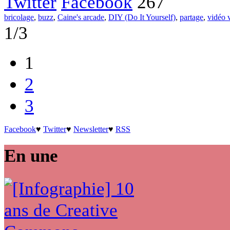
Twitter
Facebook
267
bricolage
,
buzz
,
Caine's arcade
,
DIY (Do It Yourself)
,
partage
,
vidéo v
1/3
1
2
3
Facebook
♥
Twitter
♥
Newsletter
♥
RSS
En une