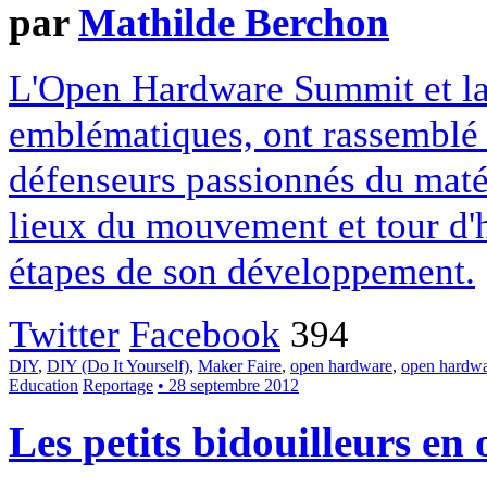
par
Mathilde Berchon
L'Open Hardware Summit et la
emblématiques, ont rassemblé 
défenseurs passionnés du matér
lieux du mouvement et tour d'
étapes de son développement.
Twitter
Facebook
394
DIY
,
DIY (Do It Yourself)
,
Maker Faire
,
open hardware
,
open hardw
Education
Reportage
• 28 septembre 2012
Les petits bidouilleurs en