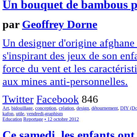
Un bouquet de bambous po
par
Geoffrey Dorne
Un designer d'origine afghane 
s'inspirant des jeux de son enf
force du vent et les caractéris
aux mines anti-personnelles.
Twitter
Facebook
846
Art
,
bidouillage
,
conception
,
création
,
design
,
détournement
,
DIY (Do 
kafon
,
utile
,
vendredi-graphism
Education
Reportage
• 12 octobre 2012
Ce samedi, les enfants ont