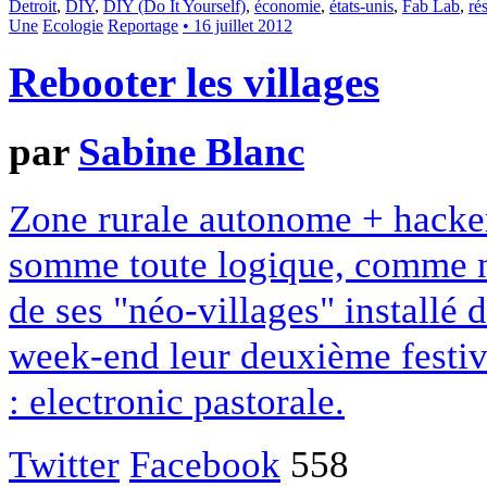
Detroit
,
DIY
,
DIY (Do It Yourself)
,
économie
,
états-unis
,
Fab Lab
,
ré
Une
Ecologie
Reportage
• 16 juillet 2012
Rebooter les villages
par
Sabine Blanc
Zone rurale autonome + hacke
somme toute logique, comme no
de ses "néo-villages" installé d
week-end leur deuxième festiva
: electronic pastorale.
Twitter
Facebook
558