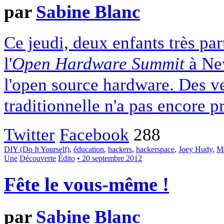
par
Sabine Blanc
Ce jeudi, deux enfants très pa
l'
Open Hardware Summit
à New
l'open source hardware. Des ve
traditionnelle n'a pas encore p
Twitter
Facebook
288
DIY (Do It Yourself)
,
éducation
,
hackers
,
hackerspace
,
Joey Hudy
,
M
Une
Découverte
Édito
• 20 septembre 2012
Fête le vous-même !
par
Sabine Blanc