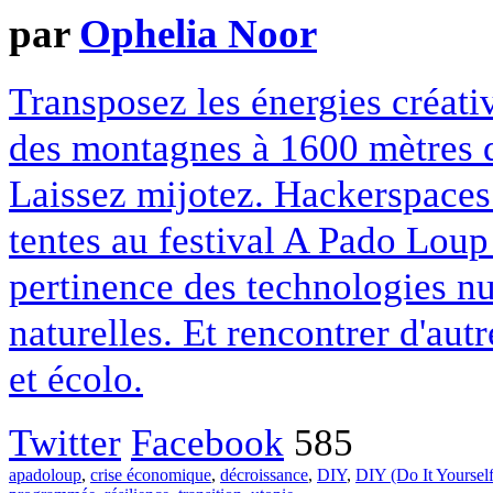
par
Ophelia Noor
Transposez les énergies créati
des montagnes à 1600 mètres d'a
Laissez mijotez. Hackerspaces 
tentes au festival A Pado Loup 
pertinence des technologies n
naturelles. Et rencontrer d'autr
et écolo.
Twitter
Facebook
585
apadoloup
,
crise économique
,
décroissance
,
DIY
,
DIY (Do It Yourself