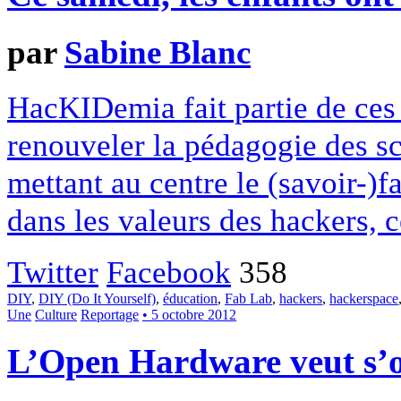
par
Sabine Blanc
HacKIDemia fait partie de ces 
renouveler la pédagogie des sc
mettant au centre le (savoir-)fa
dans les valeurs des hackers, c
Twitter
Facebook
358
DIY
,
DIY (Do It Yourself)
,
éducation
,
Fab Lab
,
hackers
,
hackerspace
Une
Culture
Reportage
• 5 octobre 2012
L’Open Hardware veut s’o