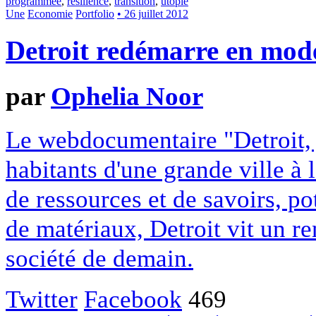
programmée
,
résilience
,
transition
,
utopie
Une
Economie
Portfolio
• 26 juillet 2012
Detroit redémarre en mo
par
Ophelia Noor
Le webdocumentaire "Detroit, j
habitants d'une grande ville à 
de ressources et de savoirs, p
de matériaux, Detroit vit un r
société de demain.
Twitter
Facebook
469