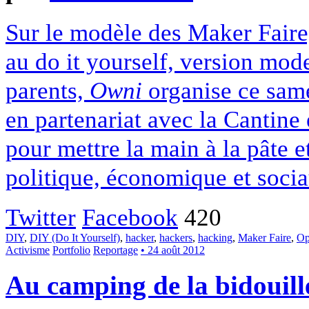
Sur le modèle des Maker Faire
au do it yourself, version mod
parents,
Owni
organise ce sam
en partenariat avec la Cantine
pour mettre la main à la pâte e
politique, économique et socia
Twitter
Facebook
420
DIY
,
DIY (Do It Yourself)
,
hacker
,
hackers
,
hacking
,
Maker Faire
,
Op
Activisme
Portfolio
Reportage
• 24 août 2012
Au camping de la bidouill