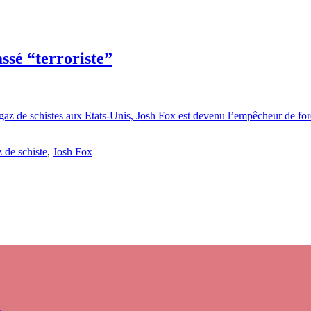
assé “terroriste”
 gaz de schistes aux Etats-Unis, Josh Fox est devenu l’empêcheur de for
 de schiste
,
Josh Fox
s