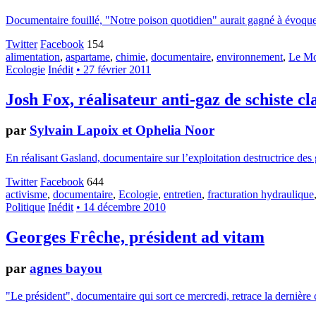
Documentaire fouillé, "Notre poison quotidien" aurait gagné à évoquer au
Twitter
Facebook
154
alimentation
,
aspartame
,
chimie
,
documentaire
,
environnement
,
Le Mo
Ecologie
Inédit
• 27 février 2011
Josh Fox, réalisateur anti-gaz de schiste cl
par
Sylvain Lapoix et Ophelia Noor
En réalisant Gasland, documentaire sur l’exploitation destructrice des
Twitter
Facebook
644
activisme
,
documentaire
,
Ecologie
,
entretien
,
fracturation hydraulique
Politique
Inédit
• 14 décembre 2010
Georges Frêche, président ad vitam
par
agnes bayou
"Le président", documentaire qui sort ce mercredi, retrace la derniè