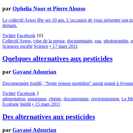
par
Ophelia Noor et Pierre Alonso
Le collectif Argos fête ses 10 ans. L'occasion de vous présenter son tra
demain.
Twitter
Facebook
101
Collectif Argos
,
crise de la presse
,
documentaire
,
eau
,
photographie
,
p
Sciences société
Science
• 17 mars 2011
Quelques alternatives aux pesticides
par
Gayané Adourian
Documentaire fouillé, "Notre poison quotidien" aurait gagné à évoquer au
Twitter
Facebook
2
alimentation
,
aspartame
,
chimie
,
documentaire
,
environnement
,
Le Mo
Ecologie
Inédit
• 15 mars 2011
Des alternatives aux pesticides
par
Gayané Adourian