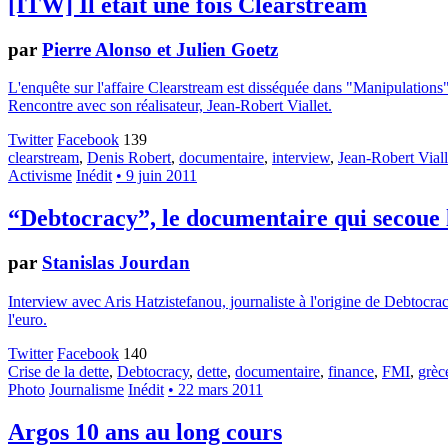
[ITW] Il était une fois Clearstream
par
Pierre Alonso et Julien Goetz
L'enquête sur l'affaire Clearstream est disséquée dans "Manipulations"
Rencontre avec son réalisateur, Jean-Robert Viallet.
Twitter
Facebook
139
clearstream
,
Denis Robert
,
documentaire
,
interview
,
Jean-Robert Viall
Activisme
Inédit
• 9 juin 2011
“Debtocracy”, le documentaire qui secoue
par
Stanislas Jourdan
Interview avec Aris Hatzistefanou, journaliste à l'origine de Debtocr
l'euro.
Twitter
Facebook
140
Crise de la dette
,
Debtocracy
,
dette
,
documentaire
,
finance
,
FMI
,
grèc
Photo
Journalisme
Inédit
• 22 mars 2011
Argos 10 ans au long cours