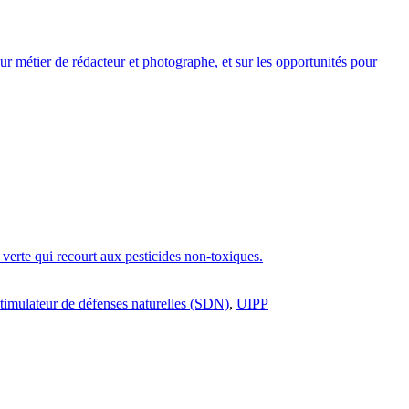
eur métier de rédacteur et photographe, et sur les opportunités pour
e verte qui recourt aux pesticides non-toxiques.
stimulateur de défenses naturelles (SDN)
,
UIPP