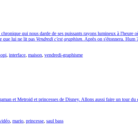
a chronique qui nous darde de ses puissants rayons lumineux à l'heure où 
e que lui ne lit pas
Vendredi c'est graphism
. Après on s'étonnera. Hum 
opi
,
interface
,
maison
,
vendredi-graphisme
man et Metroid et princesses de Disney. Allons aussi faire un tour du
vidéo
,
mario
,
princesse
,
saul bass