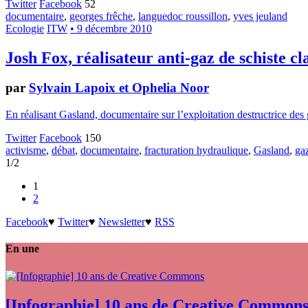
Twitter
Facebook
52
documentaire
,
georges frêche
,
languedoc roussillon
,
yves jeuland
Ecologie
ITW
• 9 décembre 2010
Josh Fox, réalisateur anti-gaz de schiste cl
par
Sylvain Lapoix et Ophelia Noor
En réalisant Gasland, documentaire sur l’exploitation destructrice des
Twitter
Facebook
150
activisme
,
débat
,
documentaire
,
fracturation hydraulique
,
Gasland
,
gaz
1/2
1
2
Facebook
♥
Twitter
♥
Newsletter
♥
RSS
En une
[Infographie] 10 ans de Creative Common