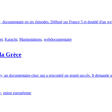
, documentaire en six épisodes. Diffusé sur France 5 et doublé d'un webd
et
,
Karachi
,
Manipulations
,
webdocumentaire
 la Grèce
acy, un documentaire-choc qui a rencontré un grand succès. Il demande u
e
,
union européenne