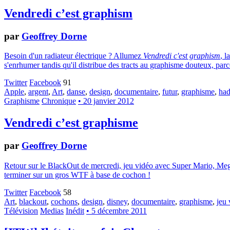
Vendredi c’est graphism
par
Geoffrey Dorne
Besoin d'un radiateur électrique ? Allumez
Vendredi c'est graphism
, l
s'enrhumer tandis qu'il distribue des tracts au graphisme douteux, parc
Twitter
Facebook
91
Apple
,
argent
,
Art
,
danse
,
design
,
documentaire
,
futur
,
graphisme
,
had
Graphisme
Chronique
• 20 janvier 2012
Vendredi c’est graphisme
par
Geoffrey Dorne
Retour sur le BlackOut de mercredi, jeu vidéo avec Super Mario, Mega
terminer sur un gros WTF à base de cochon !
Twitter
Facebook
58
Art
,
blackout
,
cochons
,
design
,
disney
,
documentaire
,
graphisme
,
jeu 
Télévision
Medias
Inédit
• 5 décembre 2011