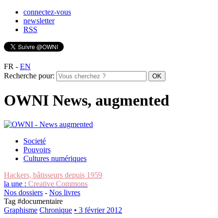
connectez-vous
newsletter
RSS
FR
-
EN
Recherche pour:
OWNI News, augmented
Societé
Pouvoirs
Cultures numériques
Hackers, bâtisseurs depuis 1959
la une :
Creative Commons
Nos dossiers
-
Nos livres
Tag #
documentaire
Graphisme
Chronique
• 3 février 2012