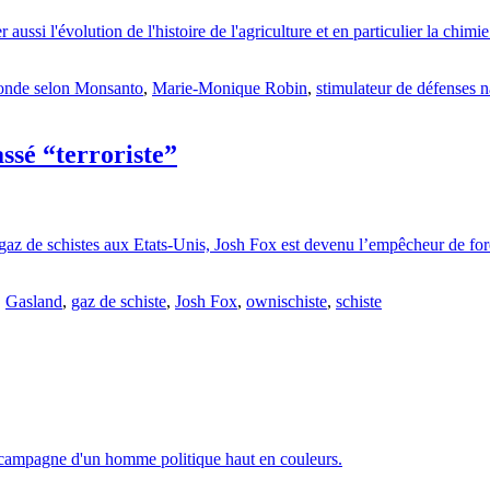
ssi l'évolution de l'histoire de l'agriculture et en particulier la chimi
nde selon Monsanto
,
Marie-Monique Robin
,
stimulateur de défenses 
assé “terroriste”
 gaz de schistes aux Etats-Unis, Josh Fox est devenu l’empêcheur de for
,
Gasland
,
gaz de schiste
,
Josh Fox
,
ownischiste
,
schiste
re campagne d'un homme politique haut en couleurs.