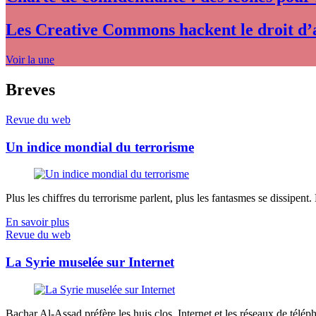
Les Creative Commons hackent le droit d’
Voir la une
Breves
Revue du web
Un indice mondial du terrorisme
Plus les chiffres du terrorisme parlent, plus les fantasmes se dissipent.
En savoir plus
Revue du web
La Syrie muselée sur Internet
Bachar Al-Assad préfère les huis clos. Internet et les réseaux de télép