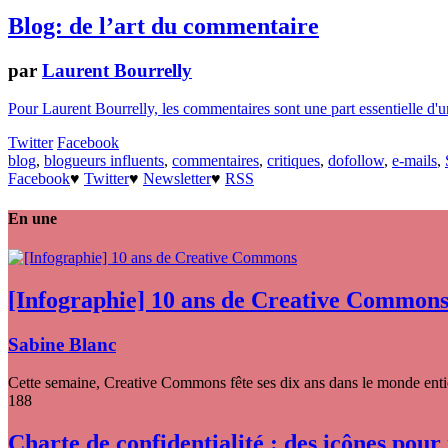
Blog: de l’art du commentaire
par
Laurent Bourrelly
Pour Laurent Bourrelly, les commentaires sont une part essentielle d'un 
Twitter
Facebook
blog
,
blogueurs influents
,
commentaires
,
critiques
,
dofollow
,
e-mails
,
Facebook
♥
Twitter
♥
Newsletter
♥
RSS
En une
[Infographie] 10 ans de Creative Common
Sabine Blanc
Cette semaine, Creative Commons fête ses dix ans dans le monde entier
188
Charte de confidentialité : des icônes pour