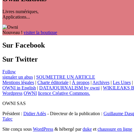
Livres numériques,
Applications...
Nouveau !
visiter la boutique
Sur Facebook
Sur Twitter
Follow
signaler un abus
|
SOUMETTRE UN ARTICLE
Mentions légales
|
Charte éditoriale
|
À propos
|
Archives
|
Les Unes
|
OWNI in English
|
DATAJOURNALISM by owni
|
WIKILEAKS 
Wordpress
OWNI
licence Créative Commons.
OWNI SAS
Président :
Didier Adès
- Directeur de la publication :
Guillaume Dasq
Talec
Site conçu sous
WordPress
& hébergé par
duke
et
chaussure en ligne