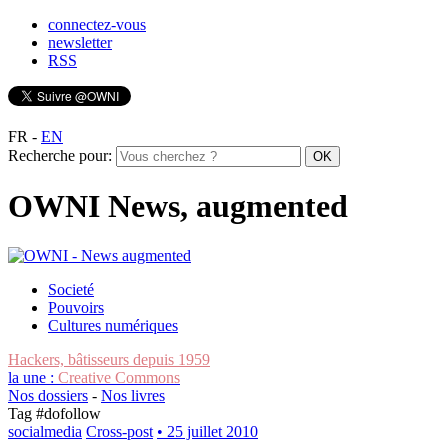
connectez-vous
newsletter
RSS
FR
-
EN
Recherche pour:
OWNI News, augmented
Societé
Pouvoirs
Cultures numériques
Hackers, bâtisseurs depuis 1959
la une :
Creative Commons
Nos dossiers
-
Nos livres
Tag #
dofollow
socialmedia
Cross-post
• 25 juillet 2010