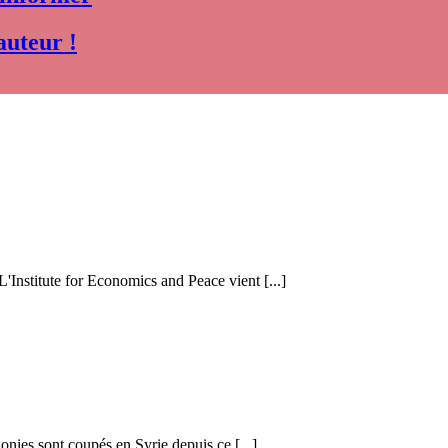
auteur !
 L'Institute for Economics and Peace vient [...]
honies sont coupés en Syrie depuis ce [...]