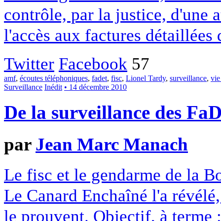
contrôle, par la justice, d'une 
l'accès aux factures détaillées 
Twitter
Facebook
57
amf
,
écoutes téléphoniques
,
fadet
,
fisc
,
Lionel Tardy
,
surveillance
,
vie
Surveillance
Inédit
• 14 décembre 2010
De la surveillance des FaDe
par
Jean Marc Manach
Le fisc et le gendarme de la Bo
Le Canard Enchaîné l'a révélé
le prouvent. Objectif, à terme 