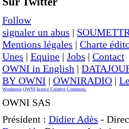
Sur Twitter
Follow
signaler un abus
|
SOUMETTR
Mentions légales
|
Charte édito
Unes
|
Equipe
|
Jobs
|
Contact
OWNI in English
|
DATAJOUR
BY OWNI
|
OWNIRADIO
|
Le
Wordpress
OWNI
licence Créative Commons.
OWNI SAS
Président :
Didier Adès
- Direc