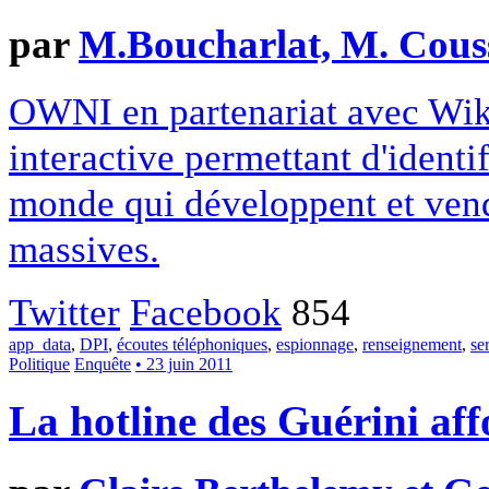
par
M.Boucharlat, M. Couss
OWNI en partenariat avec Wiki
interactive permettant d'identif
monde qui développent et vend
massives.
Twitter
Facebook
854
app_data
,
DPI
,
écoutes téléphoniques
,
espionnage
,
renseignement
,
se
Politique
Enquête
• 23 juin 2011
La hotline des Guérini aff