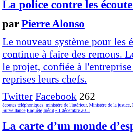
La police contre les écoute
par
Pierre Alonso
Le nouveau système pour les éc
continue à faire des remous. L
le projet, confiée à l'entreprise
reprises leurs chefs.
Twitter
Facebook
262
écoutes téléphoniques
,
ministère de l'intérieur
,
Ministère de la justice
,
Surveillance
Enquête
Inédit
• 1 décembre 2011
La carte d’un monde d’es