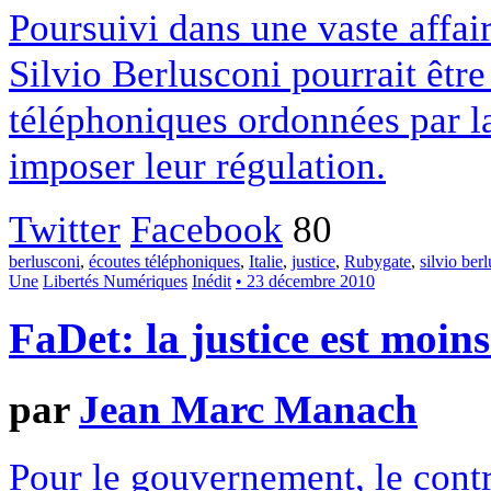
Poursuivi dans une vaste affa
Silvio Berlusconi pourrait êtr
téléphoniques ordonnées par la 
imposer leur régulation.
Twitter
Facebook
80
berlusconi
,
écoutes téléphoniques
,
Italie
,
justice
,
Rubygate
,
silvio ber
Une
Libertés Numériques
Inédit
• 23 décembre 2010
FaDet: la justice est moins
par
Jean Marc Manach
Pour le gouvernement, le contrô