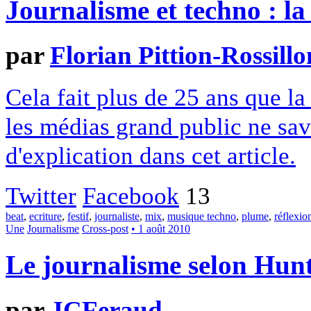
Journalisme et techno : la 
par
Florian Pittion-Rossillo
Cela fait plus de 25 ans que la
les médias grand public ne sav
d'explication dans cet article.
Twitter
Facebook
13
beat
,
ecriture
,
festif
,
journaliste
,
mix
,
musique techno
,
plume
,
réflexio
Une
Journalisme
Cross-post
• 1 août 2010
Le journalisme selon Hun
par
JCFeraud