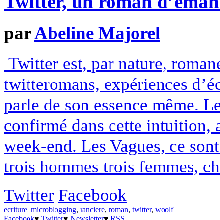
Twitter, un roman d’émanc
par
Abeline Majorel
Twitter est, par nature, romane
twitteromans, expériences d’éc
parle de son essence même. Le
confirmé dans cette intuition, 
week-end. Les Vagues, ce sont
trois hommes trois femmes, cha
Twitter
Facebook
ecriture
,
microblogging
,
ranciere
,
roman
,
twitter
,
woolf
Facebook
♥
Twitter
♥
Newsletter
♥
RSS