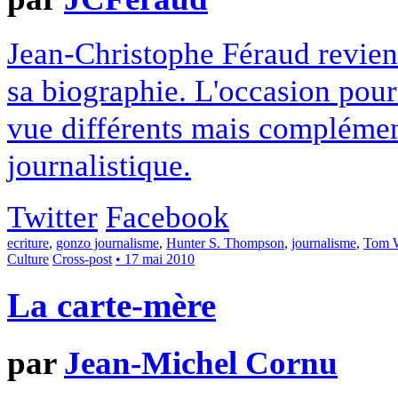
Jean-Christophe Féraud revient 
sa biographie. L'occasion pou
vue différents mais complément
journalistique.
Twitter
Facebook
ecriture
,
gonzo journalisme
,
Hunter S. Thompson
,
journalisme
,
Tom 
Culture
Cross-post
• 17 mai 2010
La carte-mère
par
Jean-Michel Cornu