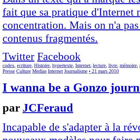
fait que sa pratique d'Internet
concentration. Mais on n'a pas 
contenus fragmentés.
Twitter
Facebook
codex
,
ecriture
,
Histoire
,
hypertexte
,
Internet
,
lecture
,
livre
,
mémoire
,
Presse
Culture
Medias
Internet
Journalisme
• 21 mars 2010
I wanna be a Gonzo journa
par
JCFeraud
Incapable de s'adapter à la rév
nouveaux modèles pour faire 