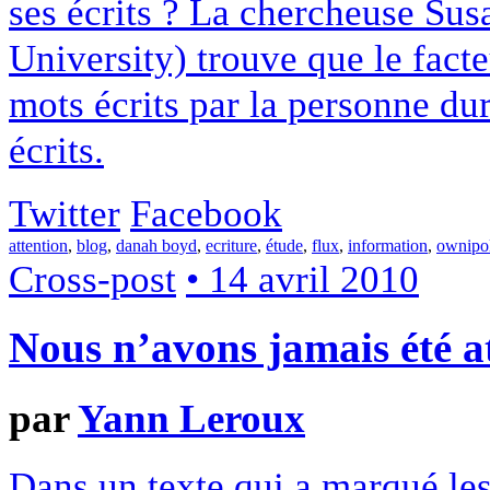
ses écrits ? La chercheuse Su
University) trouve que le fact
mots écrits par la personne dur
écrits.
Twitter
Facebook
attention
,
blog
,
danah boyd
,
ecriture
,
étude
,
flux
,
information
,
ownipol
Cross-post
• 14 avril 2010
Nous n’avons jamais été at
par
Yann Leroux
Dans un texte qui a marqué les 