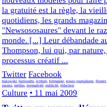
la gratuité est la règle, la vie
quotidiens, les grands magazi
"Newsososaures" devant le raz
monde. [...] Leur débandade aur
Thompson, lui qui, par nature,
processus créatif ...
Twitter
Facebook
bukowski
,
burroughs
,
ecriture
,
formatage
,
gonzo journalisme
,
Hunter
parano
,
médias
,
normativité
,
publicité
,
rédaction
Culture
• 11 mai 2009