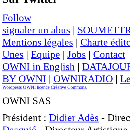
Follow
signaler un abus
|
SOUMETTR
Mentions légales
|
Charte édito
Unes
|
Equipe
|
Jobs
|
Contact
OWNI in English
|
DATAJOUR
BY OWNI
|
OWNIRADIO
|
Le
Wordpress
OWNI
licence Créative Commons.
OWNI SAS
Président :
Didier Adès
- Direc
Dasquié
- Directeur Artistique