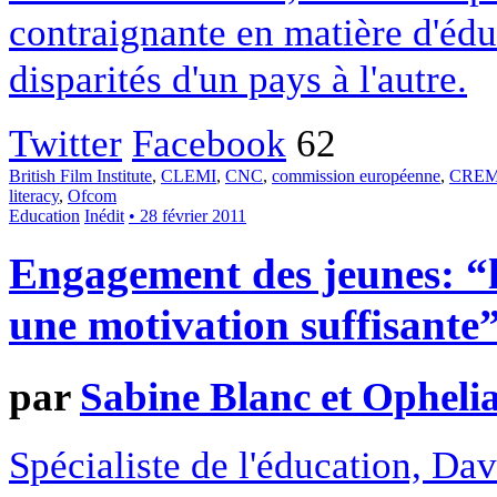
contraignante en matière d'édu
disparités d'un pays à l'autre.
Twitter
Facebook
62
British Film Institute
,
CLEMI
,
CNC
,
commission européenne
,
CREM
literacy
,
Ofcom
Education
Inédit
• 28 février 2011
Engagement des jeunes: “la
une motivation suffisante
par
Sabine Blanc et Opheli
Spécialiste de l'éducation, Da