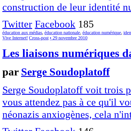
construction de leur identité 
Twitter
Facebook
185
éducation aux médias
,
éducation nationale
,
éducation numérique
,
iden
Vive Internet!
Cross-post
• 29 novembre 2010
Les liaisons numériques d
par
Serge Soudoplatoff
Serge Soudoplatoff voit trois p
vous attendez pas à ce qu'il vo
néonazis anxiogènes, cela n'i