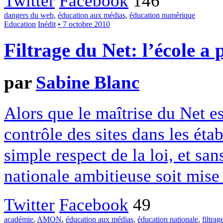
Twitter
Facebook
146
dangers du web
,
éducation aux médias
,
éducation numérique
Education
Inédit
• 7 octobre 2010
Filtrage du Net: l’école a 
par
Sabine Blanc
Alors que le maîtrise du Net es
contrôle des sites dans les éta
simple respect de la loi, et sa
nationale ambitieuse soit mise
Twitter
Facebook
49
académie
,
AMON
,
éducation aux médias
,
éducation nationale
,
filtrag