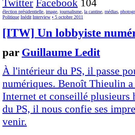
Twitter
Facebook
104
élection présidentielle
,
image
,
journalisme
,
la cantine
,
médias
,
photogr
Politique
Inédit
Interview
• 5 octobre 2011
[ITW] Un lobbyiste numé
par
Guillaume Ledit
À l'intérieur du PS, il passe p
numériques. Benoît Thieulin a
Internet et conseillé plusieurs
du PS, il nous confie ses impre
venir.