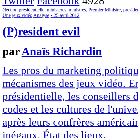
Twitter
Facebook
4928
élection présidentielle
,
ministères
,
ministres
,
Premier Ministre
,
presiden
Une
jeux vidéo
Analyse
• 25 avril 2012
(P)resident evil
par
Anaïs Richardin
Les pros du marketing politiqu
mécanismes des jeux vidéo. En 
présidentielle, les conseillers 
codes et les cultures de l'uni
après leurs confrères américain
inégaux. État des lieux.