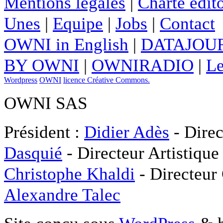
Mentions légales
|
Charte édito
Unes
|
Equipe
|
Jobs
|
Contact
OWNI in English
|
DATAJOUR
BY OWNI
|
OWNIRADIO
|
Le
Wordpress
OWNI
licence Créative Commons.
OWNI SAS
Président :
Didier Adès
- Direc
Dasquié
- Directeur Artistique
Christophe Khaldi
- Directeur
Alexandre Talec