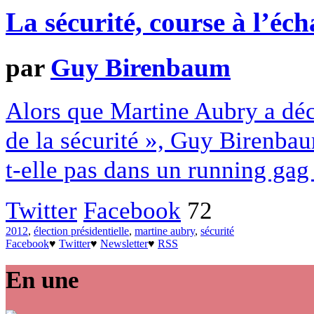
La sécurité, course à l’éch
par
Guy Birenbaum
Alors que Martine Aubry a décl
de la sécurité », Guy Birenbau
t-elle pas dans un running gag
Twitter
Facebook
72
2012
,
élection présidentielle
,
martine aubry
,
sécurité
Facebook
♥
Twitter
♥
Newsletter
♥
RSS
En une