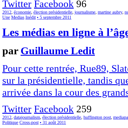
Twitter
Facebook
96
2012
,
économie
,
élection présidentielle
,
journalisme
,
martine aubry
,
n
Une
Medias
Inédit
• 5 septembre 2011
Les médias en ligne à l’âg
par
Guillaume Ledit
Pour cette rentrée, Rue89, Slat
sur la présidentielle, tandis q
arrivée dans la cour des grands
Twitter
Facebook
259
2012
,
datajournalism
,
élection présidentielle
,
huffington post
,
mediapa
Politique
Cross-post
• 31 août 2011