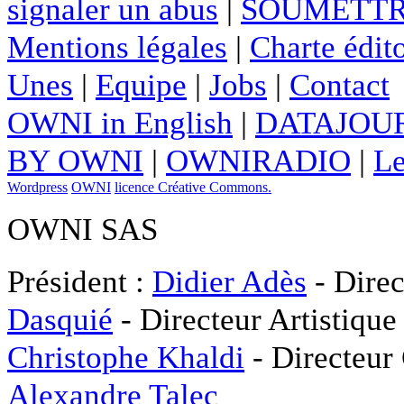
signaler un abus
|
SOUMETTR
Mentions légales
|
Charte édito
Unes
|
Equipe
|
Jobs
|
Contact
OWNI in English
|
DATAJOUR
BY OWNI
|
OWNIRADIO
|
Le
Wordpress
OWNI
licence Créative Commons.
OWNI SAS
Président :
Didier Adès
- Direc
Dasquié
- Directeur Artistique
Christophe Khaldi
- Directeur
Alexandre Talec