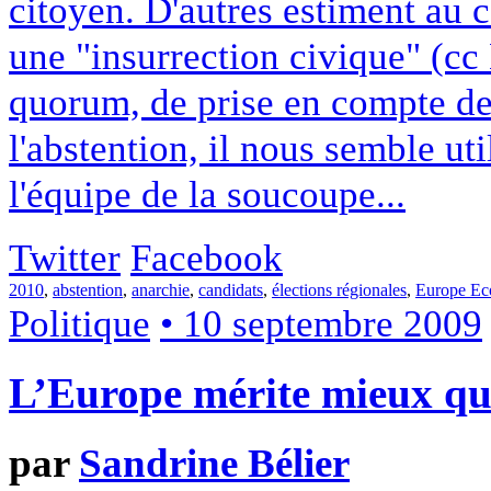
citoyen. D'autres estiment au c
une "insurrection civique" (cc
quorum, de prise en compte de
l'abstention, il nous semble uti
l'équipe de la soucoupe...
Twitter
Facebook
2010
,
abstention
,
anarchie
,
candidats
,
élections régionales
,
Europe Ec
Politique
• 10 septembre 2009
L’Europe mérite mieux qu
par
Sandrine Bélier