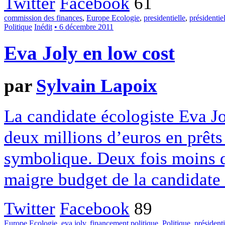
Twitter
Facebook
61
commission des finances
,
Europe Ecologie
,
presidentielle
,
présidentie
Politique
Inédit
• 6 décembre 2011
Eva Joly en low cost
par
Sylvain Lapoix
La candidate écologiste Eva Jo
deux millions d’euros en prêts
symbolique. Deux fois moins 
maigre budget de la candidate 
Twitter
Facebook
89
Europe Ecologie
,
eva joly
,
financement politique
,
Politique
,
président