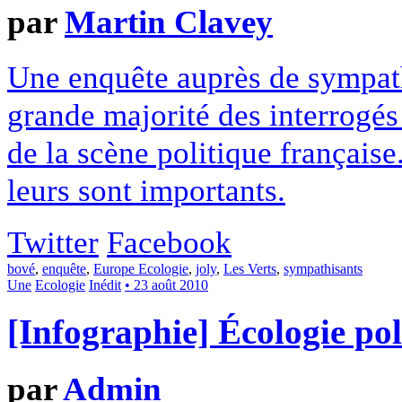
par
Martin Clavey
Une enquête auprès de sympath
grande majorité des interrogé
de la scène politique française
leurs sont importants.
Twitter
Facebook
bové
,
enquête
,
Europe Ecologie
,
joly
,
Les Verts
,
sympathisants
Une
Ecologie
Inédit
• 23 août 2010
[Infographie] Écologie pol
par
Admin