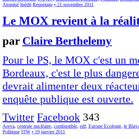
Atomisé
Inédit
Reportage
• 21 novembre 2011
Le MOX revient à la réali
par
Claire Berthelemy
Pour le PS, le MOX c'est un m
Bordeaux, c'est le plus danger
devrait alimenter deux réacteu
enquête publique est ouverte.
Twitter
Facebook
343
Areva
,
centrale nucléaire
,
combustible
,
edf
,
Europe Ecologie
,
le Blay
Politique
ITW
• 19 janvier 2011