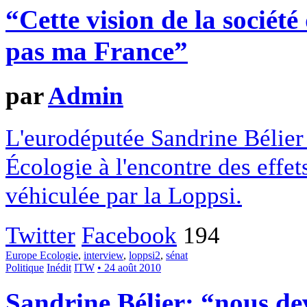
“Cette vision de la société
pas ma France”
par
Admin
L'eurodéputée Sandrine Bélier
Écologie à l'encontre des effets
véhiculée par la Loppsi.
Twitter
Facebook
194
Europe Ecologie
,
interview
,
loppsi2
,
sénat
Politique
Inédit
ITW
• 24 août 2010
Sandrine Bélier: “nous de