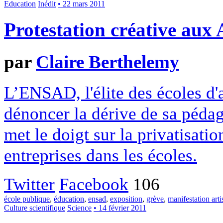
Education
Inédit
• 22 mars 2011
Protestation créative aux 
par
Claire Berthelemy
L’ENSAD, l'élite des écoles d'
dénoncer la dérive de sa pédago
met le doigt sur la privatisati
entreprises dans les écoles.
Twitter
Facebook
106
école publique
,
éducation
,
ensad
,
exposition
,
grève
,
manifestation arti
Culture scientifique
Science
• 14 février 2011