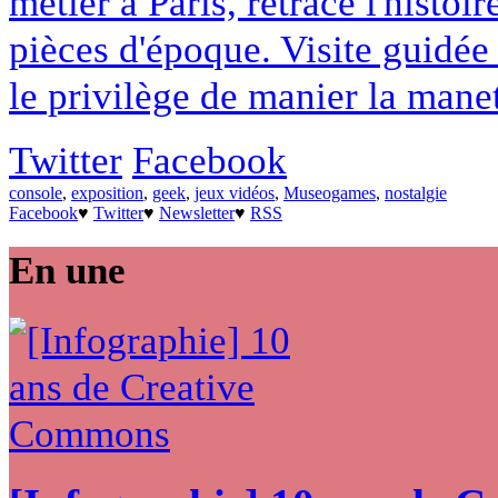
métier à Paris, retrace l'histo
pièces d'époque. Visite guidé
le privilège de manier la mane
Twitter
Facebook
console
,
exposition
,
geek
,
jeux vidéos
,
Museogames
,
nostalgie
Facebook
♥
Twitter
♥
Newsletter
♥
RSS
En une