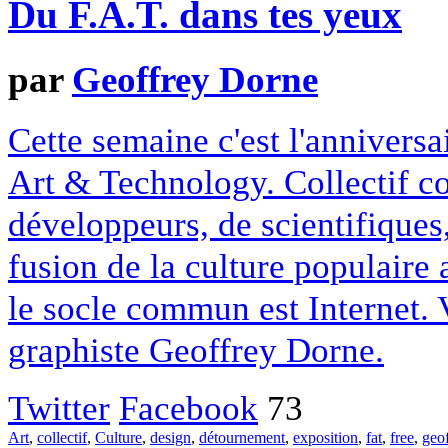
Du F.A.T. dans tes yeux
par
Geoffrey Dorne
Cette semaine c'est l'anniversa
Art & Technology. Collectif co
développeurs, de scientifiques,
fusion de la culture populaire
le socle commun est Internet. 
graphiste Geoffrey Dorne.
Twitter
Facebook
73
Art
,
collectif
,
Culture
,
design
,
détournement
,
exposition
,
fat
,
free
,
geo