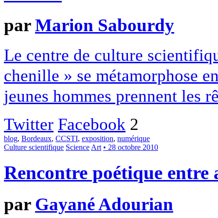
par
Marion Sabourdy
Le centre de culture scientifi
chenille » se métamorphose en
jeunes hommes prennent les rêne
Twitter
Facebook
2
blog
,
Bordeaux
,
CCSTI
,
exposition
,
numérique
Culture scientifique
Science
Art
• 28 octobre 2010
Rencontre poétique entre a
par
Gayané Adourian