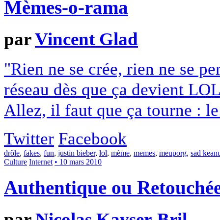
Mèmes-o-rama
par
Vincent Glad
"Rien ne se crée, rien ne se per
réseau dès que ça devient LO
Allez, il faut que ça tourne : 
Twitter
Facebook
drôle
,
fakes
,
fun
,
justin bieber
,
lol
,
mème
,
memes
,
meuporg
,
sad kean
Culture
Internet
• 10 mars 2010
Authentique ou Retouchée
par
Nicolas Kayser-Bril