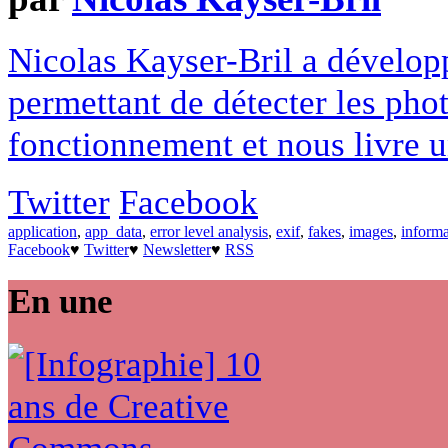
Nicolas Kayser-Bril a dévelop
permettant de détecter les phot
fonctionnement et nous livre u
Twitter
Facebook
application
,
app_data
,
error level analysis
,
exif
,
fakes
,
images
,
informa
Facebook
♥
Twitter
♥
Newsletter
♥
RSS
En une