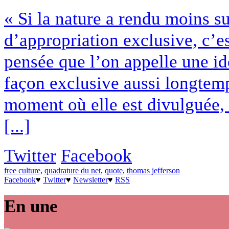
« Si la nature a rendu moins s
d’appropriation exclusive, c’es
pensée que l’on appelle une id
façon exclusive aussi longtemp
moment où elle est divulguée, 
[...]
Twitter
Facebook
free culture
,
quadrature du net
,
quote
,
thomas jefferson
Facebook
♥
Twitter
♥
Newsletter
♥
RSS
En une