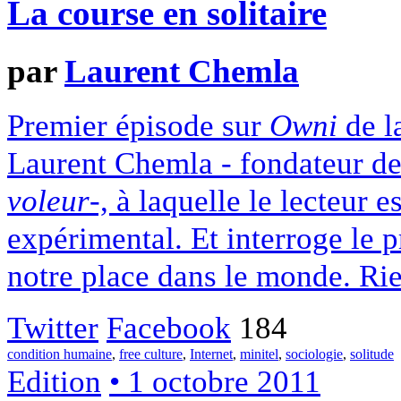
La course en solitaire
par
Laurent Chemla
Premier épisode sur
Owni
de l
Laurent Chemla - fondateur de
voleur
-, à laquelle le lecteur es
expérimental. Et interroge le p
notre place dans le monde. Rie
Twitter
Facebook
184
condition humaine
,
free culture
,
Internet
,
minitel
,
sociologie
,
solitude
Edition
• 1 octobre 2011