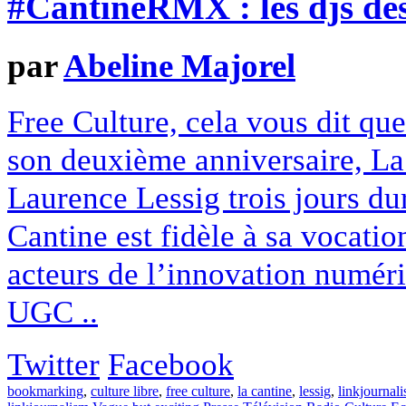
#CantineRMX : les djs des
par
Abeline Majorel
Free Culture, cela vous dit que
son deuxième anniversaire, La
Laurence Lessig trois jours dur
Cantine est fidèle à sa vocatio
acteurs de l’innovation numéri
UGC ..
Twitter
Facebook
bookmarking
,
culture libre
,
free culture
,
la cantine
,
lessig
,
linkjournal