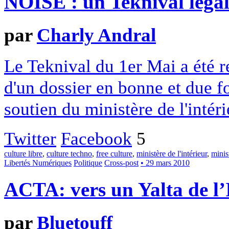
NOISE : un Teknival légal
par
Charly Andral
Le Teknival du 1er Mai a été re
d'un dossier en bonne et due f
soutien du ministère de l'intéri
Twitter
Facebook
5
culture libre
,
culture techno
,
free culture
,
ministère de l'intérieur
,
minis
Libertés Numériques
Politique
Cross-post
• 29 mars 2010
ACTA: vers un Yalta de l’
par
Bluetouff