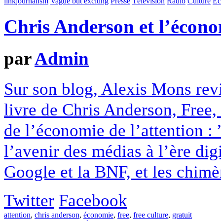
linkjournalism
Vague but exciting
Presse
Télévision
Radio
Culture
Ec
Chris Anderson et l’écono
par
Admin
Sur son blog, Alexis Mons revi
livre de Chris Anderson, Free, 
de l’économie de l’attention : 
l’avenir des médias à l’ère dig
Google et la BNF, et les chimèr
Twitter
Facebook
attention
,
chris anderson
,
économie
,
free
,
free culture
,
gratuit