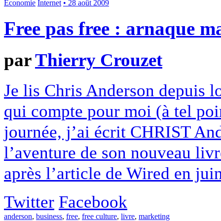
Economie
Internet
• 28 août 2009
Free pas free : arnaque m
par
Thierry Crouzet
Je lis Chris Anderson depuis lo
qui compte pour moi (à tel poi
journée, j’ai écrit CHRIST And
l’aventure de son nouveau livre
après l’article de Wired en juin
Twitter
Facebook
anderson
,
business
,
free
,
free culture
,
livre
,
marketing