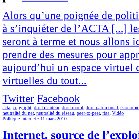
Alors qu’une poignée de polit
à s’inquiéter de l’ACTA [...] l
seront à terme et nous allons 
prendre des mesures pour appr
aujourd’hui un espace virtuel d
virtuelles du tout...
Twitter
Facebook
acta
,
copyright
,
droit d'auteur
,
droit moral
,
droit patrimonial
,
économi
neutralité du net
,
neutralité du réseau
,
peer-to-peer
,
riaa
,
Vidéo
Politique
Internet
• 11 mars 2010
Internet, source de l’explo