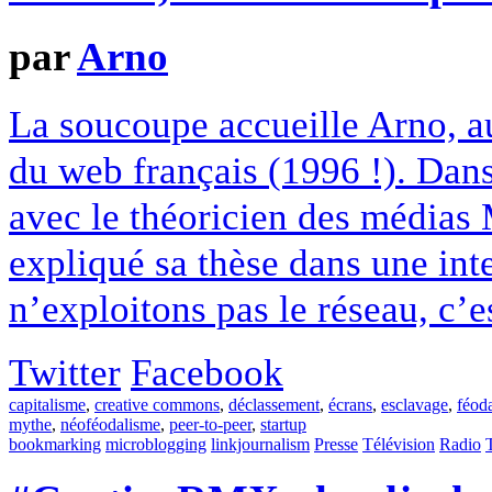
par
Arno
La soucoupe accueille Arno, au
du web français (1996 !). Dans
avec le théoricien des médias 
expliqué sa thèse dans une int
n’exploitons pas le réseau, c’e
Twitter
Facebook
capitalisme
,
creative commons
,
déclassement
,
écrans
,
esclavage
,
féod
mythe
,
néoféodalisme
,
peer-to-peer
,
startup
bookmarking
microblogging
linkjournalism
Presse
Télévision
Radio