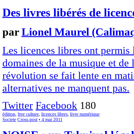
Des livres libérés de licenc
par
Lionel Maurel (Calima
Les licences libres ont permis
domaines de la musique et de 
révolution se fait lente en mati
alternatives ne manquent pas.
Twitter
Facebook
180
édition
,
free culture
,
licences libres
,
livre numérique
Societe
Cross-post
• 4 mai 2011