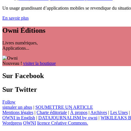
Un usage grandissant d’applications mobiles se revendique du situatio
En savoir plus
Owni
Éditions
Livres numériques,
Applications...
Nouveau !
visiter la boutique
Sur Facebook
Sur Twitter
Follow
signaler un abus
|
SOUMETTRE UN ARTICLE
Mentions légales
|
Charte éditoriale
|
À propos
|
Archives
|
Les Unes
|
OWNI in English
|
DATAJOURNALISM by owni
|
WIKILEAKS 
Wordpress
OWNI
licence Créative Commons.