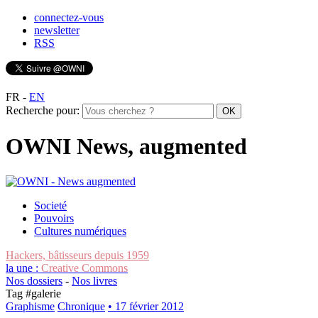
connectez-vous
newsletter
RSS
FR
-
EN
Recherche pour:
OWNI News, augmented
Societé
Pouvoirs
Cultures numériques
Hackers, bâtisseurs depuis 1959
la une :
Creative Commons
Nos dossiers
-
Nos livres
Tag #
galerie
Graphisme
Chronique
• 17 février 2012