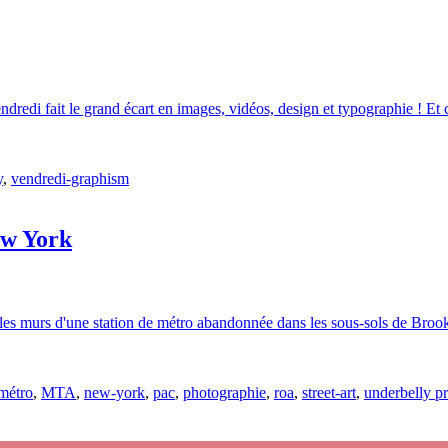
ndredi fait le grand écart en images, vidéos, design et typographie !
y
,
vendredi-graphism
ew York
les murs d'une station de métro abandonnée dans les sous-sols de Brookl
métro
,
MTA
,
new-york
,
pac
,
photographie
,
roa
,
street-art
,
underbelly pr