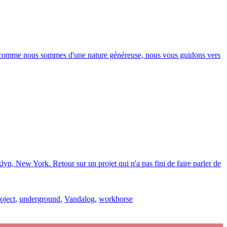
 Et comme nous sommes d'une nature généreuse, nous vous guidons vers
yn, New York. Retour sur un projet qui n'a pas fini de faire parler de
oject
,
underground
,
Vandalog
,
workhorse