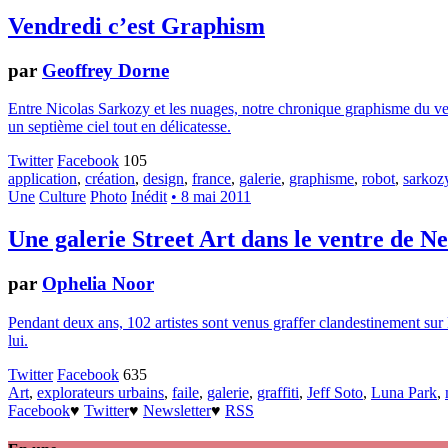
Vendredi c’est Graphism
par
Geoffrey Dorne
Entre Nicolas Sarkozy et les nuages, notre chronique graphisme du ve
un septième ciel tout en délicatesse.
Twitter
Facebook
105
application
,
création
,
design
,
france
,
galerie
,
graphisme
,
robot
,
sarkoz
Une
Culture
Photo
Inédit
• 8 mai 2011
Une galerie Street Art dans le ventre de N
par
Ophelia Noor
Pendant deux ans, 102 artistes sont venus graffer clandestinement sur 
lui.
Twitter
Facebook
635
Art
,
explorateurs urbains
,
faile
,
galerie
,
graffiti
,
Jeff Soto
,
Luna Park
,
Facebook
♥
Twitter
♥
Newsletter
♥
RSS