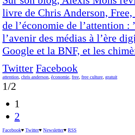
Sur son blog, Alexis Mons revi
livre de Chris Anderson, Free, 
de l’économie de l’attention : 
l’avenir des médias à l’ère dig
Google et la BNF, et les chimèr
Twitter
Facebook
attention
,
chris anderson
,
économie
,
free
,
free culture
,
gratuit
1/2
1
2
Facebook
♥
Twitter
♥
Newsletter
♥
RSS