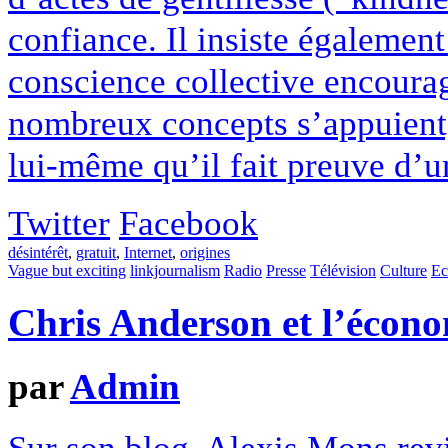
confiance. Il insiste égalemen
conscience collective encouragé
nombreux concepts s’appuient
lui-même qu’il fait preuve d’un
Twitter
Facebook
désintérêt
,
gratuit
,
Internet
,
origines
Vague but exciting
linkjournalism
Radio
Presse
Télévision
Culture
Ec
Chris Anderson et l’écono
par
Admin