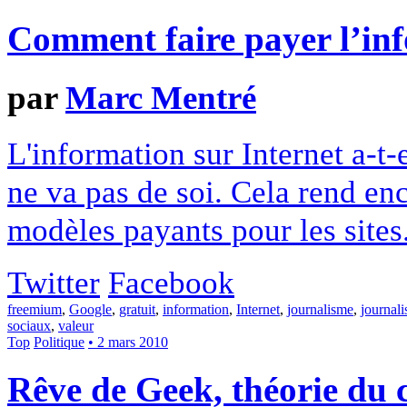
Comment faire payer l’in
par
Marc Mentré
L'information sur Internet a-t
ne va pas de soi. Cela rend enc
modèles payants pour les sites
Twitter
Facebook
freemium
,
Google
,
gratuit
,
information
,
Internet
,
journalisme
,
journali
sociaux
,
valeur
Top
Politique
• 2 mars 2010
Rêve de Geek, théorie du c