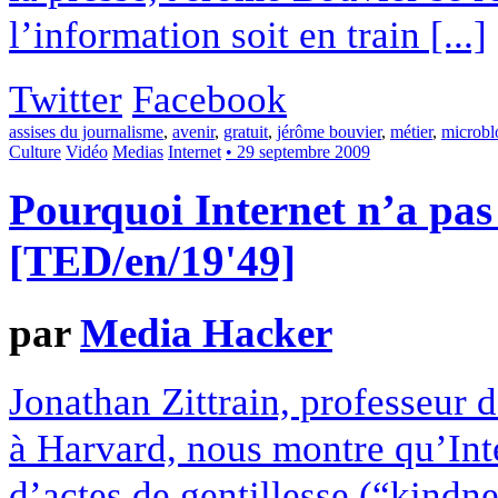
l’information soit en train [...]
Twitter
Facebook
assises du journalisme
,
avenir
,
gratuit
,
jérôme bouvier
,
métier
,
microbl
Culture
Vidéo
Medias
Internet
• 29 septembre 2009
Pourquoi Internet n’a pas
[TED/en/19'49]
par
Media Hacker
Jonathan Zittrain, professeur 
à Harvard, nous montre qu’Inte
d’actes de gentillesse (“kindne