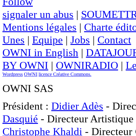
Follow
signaler un abus
|
SOUMETTR
Mentions légales
|
Charte édito
Unes
|
Equipe
|
Jobs
|
Contact
OWNI in English
|
DATAJOUR
BY OWNI
|
OWNIRADIO
|
Le
Wordpress
OWNI
licence Créative Commons.
OWNI SAS
Président :
Didier Adès
- Direc
Dasquié
- Directeur Artistique
Christophe Khaldi
- Directeur