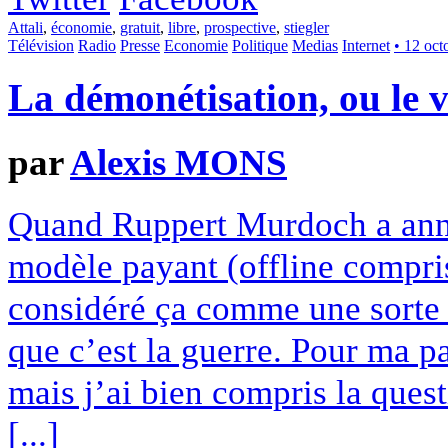
Attali
,
économie
,
gratuit
,
libre
,
prospective
,
stiegler
Télévision
Radio
Presse
Economie
Politique
Medias
Internet
• 12 oct
La démonétisation, ou le ve
par
Alexis MONS
Quand Ruppert Murdoch a annon
modèle payant (offline compri
considéré ça comme une sorte 
que c’est la guerre. Pour ma pa
mais j’ai bien compris la ques
[...]