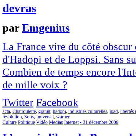
devras
par
Emgenius
La France vire du côté obscur 
d'Hadopi et de Loppsi. Sans su
Combien de temps encore l'Inter
de mille voix ?
Twitter
Facebook
acta
,
Chatroulette
,
gratuit
,
hadopi
,
industries culturelles
,
ipad
,
libertés
révolution
,
Sony
,
universal
,
warner
Culture
Politique
Vidéo
Medias
Internet
• 31 décembre 2009