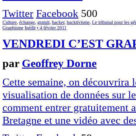
Twitter
Facebook
500
Culture
,
échange
,
gratuit
,
hacker
,
hacktivisme
,
Le tribunal pour les gé
Graphisme
Inédit
• 4 février 2011
VENDREDI C’EST GRAP
par
Geoffrey Dorne
Cette semaine, on découvrira l
visualisation de données sur le 
comment entrer gratuitement a
Bretagne et une vidéo avec de