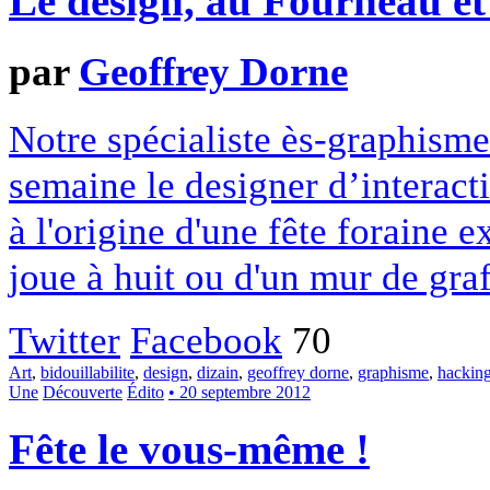
Le design, au Fourneau et
par
Geoffrey Dorne
Notre spécialiste ès-graphism
semaine le designer d’interact
à l'origine d'une fête foraine 
joue à huit ou d'un mur de graf
Twitter
Facebook
70
Art
,
bidouillabilite
,
design
,
dizain
,
geoffrey dorne
,
graphisme
,
hackin
Une
Découverte
Édito
• 20 septembre 2012
Fête le vous-même !