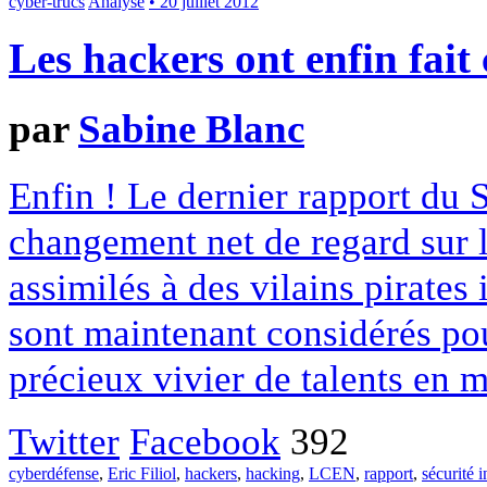
cyber-trucs
Analyse
• 20 juillet 2012
Les hackers ont enfin fait
par
Sabine Blanc
Enfin ! Le dernier rapport du 
changement net de regard sur
assimilés à des vilains pirates
sont maintenant considérés pou
précieux vivier de talents en m
Twitter
Facebook
392
cyberdéfense
,
Eric Filiol
,
hackers
,
hacking
,
LCEN
,
rapport
,
sécurité 