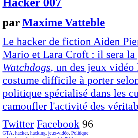
Hacker 007
par
Maxime Vatteble
Le hacker de fiction Aiden Pier
Mario et Lara Croft : il sera l
Watchdogs
, un des jeux vidéo
costume difficile à porter sel
politique spécialisé dans les c
camoufler l'activité des vérita
Twitter
Facebook
96
GTA
,
hacker
,
hacking
,
jeux-vidéo
,
Politique