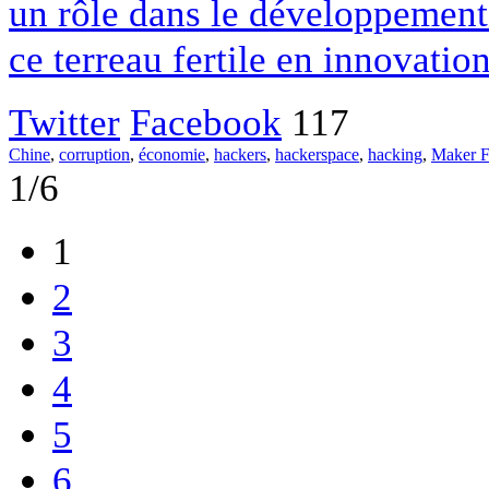
un rôle dans le développement
ce terreau fertile en innovation
Twitter
Facebook
117
Chine
,
corruption
,
économie
,
hackers
,
hackerspace
,
hacking
,
Maker F
1/6
1
2
3
4
5
6