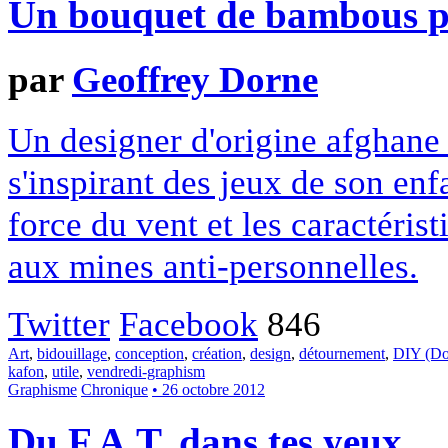
Un bouquet de bambous po
par
Geoffrey Dorne
Un designer d'origine afghane 
s'inspirant des jeux de son enf
force du vent et les caractéris
aux mines anti-personnelles.
Twitter
Facebook
846
Art
,
bidouillage
,
conception
,
création
,
design
,
détournement
,
DIY (Do 
kafon
,
utile
,
vendredi-graphism
Graphisme
Chronique
• 26 octobre 2012
Du F.A.T. dans tes yeux