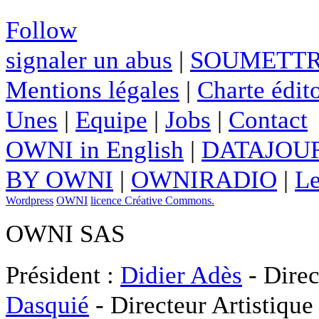
Follow
signaler un abus
|
SOUMETTR
Mentions légales
|
Charte édito
Unes
|
Equipe
|
Jobs
|
Contact
OWNI in English
|
DATAJOUR
BY OWNI
|
OWNIRADIO
|
Le
Wordpress
OWNI
licence Créative Commons.
OWNI SAS
Président :
Didier Adès
- Direc
Dasquié
- Directeur Artistique