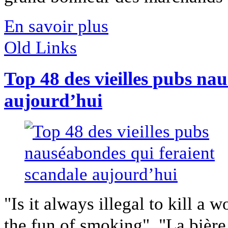
En savoir plus
Old Links
Top 48 des vieilles pubs na
aujourd’hui
"Is it always illegal to kill a
the fun of smoking", "La bière e