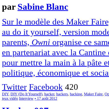
par
Sabine Blanc
Sur le modèle des Maker Faire
au do it yourself, version mod
parents,
Owni
organise ce sam
en partenariat avec la Cantine
pour mettre la main à la pâte e
politique, économique et socia
Twitter
Facebook
420
DIY
,
DIY (Do It Yourself)
,
hacker
,
hackers
,
hacking
,
Maker Faire
,
Op
jeux vidéo
Interview
• 17 août 2012