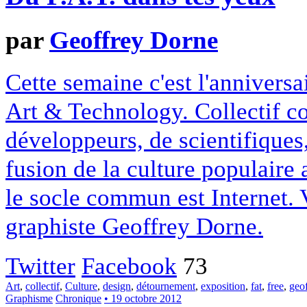
par
Geoffrey Dorne
Cette semaine c'est l'anniversa
Art & Technology. Collectif co
développeurs, de scientifiques,
fusion de la culture populaire
le socle commun est Internet. 
graphiste Geoffrey Dorne.
Twitter
Facebook
73
Art
,
collectif
,
Culture
,
design
,
détournement
,
exposition
,
fat
,
free
,
geo
Graphisme
Chronique
• 19 octobre 2012