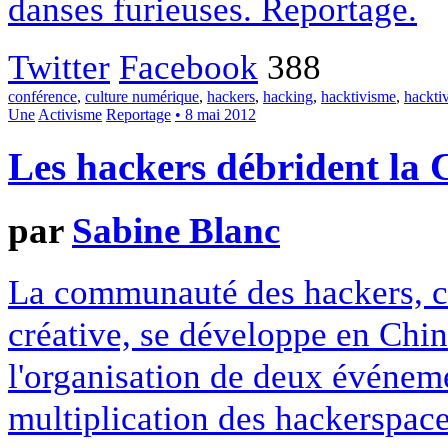
danses furieuses. Reportage.
Twitter
Facebook
388
conférence
,
culture numérique
,
hackers
,
hacking
,
hacktivisme
,
hackti
Une
Activisme
Reportage
• 8 mai 2012
Les hackers débrident la 
par
Sabine Blanc
La communauté des hackers, ce
créative, se développe en Ch
l'organisation de deux événeme
multiplication des hackerspace