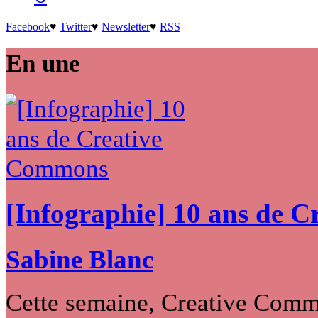
Facebook
♥
Twitter
♥
Newsletter
♥
RSS
En une
[Infographie] 10 ans de 
Sabine Blanc
Cette semaine, Creative Commo