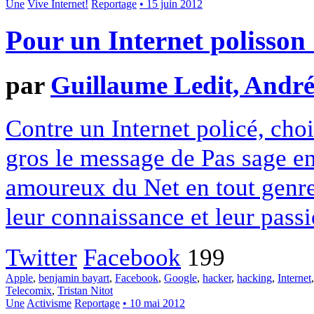
Une
Vive Internet!
Reportage
• 15 juin 2012
Pour un Internet polisson 
par
Guillaume Ledit, André
Contre un Internet policé, choi
gros le message de Pas sage en
amoureux du Net en tout genre
leur connaissance et leur pass
Twitter
Facebook
199
Apple
,
benjamin bayart
,
Facebook
,
Google
,
hacker
,
hacking
,
Internet
Telecomix
,
Tristan Nitot
Une
Activisme
Reportage
• 10 mai 2012