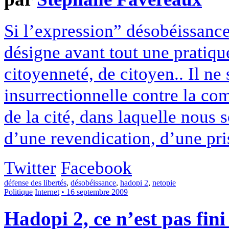
Si l’expression” désobéissance 
désigne avant tout une pratiqu
citoyenneté, de citoyen.. Il ne
insurrectionnelle contre la co
de la cité, dans laquelle nous 
d’une revendication, d’une pris
Twitter
Facebook
défense des libertés
,
désobéissance
,
hadopi 2
,
netopie
Politique
Internet
• 16 septembre 2009
Hadopi 2, ce n’est pas fini