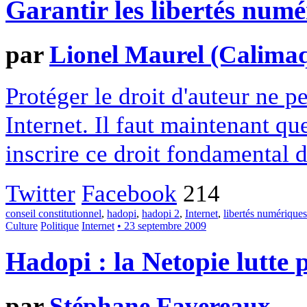
Garantir les libertés numé
par
Lionel Maurel (Calima
Protéger le droit d'auteur ne p
Internet. Il faut maintenant que
inscrire ce droit fondamental 
Twitter
Facebook
214
conseil constitutionnel
,
hadopi
,
hadopi 2
,
Internet
,
libertés numériques
Culture
Politique
Internet
• 23 septembre 2009
Hadopi : la Netopie lutte p
par
Stéphane Favereaux