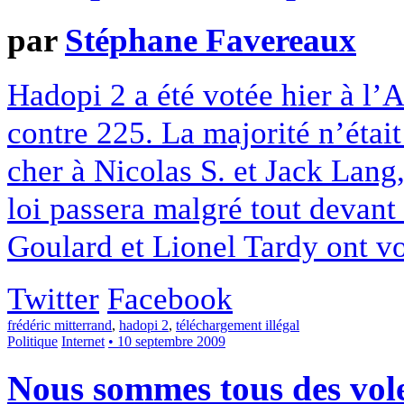
par
Stéphane Favereaux
Hadopi 2 a été votée hier à l
contre 225. La majorité n’était
cher à Nicolas S. et Jack Lang,
loi passera malgré tout devant
Goulard et Lionel Tardy ont vot
Twitter
Facebook
frédéric mitterrand
,
hadopi 2
,
téléchargement illégal
Politique
Internet
• 10 septembre 2009
Nous sommes tous des vo