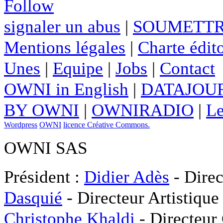
Follow
signaler un abus
|
SOUMETTR
Mentions légales
|
Charte édito
Unes
|
Equipe
|
Jobs
|
Contact
OWNI in English
|
DATAJOUR
BY OWNI
|
OWNIRADIO
|
Le
Wordpress
OWNI
licence Créative Commons.
OWNI SAS
Président :
Didier Adès
- Direc
Dasquié
- Directeur Artistique
Christophe Khaldi
- Directeur