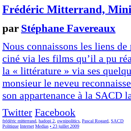
Frédéric Mitterrand, Min
par
Stéphane Favereaux
Nous connaissons les liens de 
ciné via les films qu’il a pu ré
la « littérature » via ses quelq
monsieur le neveu reconnaisse
son appartenance à la SACD lai
Twitter
Facebook
frédéric mitterrand
,
hadopi 2
,
ownipolitics
,
Pascal Rogard
,
SACD
Politique
Internet
Medias
• 23 juillet 2009