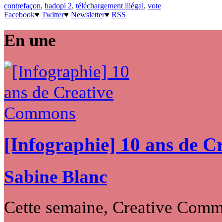
contrefaçon
,
hadopi 2
,
téléchargement illégal
,
vote
Facebook
♥
Twitter
♥
Newsletter
♥
RSS
En une
[Infographie] 10 ans de 
Sabine Blanc
Cette semaine, Creative Commo