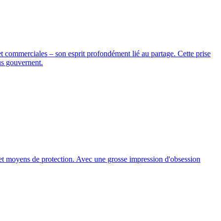
et commerciales – son esprit profondément lié au partage. Cette prise
us gouvernent.
ge et moyens de protection. Avec une grosse impression d'obsession