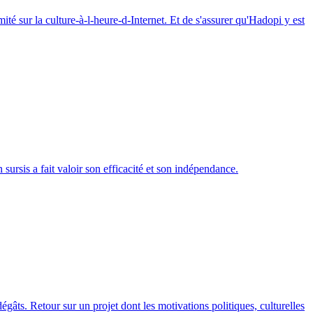
ité sur la culture-à-l-heure-d-Internet. Et de s'assurer qu'Hadopi y est
ursis a fait valoir son efficacité et son indépendance.
âts. Retour sur un projet dont les motivations politiques, culturelles