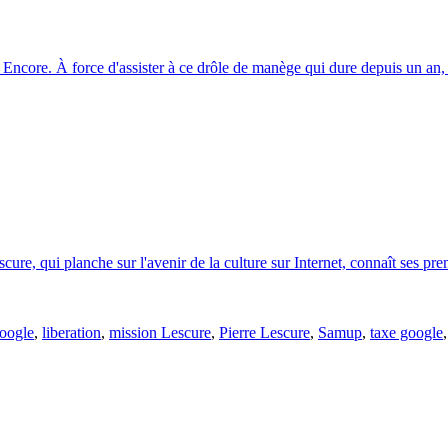
l. Encore. À force d'assister à ce drôle de manège qui dure depuis un an,
scure, qui planche sur l'avenir de la culture sur Internet, connaît ses p
google
,
liberation
,
mission Lescure
,
Pierre Lescure
,
Samup
,
taxe google