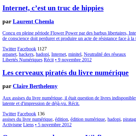
Internet, c’est un truc de hippies
par
Laurent Chemla
Conçu en pleine période Flower Power par des barbus libertaires, Inter
de conscience doit perdurer et produire un acte de résistance face à l
Twitter
Facebook
1127
arpanet
,
hackers
,
hadopi
,
Internet
,
minitel
,
Neutralité des réseaux
Libertés Numériques
Récit
• 9 novembre 2012
Les cerveaux piratés du livre numérique
par
Claire Berthelemy
Aux assises du livre numérique, il était question de livres indisponib
latente et d'impression de déjà-vu. Récit.
Twitter
Facebook
136
assises du livre numérique
,
édition
,
édition numérique
,
hadopi
,
pirata
Activisme
Liens
• 5 novembre 2012