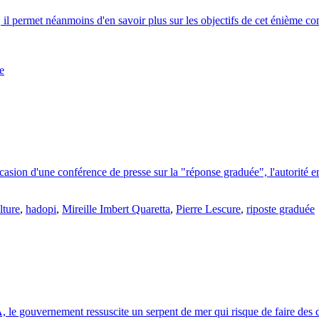
 il permet néanmoins d'en savoir plus sur les objectifs de cet énième com
e
sion d'une conférence de presse sur la "réponse graduée", l'autorité en s
lture
,
hadopi
,
Mireille Imbert Quaretta
,
Pierre Lescure
,
riposte graduée
le gouvernement ressuscite un serpent de mer qui risque de faire des dég