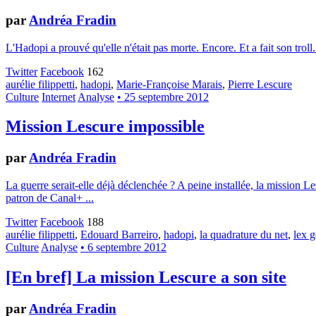
par
Andréa Fradin
L'Hadopi a prouvé qu'elle n'était pas morte. Encore. Et a fait son trol
Twitter
Facebook
162
aurélie filippetti
,
hadopi
,
Marie-Françoise Marais
,
Pierre Lescure
Culture
Internet
Analyse
• 25 septembre 2012
Mission Lescure impossible
par
Andréa Fradin
La guerre serait-elle déjà déclenchée ? A peine installée, la mission Le
patron de Canal+ ...
Twitter
Facebook
188
aurélie filippetti
,
Edouard Barreiro
,
hadopi
,
la quadrature du net
,
lex 
Culture
Analyse
• 6 septembre 2012
[En bref] La mission Lescure a son site
par
Andréa Fradin