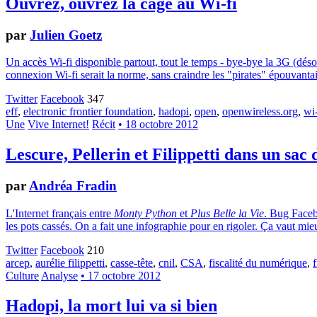
Ouvrez, ouvrez la cage au Wi-fi
par
Julien Goetz
Un accès Wi-fi disponible partout, tout le temps - bye-bye la 3G (dés
connexion Wi-fi serait la norme, sans craindre les "pirates" épouvantail
Twitter
Facebook
347
eff
,
electronic frontier foundation
,
hadopi
,
open
,
openwireless.org
,
wi-
Une
Vive Internet!
Récit
• 18 octobre 2012
Lescure, Pellerin et Filippetti dans un sac
par
Andréa Fradin
L'Internet français entre
Monty Python
et
Plus Belle la Vie
. Bug Faceb
les pots cassés. On a fait une infographie pour en rigoler. Ça vaut mie
Twitter
Facebook
210
arcep
,
aurélie filippetti
,
casse-tête
,
cnil
,
CSA
,
fiscalité du numérique
,
Culture
Analyse
• 17 octobre 2012
Hadopi, la mort lui va si bien