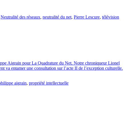
,
Neutralité des réseaux
,
neutralité du net
,
Pierre Lescure
,
télévision
hilippe Aigrain pour La Quadrature du Net. Notre chroniqueur Lionel
t va entamer une consultation sur l’acte II de l’exception culturelle.
philippe aigrain
,
propriété intellectuelle