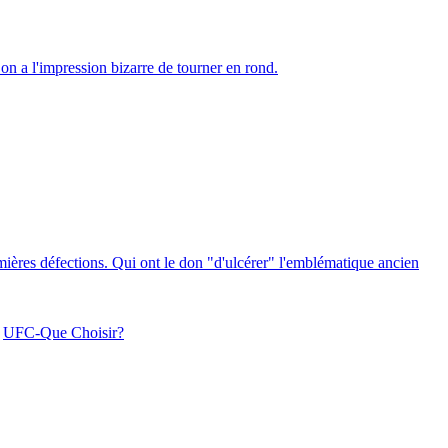
 on a l'impression bizarre de tourner en rond.
remières défections. Qui ont le don "d'ulcérer" l'emblématique ancien
,
UFC-Que Choisir?