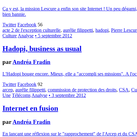
Ça y est, la mission Lescure a enfin son site Internet ! Un peu dégarni,
bien bannie.
Twitter
Facebook
56
acte 2 de l'exception culturelle
,
aurélie filippetti
,
hadopi
,
Pierre Lescur
Culture
Analyse
• 5 septembre 2012
Hadopi, business as usual
par
Andréa Fradin
L'Hadopi bouge encore. Mieux, elle a "accompli ses missions". A l'occa
Twitter
Facebook
92
arcep
,
aurélie filippetti
,
commission de protection des droits
,
CSA
,
Cu
Une
Télécoms
Analyse
• 3 septembre 2012
Internet en fusion
par
Andréa Fradin
En lançant une réflexion sur le "rapprochement" de l'Arcep et du CSA, 