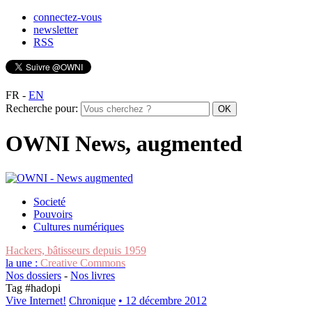
connectez-vous
newsletter
RSS
FR
-
EN
Recherche pour:
OWNI News, augmented
Societé
Pouvoirs
Cultures numériques
Hackers, bâtisseurs depuis 1959
la une :
Creative Commons
Nos dossiers
-
Nos livres
Tag #
hadopi
Vive Internet!
Chronique
• 12 décembre 2012