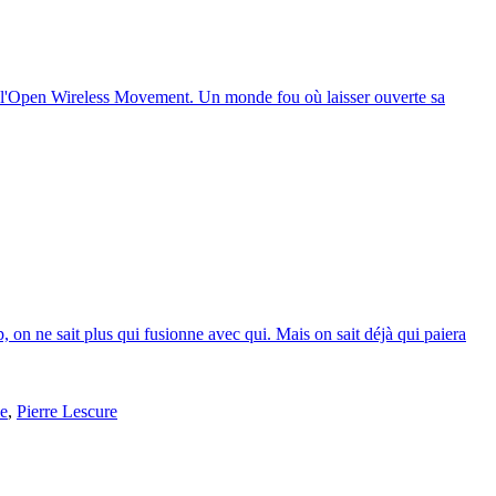
n : l'Open Wireless Movement. Un monde fou où laisser ouverte sa
on ne sait plus qui fusionne avec qui. Mais on sait déjà qui paiera
le
,
Pierre Lescure