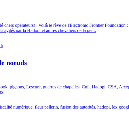
olé chers opérateurs) - voilà le rêve de l'Electronic Frontier Foundatio
s agités par la Hadopi et autres chevaliers de la peur.
fi
 de noeuds
ook, pigeons, Lescure, guerres de chapelles, Cnil, Hadopi, CSA, Arcep, 
ux.
fiscalité numérique
,
fleur pellerin
,
fusion des autorités
,
hadopi
,
lex goog