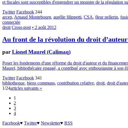
et fiscales sont susceptibles d'engendrer un monstre de la régulation su
Twitter
Facebook
244
arcep
,
Arnaud Montebourg
,
aurélie filippetti
,
CSA
,
fleur pellerin
,
fusi
connectée
droit
Cross-post
• 2 août 2012
Au front de la révolution du droit d’auteur
par
Lionel Maurel (Calimaq)
Poser les fondements d'une réforme du droit d'auteur et du financemen
Maurel, bibliothécaire engagé, a contribué avec enthousiasme à son élab
Twitter
Facebook
341
bibliotheque
,
biens communs
,
contribution créative
,
droit
,
droit d'aute
1/24
articles suivants »
1
2
3
4
Facebook
♥
Twitter
♥
Newsletter
♥
RSS