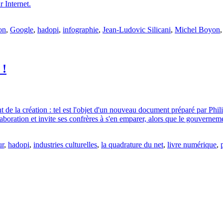
r Internet.
on
,
Google
,
hadopi
,
infographie
,
Jean-Ludovic Silicani
,
Michel Boyon
 !
t de la création : tel est l'objet d'un nouveau document préparé par P
oration et invite ses confrères à s'en emparer, alors que le gouvernemen
ur
,
hadopi
,
industries culturelles
,
la quadrature du net
,
livre numérique
,