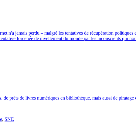
net n'a jamais perdu – malgré les tentatives de récupération politiques 
a tentative forcenée de nivellement du monde par les inconscients qui no
les, de prêts de livres numériques en bibliothèque, mais aussi de pirata
ge
,
SNE