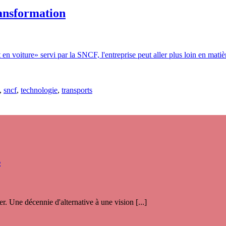
ransformation
en voiture» servi par la SNCF, l'entreprise peut aller plus loin en mati
,
sncf
,
technologie
,
transports
s
. Une décennie d'alternative à une vision [...]