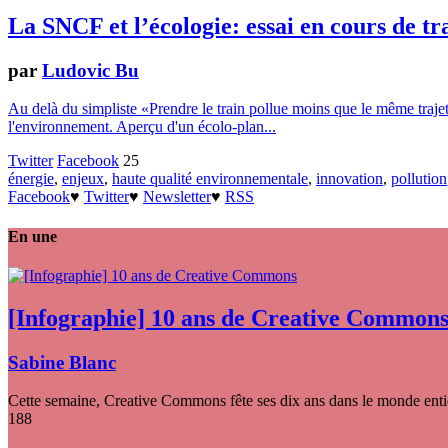
La SNCF et l’écologie: essai en cours de t
par
Ludovic Bu
Au delà du simpliste «Prendre le train pollue moins que le même trajet 
l'environnement. Aperçu d'un écolo-plan...
Twitter
Facebook
25
énergie
,
enjeux
,
haute qualité environnementale
,
innovation
,
pollution
Facebook
♥
Twitter
♥
Newsletter
♥
RSS
En une
[Infographie] 10 ans de Creative Common
Sabine Blanc
Cette semaine, Creative Commons fête ses dix ans dans le monde entier
188