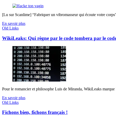
[Lu sur Scanlime] “Fabriquer un vibromasseur qui écoute votre corps”, 
En savoir plus
Old Links
WikiLeaks: Qui règne par le code tombera par le cod
Pour le romancier et philosophe Luis de Miranda, WikiLeaks marque l'a
En savoir plus
Old Links
Fichons bien, fichons français !