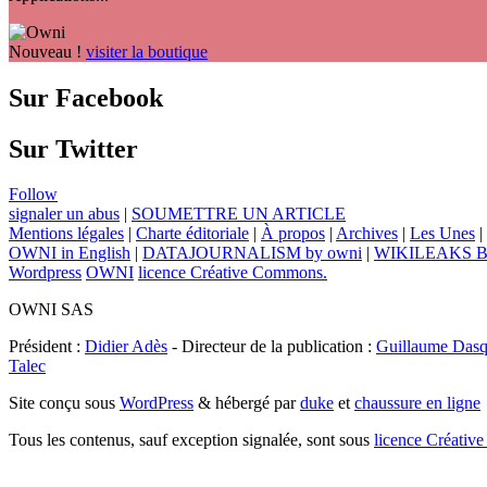
Nouveau !
visiter la boutique
Sur Facebook
Sur Twitter
Follow
signaler un abus
|
SOUMETTRE UN ARTICLE
Mentions légales
|
Charte éditoriale
|
À propos
|
Archives
|
Les Unes
|
OWNI in English
|
DATAJOURNALISM by owni
|
WIKILEAKS 
Wordpress
OWNI
licence Créative Commons.
OWNI SAS
Président :
Didier Adès
- Directeur de la publication :
Guillaume Dasq
Talec
Site conçu sous
WordPress
& hébergé par
duke
et
chaussure en ligne
Tous les contenus, sauf exception signalée, sont sous
licence Créat