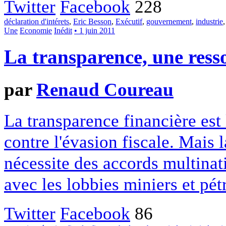
Twitter
Facebook
228
déclaration d'intérets
,
Eric Besson
,
Exécutif
,
gouvernement
,
industrie
Une
Economie
Inédit
• 1 juin 2011
La transparence, une ress
par
Renaud Coureau
La transparence financière est 
contre l'évasion fiscale. Mais
nécessite des accords multinati
avec les lobbies miniers et pétr
Twitter
Facebook
86