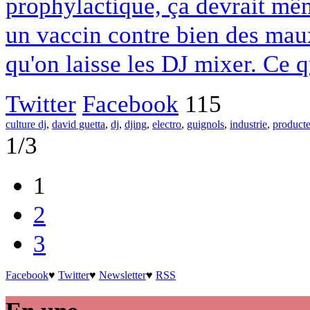
prophylactique, ça devrait mêm
un vaccin contre bien des maux
qu'on laisse les DJ mixer. Ce q
Twitter
Facebook
115
culture dj
,
david guetta
,
dj
,
djing
,
electro
,
guignols
,
industrie
,
producte
1/3
1
2
3
Facebook
♥
Twitter
♥
Newsletter
♥
RSS