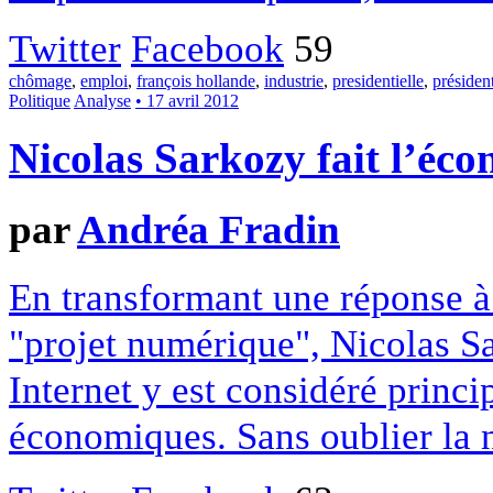
Twitter
Facebook
59
chômage
,
emploi
,
françois hollande
,
industrie
,
presidentielle
,
présiden
Politique
Analyse
• 17 avril 2012
Nicolas Sarkozy fait l’éco
par
Andréa Fradin
En transformant une réponse à
"projet numérique", Nicolas Sa
Internet y est considéré princ
économiques. Sans oublier la né