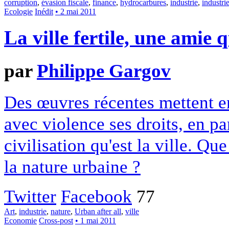
corruption
,
évasion fiscale
,
finance
,
hydrocarbures
,
industrie
,
industri
Ecologie
Inédit
• 2 mai 2011
La ville fertile, une amie 
par
Philippe Gargov
Des œuvres récentes mettent en
avec violence ses droits, en pa
civilisation qu'est la ville. Qu
la nature urbaine ?
Twitter
Facebook
77
Art
,
industrie
,
nature
,
Urban after all
,
ville
Economie
Cross-post
• 1 mai 2011