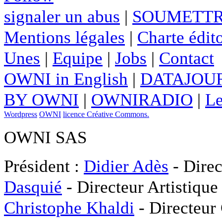
signaler un abus
|
SOUMETTR
Mentions légales
|
Charte édito
Unes
|
Equipe
|
Jobs
|
Contact
OWNI in English
|
DATAJOUR
BY OWNI
|
OWNIRADIO
|
Le
Wordpress
OWNI
licence Créative Commons.
OWNI SAS
Président :
Didier Adès
- Direc
Dasquié
- Directeur Artistique
Christophe Khaldi
- Directeur