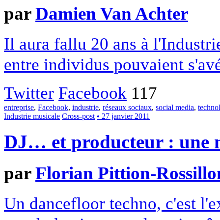
par
Damien Van Achter
Il aura fallu 20 ans à l'Indust
entre individus pouvaient s'av
Twitter
Facebook
117
entreprise
,
Facebook
,
industrie
,
réseaux sociaux
,
social media
,
techno
Industrie musicale
Cross-post
• 27 janvier 2011
DJ… et producteur : une n
par
Florian Pittion-Rossillo
Un dancefloor techno, c'est l'e