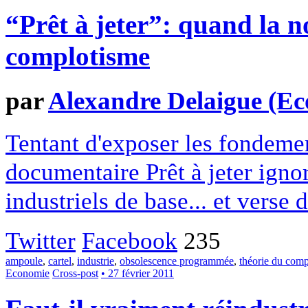
“Prêt à jeter”: quand la no
complotisme
par
Alexandre Delaigue (Ec
Tentant d'exposer les fondeme
documentaire Prêt à jeter igno
industriels de base... et verse
Twitter
Facebook
235
ampoule
,
cartel
,
industrie
,
obsolescence programmée
,
théorie du comp
Economie
Cross-post
• 27 février 2011