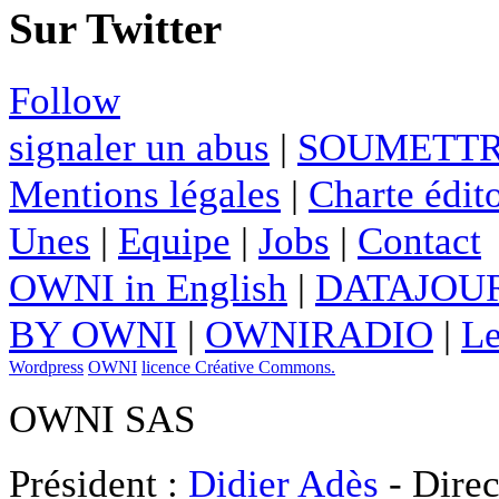
Sur Twitter
Follow
signaler un abus
|
SOUMETTR
Mentions légales
|
Charte édito
Unes
|
Equipe
|
Jobs
|
Contact
OWNI in English
|
DATAJOUR
BY OWNI
|
OWNIRADIO
|
Le
Wordpress
OWNI
licence Créative Commons.
OWNI SAS
Président :
Didier Adès
- Direc