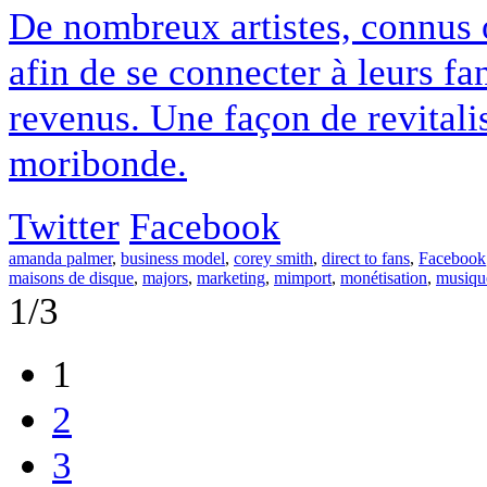
De nombreux artistes, connus ou
afin de se connecter à leurs fa
revenus. Une façon de revitali
moribonde.
Twitter
Facebook
amanda palmer
,
business model
,
corey smith
,
direct to fans
,
Facebook
maisons de disque
,
majors
,
marketing
,
mimport
,
monétisation
,
musiqu
1/3
1
2
3