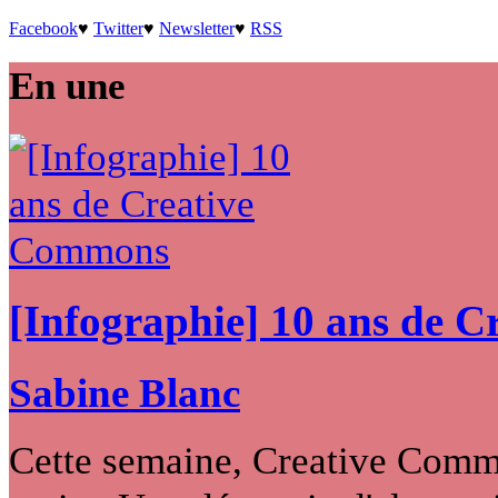
Facebook
♥
Twitter
♥
Newsletter
♥
RSS
En une
[Infographie] 10 ans de 
Sabine Blanc
Cette semaine, Creative Commo