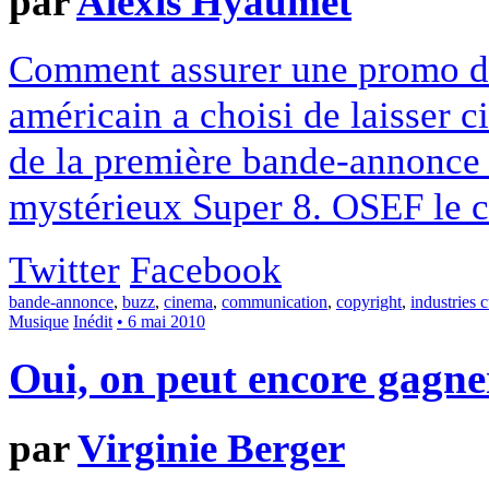
par
Alexis Hyaumet
Comment assurer une promo d'e
américain a choisi de laisser ci
de la première bande-annonce 
mystérieux Super 8. OSEF le c
Twitter
Facebook
bande-annonce
,
buzz
,
cinema
,
communication
,
copyright
,
industries c
Musique
Inédit
• 6 mai 2010
Oui, on peut encore gagne
par
Virginie Berger