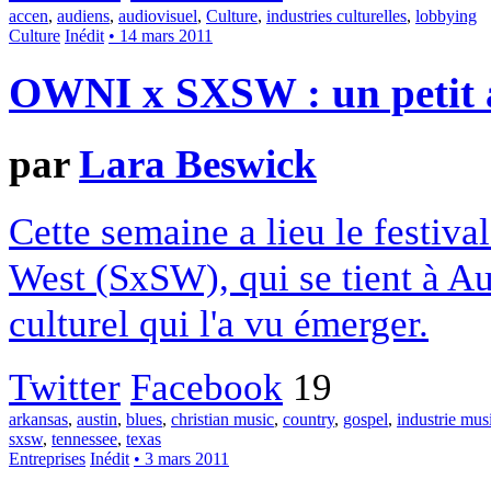
accen
,
audiens
,
audiovisuel
,
Culture
,
industries culturelles
,
lobbying
Culture
Inédit
• 14 mars 2011
OWNI x SXSW : un petit a
par
Lara Beswick
Cette semaine a lieu le festiva
West (SxSW), qui se tient à Au
culturel qui l'a vu émerger.
Twitter
Facebook
19
arkansas
,
austin
,
blues
,
christian music
,
country
,
gospel
,
industrie mus
sxsw
,
tennessee
,
texas
Entreprises
Inédit
• 3 mars 2011