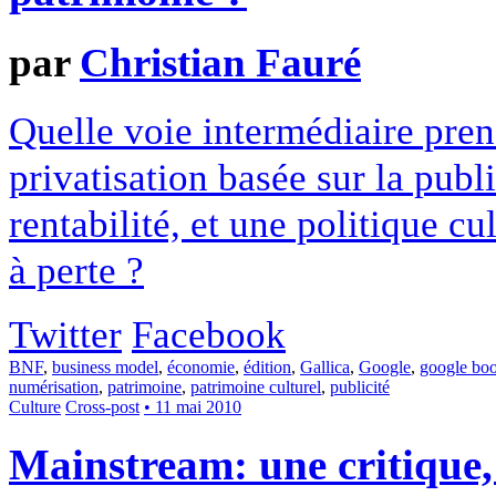
par
Christian Fauré
Quelle voie intermédiaire pren
privatisation basée sur la publ
rentabilité, et une politique c
à perte ?
Twitter
Facebook
BNF
,
business model
,
économie
,
édition
,
Gallica
,
Google
,
google bo
numérisation
,
patrimoine
,
patrimoine culturel
,
publicité
Culture
Cross-post
• 11 mai 2010
Mainstream: une critique, 