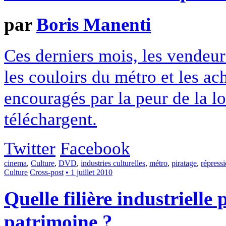
par
Boris Manenti
Ces derniers mois, les vendeur
les couloirs du métro et les ac
encouragés par la peur de la l
téléchargent.
Twitter
Facebook
cinema
,
Culture
,
DVD
,
industries culturelles
,
métro
,
piratage
,
répress
Culture
Cross-post
• 1 juillet 2010
Quelle filière industrielle
patrimoine ?