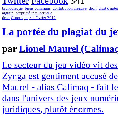
Twitter
Facebook
341
bibliotheque
,
biens communs
,
contribution créative
,
droit
,
droit d'aute
aigrain
,
propriété intellectuelle
droit
Chronique
• 1 février 2012
La portée du plagiat du j
par
Lionel Maurel (Calima
Le secteur du jeu vidéo vit des
Zynga est gentiment accusé de
Maurel - alias Calimaq - fait l
dans l'univers des jeux numéri
juridiques, plutôt énormes.