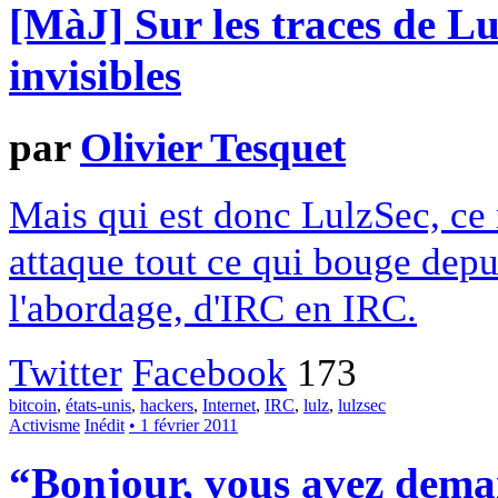
[MàJ] Sur les traces de Lu
invisibles
par
Olivier Tesquet
Mais qui est donc LulzSec, ce
attaque tout ce qui bouge dep
l'abordage, d'IRC en IRC.
Twitter
Facebook
173
bitcoin
,
états-unis
,
hackers
,
Internet
,
IRC
,
lulz
,
lulzsec
Activisme
Inédit
• 1 février 2011
“Bonjour, vous avez dem