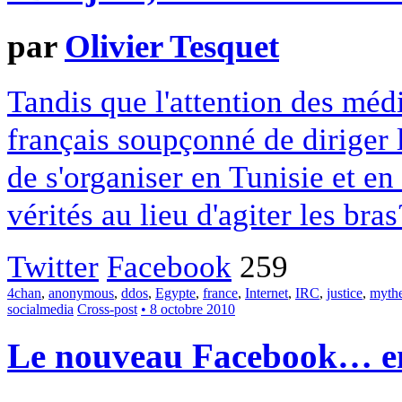
par
Olivier Tesquet
Tandis que l'attention des méd
français soupçonné de diriger
de s'organiser en Tunisie et en
vérités au lieu d'agiter les bras
Twitter
Facebook
259
4chan
,
anonymous
,
ddos
,
Egypte
,
france
,
Internet
,
IRC
,
justice
,
myth
socialmedia
Cross-post
• 8 octobre 2010
Le nouveau Facebook… en