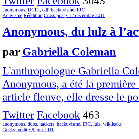
Twitter
Facebook
3043
anonymous
,
DCRI
,
edf
,
hacktivisme
,
IRC
Activisme
Réédition
Cross-post
• 12 décembre 2011
Anonymous, du lulz à l’act
par
Gabriella Coleman
L'anthropologue Gabriella Col
Anonymous, a été la première 
article fleuve, elle dresse le p
Twitter
Facebook
463
anonymous
,
ddos
,
hackers
,
hacktivisme
,
IRC
,
lulz
,
wikileaks
Geeks
Inédit
• 8 juin 2011