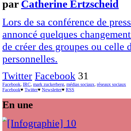
par
Catherine Ertzscheid
Lors de sa conférence de pres
annoncé quelques changements
de créer des groupes ou celle 
personnelles.
Twitter
Facebook
31
Facebook
,
IRC
,
mark zuckerberg
,
médias sociaux
,
réseaux sociaux
Facebook
♥
Twitter
♥
Newsletter
♥
RSS
En une