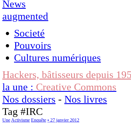
Societé
Pouvoirs
Cultures numériques
Hackers, bâtisseurs depuis 19
la une :
Creative Commons
Nos dossiers
-
Nos livres
Tag #
IRC
Une
Activisme
Enquête
• 27 janvier 2012