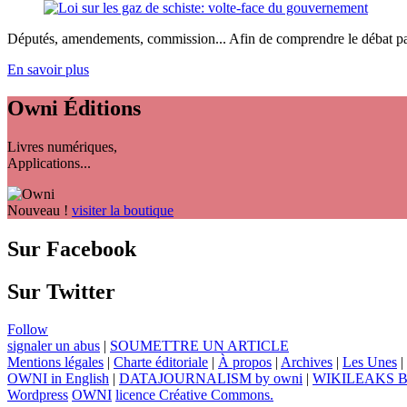
Députés, amendements, commission... Afin de comprendre le débat parle
En savoir plus
Owni
Éditions
Livres numériques,
Applications...
Nouveau !
visiter la boutique
Sur Facebook
Sur Twitter
Follow
signaler un abus
|
SOUMETTRE UN ARTICLE
Mentions légales
|
Charte éditoriale
|
À propos
|
Archives
|
Les Unes
|
OWNI in English
|
DATAJOURNALISM by owni
|
WIKILEAKS 
Wordpress
OWNI
licence Créative Commons.