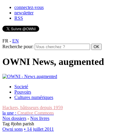
connectez-vous
newsletter
RSS
FR
-
EN
Recherche pour:
OWNI News, augmented
Societé
Pouvoirs
Cultures numériques
Hackers, bâtisseurs depuis 1959
la une :
Creative Commons
Nos dossiers
-
Nos livres
Tag #
john parish
Owni sons
• 14 juillet 2011