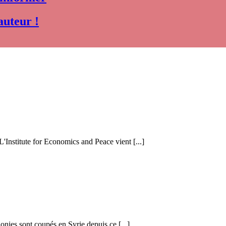
auteur !
 L'Institute for Economics and Peace vient [...]
honies sont coupés en Syrie depuis ce [...]