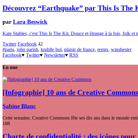
Découvrez “Earthquake” par This Is The K
par
Lara Beswick
Kate Stables, c'est This Is The Kit. Douce et étrange à la fois, folk e
Twitter
Facebook
42
#paris
,
john parish
,
krublle bol
,
plaisir de france
,
remix
,
winshester
Facebook
♥
Twitter
♥
Newsletter
♥
RSS
En une
[Infographie] 10 ans de Creative Common
Sabine Blanc
Cette semaine, Creative Commons fête ses dix ans dans le monde entier
188
Charte de confidentialité : des icônes pour