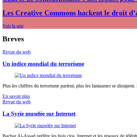
Les Creative Commons hackent le droit d’
Voir la une
Breves
Revue du web
Un indice mondial du terrorisme
Plus les chiffres du terrorisme parlent, plus les fantasmes se dissipent.
En savoir plus
Revue du web
La Syrie muselée sur Internet
Bachar Al-Assad préfère les huis clos. Internet et les réseaux de télép