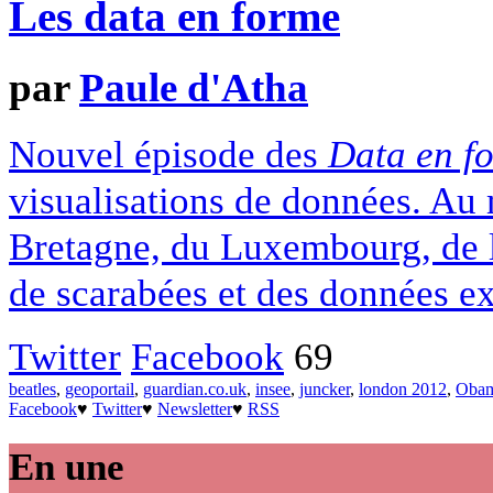
Les data en forme
par
Paule d'Atha
Nouvel épisode des
Data en f
visualisations de données. Au 
Bretagne, du Luxembourg, de la
de scarabées et des données ex
Twitter
Facebook
69
beatles
,
geoportail
,
guardian.co.uk
,
insee
,
juncker
,
london 2012
,
Oba
Facebook
♥
Twitter
♥
Newsletter
♥
RSS
En une