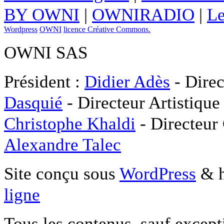
BY OWNI
|
OWNIRADIO
|
Le
Wordpress
OWNI
licence Créative Commons.
OWNI SAS
Président :
Didier Adès
- Direc
Dasquié
- Directeur Artistique
Christophe Khaldi
- Directeur
Alexandre Talec
Site conçu sous
WordPress
& h
ligne
Tous les contenus, sauf except