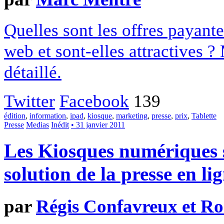
Quelles sont les offres payante
web et sont-elles attractives 
détaillé.
Twitter
Facebook
139
édition
,
information
,
ipad
,
kiosque
,
marketing
,
presse
,
prix
,
Tablette
Presse
Medias
Inédit
• 31 janvier 2011
Les Kiosques numériques s
solution de la presse en li
par
Régis Confavreux et Ro