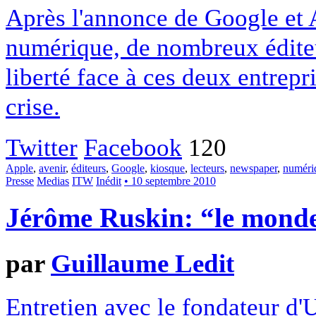
Après l'annonce de Google et 
numérique, de nombreux éditeu
liberté face à ces deux entrep
crise.
Twitter
Facebook
120
Apple
,
avenir
,
éditeurs
,
Google
,
kiosque
,
lecteurs
,
newspaper
,
numéri
Presse
Medias
ITW
Inédit
• 10 septembre 2010
Jérôme Ruskin: “le monde d
par
Guillaume Ledit
Entretien avec le fondateur d'