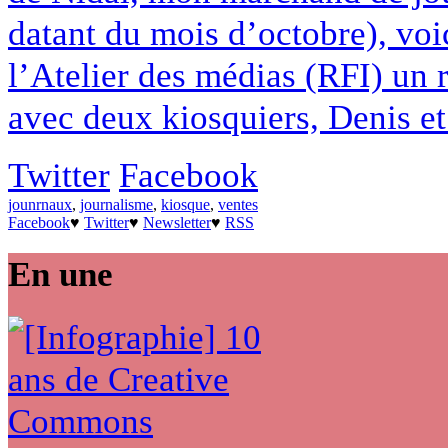
datant du mois d’octobre), voi
l’Atelier des médias (RFI) un 
avec deux kiosquiers, Denis et 
Twitter
Facebook
jounrnaux
,
journalisme
,
kiosque
,
ventes
Facebook
♥
Twitter
♥
Newsletter
♥
RSS
En une