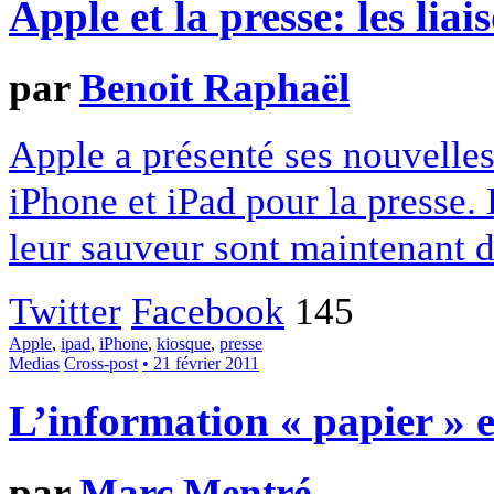
Apple et la presse: les lia
par
Benoit Raphaël
Apple a présenté ses nouvelle
iPhone et iPad pour la presse. 
leur sauveur sont maintenant 
Twitter
Facebook
145
Apple
,
ipad
,
iPhone
,
kiosque
,
presse
Medias
Cross-post
• 21 février 2011
L’information « papier » e
par
Marc Mentré