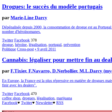
Drogues: le succès du modèle portugais
par
Marie-Line Darcy
Dépénalisée depuis 2000, la consommation de drogue est au Portugal la
nombre d'héroïnomanes.
Twitter
Facebook
378
drogue
,
héroïne
,
légalisation
,
portugal
,
prévention
Politique
Cross-post
• 9 avril 2011
Cannabis: légaliser pour mettre fin au dea
par
F.Tixier, F.Navarro, D.Nerbollier, M.L.Darcy (m
En Europe, la France est la plus répressive en matière de drogues mai
finir avec les dealers".
Twitter
Facebook
470
coffee shop
,
drogues
,
légalisation
,
marijuana
Facebook
♥
Twitter
♥
Newsletter
♥
RSS