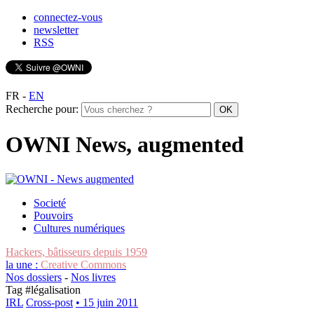
connectez-vous
newsletter
RSS
FR
-
EN
Recherche pour:
OWNI News, augmented
Societé
Pouvoirs
Cultures numériques
Hackers, bâtisseurs depuis 1959
la une :
Creative Commons
Nos dossiers
-
Nos livres
Tag #
légalisation
IRL
Cross-post
• 15 juin 2011