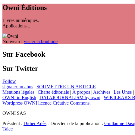
Owni
Éditions
Livres numériques,
Applications...
Nouveau !
visiter la boutique
Sur Facebook
Sur Twitter
Follow
signaler un abus
|
SOUMETTRE UN ARTICLE
Mentions légales
|
Charte éditoriale
|
À propos
|
Archives
|
Les Unes
|
OWNI in English
|
DATAJOURNALISM by owni
|
WIKILEAKS 
Wordpress
OWNI
licence Créative Commons.
OWNI SAS
Président :
Didier Adès
- Directeur de la publication :
Guillaume Dasq
Talec