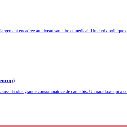
rgement encadrée au niveau sanitaire et médical. Un choix politique qu
l
yeurop)
s aussi la plus grande consommatrice de cannabis. Un paradoxe qui a co