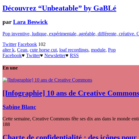
Découvrez “Unbeatable” by GaBLé
par
Lara Beswick
Pop inventive, ludique, expérimentale, agréable, différente, créative. 
Twitter
Facebook
102
alter k
,
Cean
,
cute horse cut
,
loaf recordings
,
module
,
Pop
Facebook
♥
Twitter
♥
Newsletter
♥
RSS
En une
[Infographie] 10 ans de Creative Common
Sabine Blanc
Cette semaine, Creative Commons fête ses dix ans dans le monde entier
188
Charte de confidentialité : des icônes pour