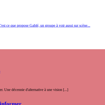
C'est ce que propose Gablé, un groupe à voir aussi sur scène...
s
. Une décennie d'alternative à une vision [...]
 informer