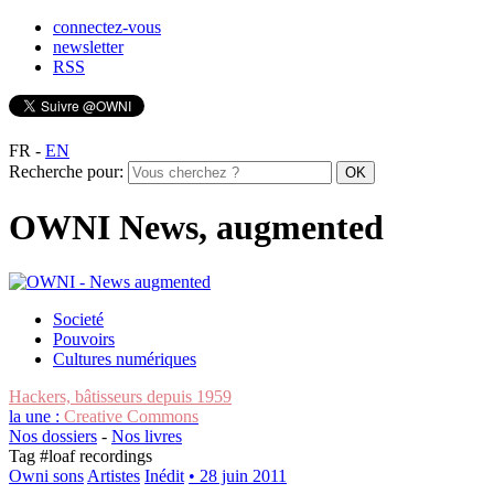
connectez-vous
newsletter
RSS
FR
-
EN
Recherche pour:
OWNI News, augmented
Societé
Pouvoirs
Cultures numériques
Hackers, bâtisseurs depuis 1959
la une :
Creative Commons
Nos dossiers
-
Nos livres
Tag #
loaf recordings
Owni sons
Artistes
Inédit
• 28 juin 2011