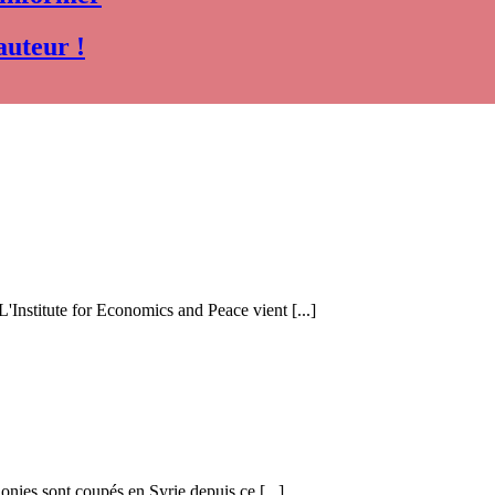
auteur !
 L'Institute for Economics and Peace vient [...]
honies sont coupés en Syrie depuis ce [...]