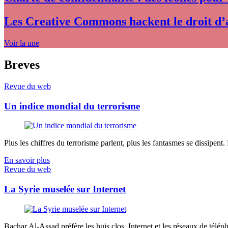
Les Creative Commons hackent le droit d’
Voir la une
Breves
Revue du web
Un indice mondial du terrorisme
Plus les chiffres du terrorisme parlent, plus les fantasmes se dissipent.
En savoir plus
Revue du web
La Syrie muselée sur Internet
Bachar Al-Assad préfère les huis clos. Internet et les réseaux de télép