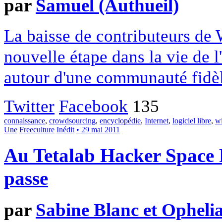
par
Samuel (Authueil)
La baisse de contributeurs de W
nouvelle étape dans la vie de 
autour d'une communauté fidèl
Twitter
Facebook
135
connaissance
,
crowdsourcing
,
encyclopédie
,
Internet
,
logiciel libre
,
wi
Une
Freeculture
Inédit
• 29 mai 2011
Au Tetalab Hacker Space F
passe
par
Sabine Blanc et Opheli