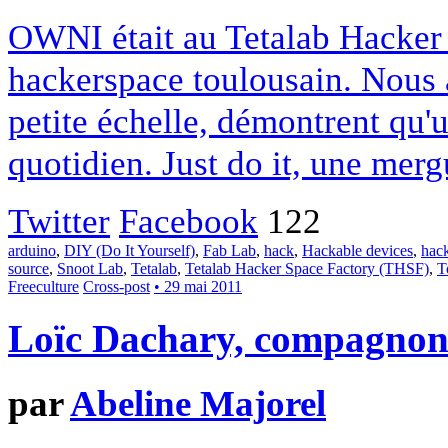
OWNI était au Tetalab Hacker 
hackerspace toulousain. Nous a
petite échelle, démontrent qu'
quotidien. Just do it, une merg
Twitter
Facebook
122
arduino
,
DIY (Do It Yourself)
,
Fab Lab
,
hack
,
Hackable devices
,
hac
source
,
Snoot Lab
,
Tetalab
,
Tetalab Hacker Space Factory (THSF)
,
T
Freeculture
Cross-post
• 29 mai 2011
Loïc Dachary, compagnon
par
Abeline Majorel