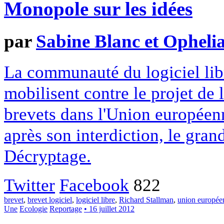
Monopole sur les idées
par
Sabine Blanc et Opheli
La communauté du logiciel lib
mobilisent contre le projet de 
brevets dans l'Union européenn
après son interdiction, le grand
Décryptage.
Twitter
Facebook
822
brevet
,
brevet logiciel
,
logiciel libre
,
Richard Stallman
,
union europée
Une
Ecologie
Reportage
• 16 juillet 2012