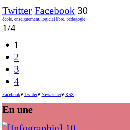
Twitter
Facebook
30
école
,
enseignement
,
logiciel libre
,
pédagogie
1/4
1
2
3
4
Facebook
♥
Twitter
♥
Newsletter
♥
RSS
En une