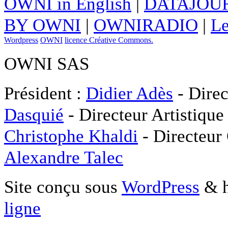
OWNI in English
|
DATAJOUR
BY OWNI
|
OWNIRADIO
|
Le
Wordpress
OWNI
licence Créative Commons.
OWNI SAS
Président :
Didier Adès
- Direc
Dasquié
- Directeur Artistique
Christophe Khaldi
- Directeur
Alexandre Talec
Site conçu sous
WordPress
& h
ligne