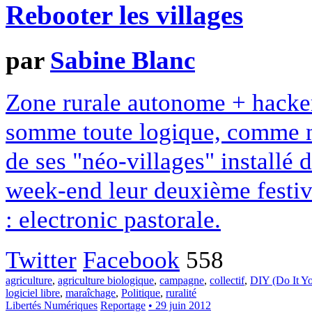
Rebooter les villages
par
Sabine Blanc
Zone rurale autonome + hacke
somme toute logique, comme no
de ses "néo-villages" installé d
week-end leur deuxième festiva
: electronic pastorale.
Twitter
Facebook
558
agriculture
,
agriculture biologique
,
campagne
,
collectif
,
DIY (Do It Yo
logiciel libre
,
maraîchage
,
Politique
,
ruralité
Libertés Numériques
Reportage
• 29 juin 2012