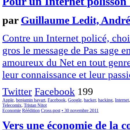
Pour un Internet polisson 
par
Guillaume Ledit, André
Contre un Internet policé, choi
gros le message de Pas sage en
amoureux du Net en tout genre
leur connaissance et leur pass
Twitter
Facebook
199
Apple
,
benjamin bayart
,
Facebook
,
Google
,
hacker
,
hacking
,
Internet
Telecomix
,
Tristan Nitot
Economie
Réédition
Cross-post
• 30 novembre 2011
Vers une économie de la c