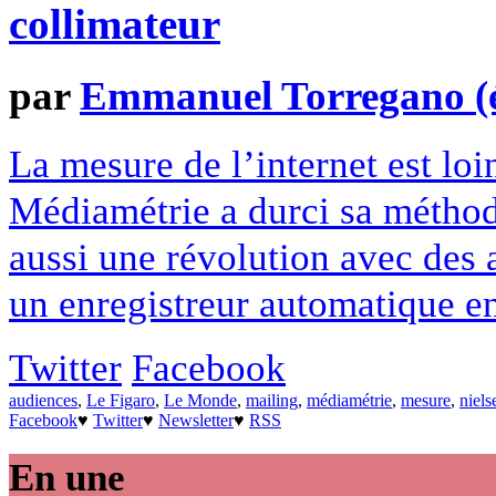
collimateur
par
Emmanuel Torregano (él
La mesure de l’internet est loi
Médiamétrie a durci sa méthode
aussi une révolution avec des 
un enregistreur automatique en
Twitter
Facebook
audiences
,
Le Figaro
,
Le Monde
,
mailing
,
médiamétrie
,
mesure
,
niels
Facebook
♥
Twitter
♥
Newsletter
♥
RSS
En une