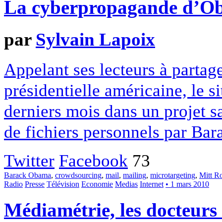
La cyberpropagande d’O
par
Sylvain Lapoix
Appelant ses lecteurs à partag
présidentielle américaine, le si
derniers mois dans un projet sa
de fichiers personnels par Ba
Twitter
Facebook
73
Barack Obama
,
crowdsourcing
,
mail
,
mailing
,
microtargeting
,
Mitt R
Radio
Presse
Télévision
Economie
Medias
Internet
• 1 mars 2010
Médiamétrie, les docteurs