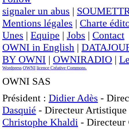
signaler un abus
|
SOUMETTR
Mentions légales
|
Charte édito
Unes
|
Equipe
|
Jobs
|
Contact
OWNI in English
|
DATAJOUR
BY OWNI
|
OWNIRADIO
|
Le
Wordpress
OWNI
licence Créative Commons.
OWNI SAS
Président :
Didier Adès
- Direc
Dasquié
- Directeur Artistique
Christophe Khaldi
- Directeur