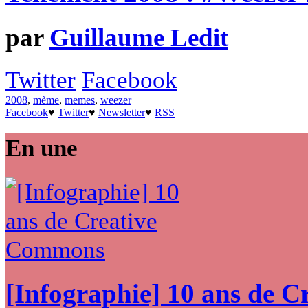
par
Guillaume Ledit
Twitter
Facebook
2008
,
mème
,
memes
,
weezer
Facebook
♥
Twitter
♥
Newsletter
♥
RSS
En une
[Infographie] 10 ans de 