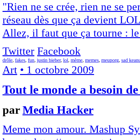
"Rien ne se crée, rien ne se per
réseau dès que ça devient LO
Allez, il faut que ça tourne : 
Twitter
Facebook
drôle
,
fakes
,
fun
,
justin bieber
,
lol
,
mème
,
memes
,
meuporg
,
sad kean
Art
• 1 octobre 2009
Tout le monde a besoin de
par
Media Hacker
Meme mon amour. Mashup Systai