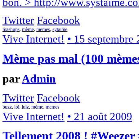
bon. > http://www.systaime.c
Twitter
Facebook
mashups
,
mème
,
memes
,
sytaime
Vive Internet!
• 15 septembre
Mème pas mal (100 mèmes 
par
Admin
Twitter
Facebook
buzz
,
lol
,
lulz
,
mème
,
memes
Vive Internet!
• 21 août 2009
Tellement 2008 ! #Weeze