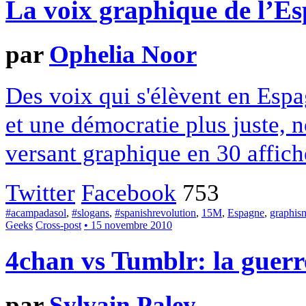
La voix graphique de l’E
par
Ophelia Noor
Des voix qui s'élèvent en Es
et une démocratie plus juste, 
versant graphique en 30 affich
Twitter
Facebook
753
#acampadasol
,
#slogans
,
#spanishrevolution
,
15M
,
Espagne
,
graphis
Geeks
Cross-post
• 15 novembre 2010
4chan vs Tumblr: la guerre
par
Sylvain Paley