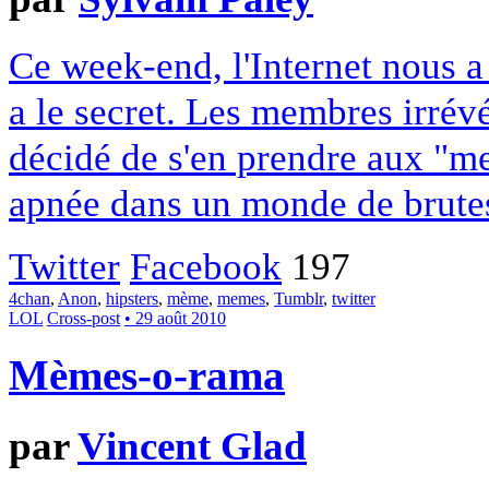
Ce week-end, l'Internet nous a
a le secret. Les membres irrév
décidé de s'en prendre aux "m
apnée dans un monde de brute
Twitter
Facebook
197
4chan
,
Anon
,
hipsters
,
mème
,
memes
,
Tumblr
,
twitter
LOL
Cross-post
• 29 août 2010
Mèmes-o-rama
par
Vincent Glad